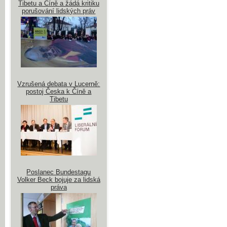
Tibetu a Číně a žádá kritiku
porušování lidských práv
Vzrušená debata v Lucerně:
postoj Česka k Číně a
Tibetu
Poslanec Bundestagu
Volker Beck bojuje za lidská
práva