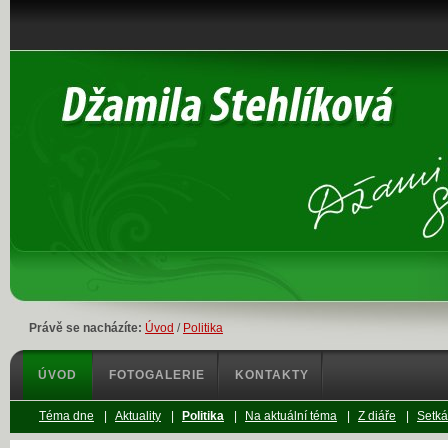
Právě se nacházíte:
Úvod
/
Politika
ÚVOD
FOTOGALERIE
KONTAKTY
Téma dne
|
Aktuality
|
Politika
|
Na aktuální téma
|
Z diáře
|
Setká