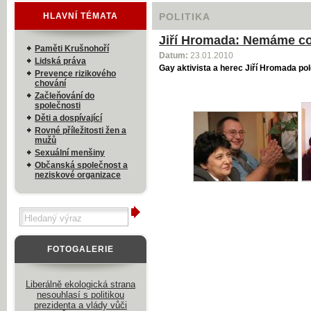
HLAVNÍ TÉMATA
POLITIKA
Jiří Hromada: Nemáme co 
Paměti Krušnohoří
Datum:
23.01.2010
Lidská práva
Gay aktivista a herec Jiří Hromada po
Prevence rizikového
chování
Začleňování do
společnosti
Děti a dospívající
Rovné příležitosti žen a
mužů
Sexuální menšiny
Občanská společnost a
neziskové organizace
FOTOGALERIE
Liberálně ekologická strana
nesouhlasí s politikou
prezidenta a vlády vůči