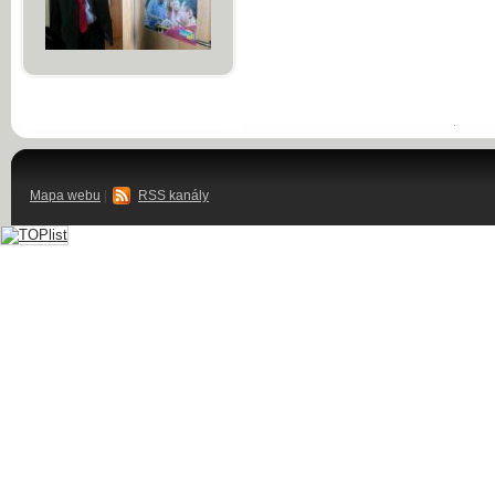
Mapa webu
|
RSS kanály