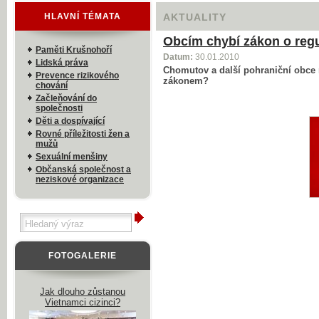
HLAVNÍ TÉMATA
AKTUALITY
Obcím chybí zákon o regu
Paměti Krušnohoří
Datum:
30.01.2010
Lidská práva
Chomutov a další pohraniční obce 
Prevence rizikového
zákonem?
chování
Začleňování do
společnosti
Děti a dospívající
Rovné příležitosti žen a
mužů
Sexuální menšiny
Občanská společnost a
neziskové organizace
FOTOGALERIE
Jak dlouho zůstanou
Vietnamci cizinci?