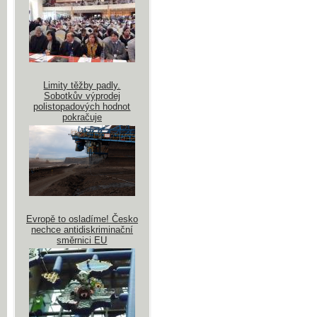
Limity těžby padly.
Sobotkův výprodej
polistopadových hodnot
pokračuje
Evropě to osladíme! Česko
nechce antidiskriminační
směrnici EU