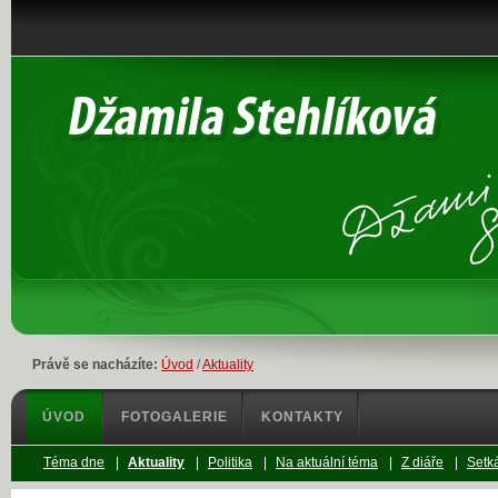
Právě se nacházíte:
Úvod
/
Aktuality
ÚVOD
FOTOGALERIE
KONTAKTY
Téma dne
|
Aktuality
|
Politika
|
Na aktuální téma
|
Z diáře
|
Setká