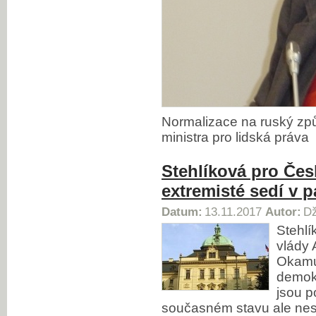
Normalizace na ruský způs
ministra pro lidská práva
Stehlíková pro Čes
extremisté sedí v 
Datum:
13.11.2017
Autor:
Dž
Stehlí
vlády 
Okamu
demokr
jsou p
současném stavu ale nesou 