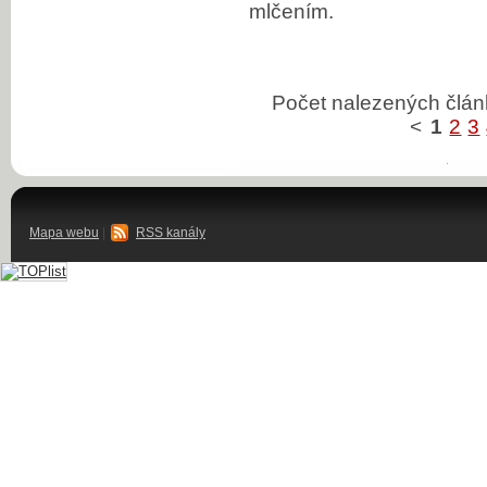
mlčením.
Počet nalezených člá
<
1
2
3
Mapa webu
|
RSS kanály