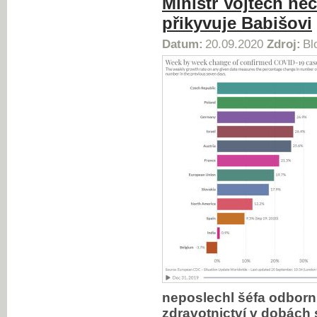
Ministr Vojtěch nec
přikyvuje Babišovi
Datum:
20.09.2020
Zdroj:
Bl
neposlechl šéfa odborní
zdravotnictví v dobách 