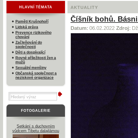
HLAVNÍ TÉMATA
AKTUALITY
Číšník bohů. Básni
Paměti Krušnohoří
Lidská práva
Datum:
06.02.2022
Zdroj:
Dž
Prevence rizikového
chování
Začleňování do
společnosti
Děti a dospívající
Rovné příležitosti žen a
mužů
Sexuální menšiny
Občanská společnost a
neziskové organizace
FOTOGALERIE
Setkání s duchovním
vůdcem Tibetu dalajlámou