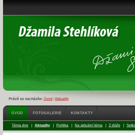
Právě se nacházíte:
Úvod
/
Aktuality
ÚVOD
FOTOGALERIE
KONTAKTY
Téma dne
|
Aktuality
|
Politika
|
Na aktuální téma
|
Z diáře
|
Setká