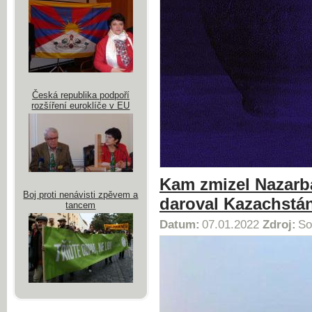
Česká republika podpoří
rozšíření euroklíče v EU
Kam zmizel Nazarba
Boj proti nenávisti zpěvem a
daroval Kazachstá
tancem
Datum:
07.01.2022
Zdroj:
So