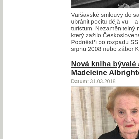
Varšavské smlouvy do s
ubránit pocitu déjà vu – a
turistům. Nezaměnitelný 
který zažilo Českoslove
Podněstří po rozpadu SS
srpnu 2008 nebo zábor K
Nová kniha bývalé 
Madeleine Albrigh
Datum:
31.03.2018