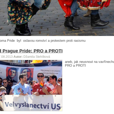
oma Pride byl oslavou romství a protestem proti rasismu
 Prague Pride: PRO a PROTI
7.08.2013
Autor:
Džamila Stehlíková
aneb, jak neusnout na vavřínechu
PRO a PROTI