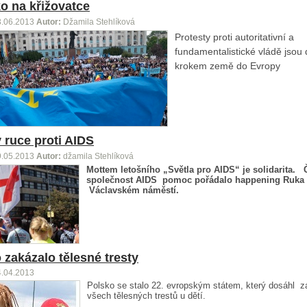
o na křižovatce
3.06.2013
Autor:
Džamila Stehlíková
Protesty proti autoritativní a
fundamentalistické vládě jsou
krokem země do Evropy
 ruce proti AIDS
9.05.2013
Autor:
džamila Stehlíková
Mottem letošního „Světla pro AIDS“ je solidarita. 
společnost AIDS pomoc pořádalo happening Ruka 
Václavském náměstí.
 zakázalo tělesné tresty
4.04.2013
Polsko se stalo 22. evropským státem, který dosáhl 
všech tělesných trestů u dětí.