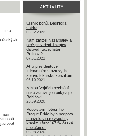
AKTUALITY
Číšník bohů. Básnická
sbírka
 filmů,
06.02.2022
h
u českých
Kam zmizel Nazarbajev a
proč prezident Tokajev
daroval Kazachstán
Putinovi?
07.01.2022
Ať o prezidentově
zdravotním stavu vydá
zprávu lékařské konzilium
06.10.2021
Ministr Vojtěch nechrání
naše zdraví, jen přikyvuje
Babišovi
20.09.2020
Poselstvím letošního
Prague Pride byla podpora
 naší
manželství pro všechny,
vinnosti
kterému fandí 67 % české
jadřovat
společnosti
08.08.2020