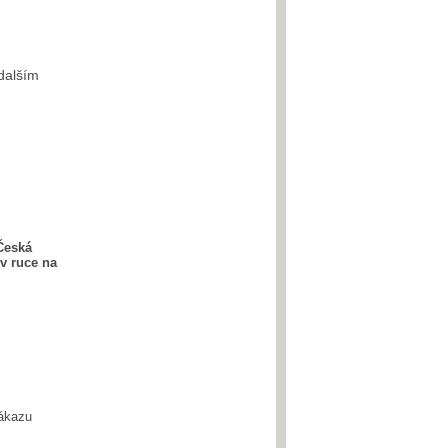
 dalším
Česká
v ruce na
zákazu