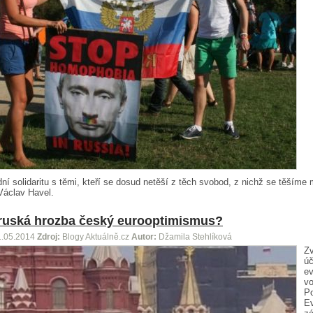
ní solidaritu s těmi, kteří se dosud netěší z těch svobod, z nichž se těšíme 
 Václav Havel.
 ruská hrozba český eurooptimismus?
1.05.2014
Zdroj:
Blogy Aktuálně.cz
Autor:
Džamila Stehlíková
Zv
úč
e
vo
Po
Ev