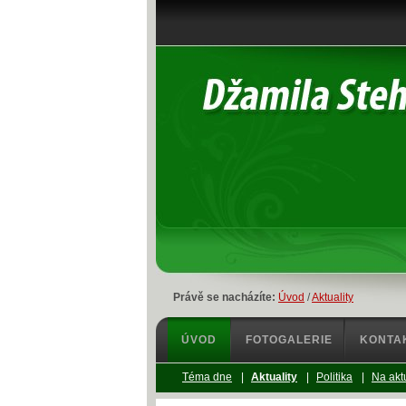
Právě se nacházíte:
Úvod
/
Aktuality
ÚVOD
FOTOGALERIE
KONTA
Téma dne
|
Aktuality
|
Politika
|
Na akt