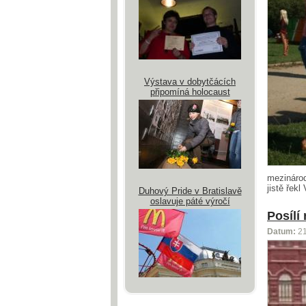
Výstava v dobytčácích
připomíná holocaust
mezinárod
jistě řekl
Duhový Pride v Bratislavě
oslavuje páté výročí
Posílí
Datum:
2