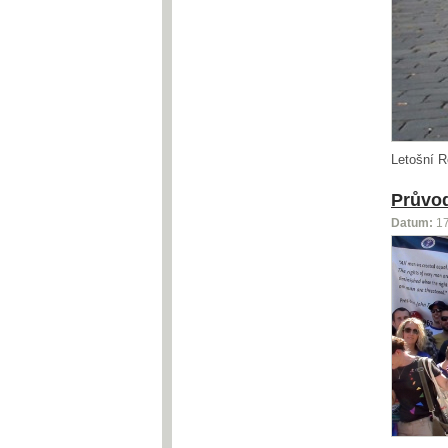
Letošní R
Průvod
Datum:
1