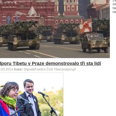
zá
se
ta
ne
poru Tibetu v Praze demonstrovalo tři sta lidí
0.03.2014
Autor:
Signatáři petice Češi Tibet podporují!