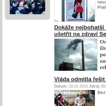
nevz
Pra
Dokáže nejbohatší 
ušetřit na zdraví 
Od
ži
po
za
re
Vláda odmítla řešit
Datum:
18.01.2010
Zdroj:
Bl
Bez 