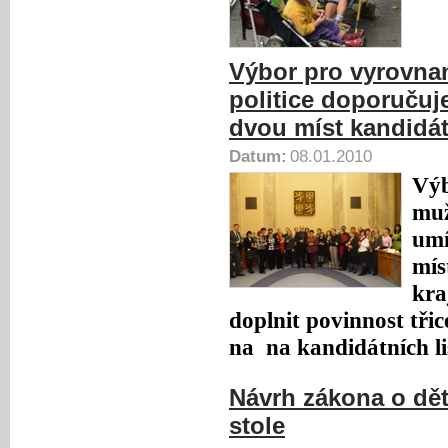
Výbor pro vyrovna
politice doporučuj
dvou míst kandidá
Datum:
08.01.2010
Výb
muž
umí
mís
kra
doplnit povinnost tři
na na kandidátních li
Návrh zákona o dě
stole