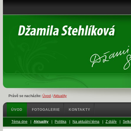
Právě se nacházíte:
Úvod
/
Aktuality
ÚVOD
FOTOGALERIE
KONTAKTY
Téma dne
|
Aktuality
|
Politika
|
Na aktuální téma
|
Z diáře
|
Setká