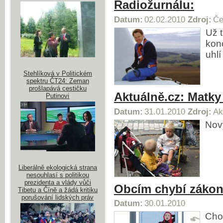
Radiožurnálu:
Datum:
02.02.2010
Zdroj:
Če
Už 
konc
uhlí
Stehlíková v Politickém
spektru ČT24: Zeman
prošlapává cestičku
Aktuálně.cz: Matk
Putinovi
Datum:
31.01.2010
Zdroj:
Ak
Nový
Liberálně ekologická strana
nesouhlasí s politikou
prezidenta a vlády vůči
Obcím chybí zákon 
Tibetu a Číně a žádá kritiku
porušování lidských práv
Datum:
30.01.2010
Cho