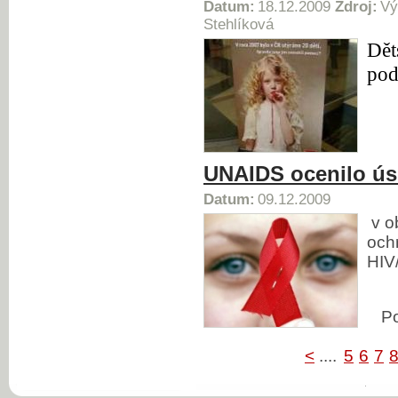
Datum:
18.12.2009
Zdroj:
Vý
Stehlíková
Dět
pod
UNAIDS ocenilo úsi
Datum:
09.12.2009
v o
ochr
HIV
P
<
....
5
6
7