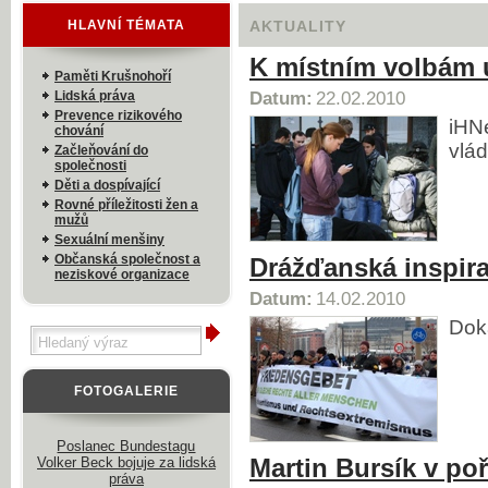
HLAVNÍ TÉMATA
AKTUALITY
K místním volbám u
Paměti Krušnohoří
Lidská práva
Datum:
22.02.2010
Prevence rizikového
iHNe
chování
vlád
Začleňování do
společnosti
Děti a dospívající
Rovné příležitosti žen a
mužů
Sexuální menšiny
Občanská společnost a
Drážďanská inspir
neziskové organizace
Datum:
14.02.2010
Dok
FOTOGALERIE
Poslanec Bundestagu
Martin Bursík v po
Volker Beck bojuje za lidská
práva