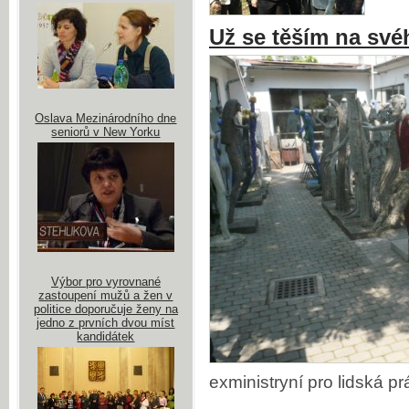
Už se těším na své
Oslava Mezinárodního dne
seniorů v New Yorku
Výbor pro vyrovnané
zastoupení mužů a žen v
politice doporučuje ženy na
jedno z prvních dvou míst
kandidátek
exministryní pro lidská 