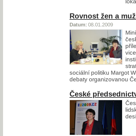
loka
Rovnost žen a muž
Datum:
08.01.2009
Min
čes
příl
vic
inst
stra
sociální politiku Margot 
debaty organizovanou Č
České předsednictv
Čes
lid
des