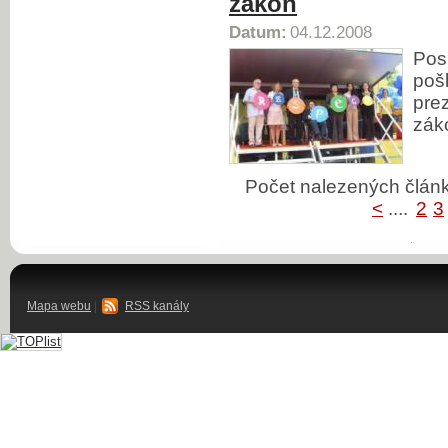
zákon
Datum:
04.12.2008
Pos
poš
prez
zák
Počet nalezených člá
<
....
2
3
Mapa webu
|
RSS kanály