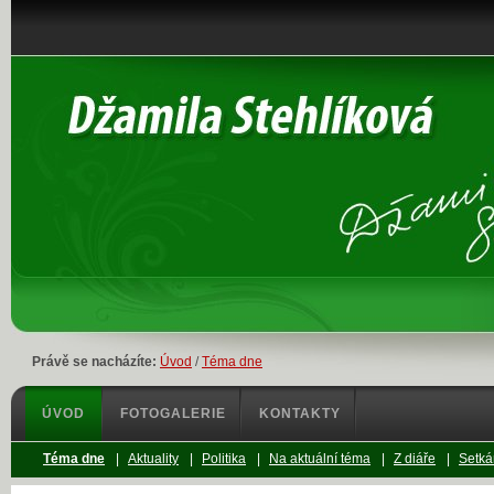
Právě se nacházíte:
Úvod
/
Téma dne
ÚVOD
FOTOGALERIE
KONTAKTY
Téma dne
|
Aktuality
|
Politika
|
Na aktuální téma
|
Z diáře
|
Setká