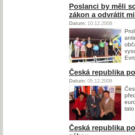
Poslanci by měli sc
zákon a odvrátit m
Datum:
10.12.2008
Pro
ant
obč
vys
Evro
Česká republika po
Datum:
05.12.2008
Čes
před
eur
tato
Česká republika po