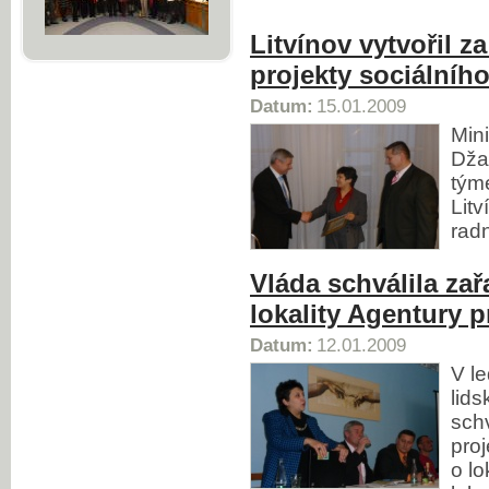
Litvínov vytvořil 
projekty sociálníh
Datum:
15.01.2009
Min
Dža
tým
Litv
radn
Vláda schválila zař
lokality Agentury p
Datum:
12.01.2009
V l
lid
sch
proj
o lo