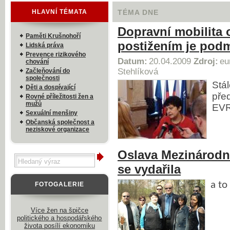
HLAVNÍ TÉMATA
TÉMA DNE
Dopravní mobilita 
Paměti Krušnohoří
postižením je podm
Lidská práva
Prevence rizikového
Datum:
20.04.2009
Zdroj:
eu
chování
Stehlíková
Začleňování do
společnosti
Stá
Děti a dospívající
pře
Rovné příležitosti žen a
mužů
EV
Sexuální menšiny
Občanská společnost a
neziskové organizace
Oslava Mezinárod
se vydařila
a to
FOTOGALERIE
Více žen na špičce
politického a hospodářského
života posílí ekonomiku