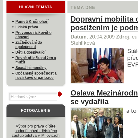
HLAVNÍ TÉMATA
TÉMA DNE
Dopravní mobilita 
Paměti Krušnohoří
postižením je podm
Lidská práva
Prevence rizikového
Datum:
20.04.2009
Zdroj:
eu
chování
Stehlíková
Začleňování do
společnosti
Stá
Děti a dospívající
pře
Rovné příležitosti žen a
mužů
EV
Sexuální menšiny
Občanská společnost a
neziskové organizace
Oslava Mezinárod
se vydařila
a to
FOTOGALERIE
Výbor pro práva dítěte
podpořil návrh dětského
zastupitelstva v Milovicích