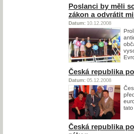
Poslanci by měli sc
zákon a odvrátit m
Datum:
10.12.2008
Pro
ant
obč
vys
Evro
Česká republika po
Datum:
05.12.2008
Čes
před
eur
tato
Česká republika po