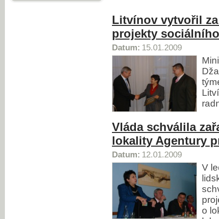
Litvínov vytvořil 
projekty sociálníh
Datum:
15.01.2009
Min
Dža
tým
Litv
radn
Vláda schválila zař
lokality Agentury p
Datum:
12.01.2009
V l
lid
sch
proj
o lo