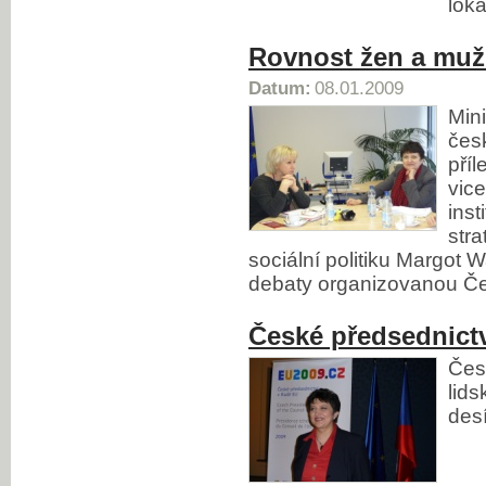
loka
Rovnost žen a muž
Datum:
08.01.2009
Min
čes
příl
vic
inst
stra
sociální politiku Margot 
debaty organizovanou Č
České předsednictv
Čes
lid
des