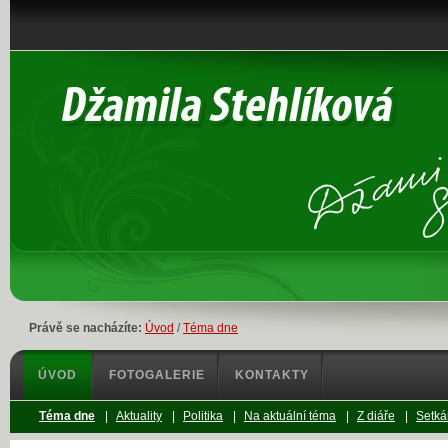
Právě se nacházíte:
Úvod
/
Téma dne
ÚVOD
FOTOGALERIE
KONTAKTY
Téma dne
|
Aktuality
|
Politika
|
Na aktuální téma
|
Z diáře
|
Setká