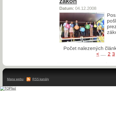
zákon
Datum:
04.12.2008
Pos
poš
prez
zák
Počet nalezených člá
<
....
2
3
Mapa webu
|
RSS kanály