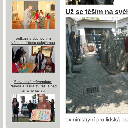
Už se těším na své
Setkání s duchovním
vůdcem Tibetu dalajlámou
Slovenské referendum:
Pravda a láska zvítězila nad
lží a nenávistí
exministryní pro lidská 