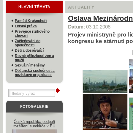
HLAVNÍ TÉMATA
AKTUALITY
Oslava Mezinárodn
Paměti Krušnohoří
Lidská práva
Datum:
03.10.2008
Prevence rizikového
Projev ministryně pro 
chování
kongresu ke stárnutí p
Začleňování do
společnosti
Děti a dospívající
Rovné příležitosti žen a
mužů
Sexuální menšiny
Občanská společnost a
neziskové organizace
FOTOGALERIE
Česká republika podpoří
rozšíření euroklíče v EU