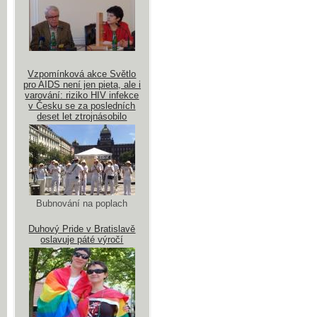
Vzpomínková akce Světlo
pro AIDS není jen pieta, ale i
varování: riziko HIV infekce
v Česku se za posledních
deset let ztrojnásobilo
Bubnování na poplach
Duhový Pride v Bratislavě
oslavuje páté výročí