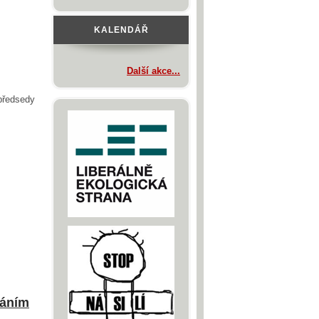
KALENDÁŘ
Další akce...
 předsedy
láním