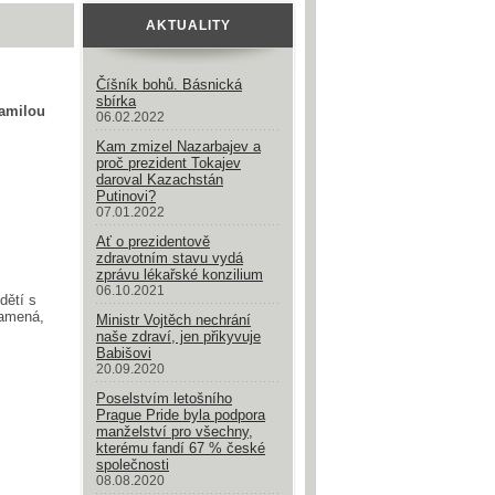
AKTUALITY
Číšník bohů. Básnická
sbírka
žamilou
06.02.2022
Kam zmizel Nazarbajev a
proč prezident Tokajev
daroval Kazachstán
Putinovi?
07.01.2022
Ať o prezidentově
zdravotním stavu vydá
zprávu lékařské konzilium
06.10.2021
dětí s
namená,
Ministr Vojtěch nechrání
naše zdraví, jen přikyvuje
Babišovi
20.09.2020
Poselstvím letošního
Prague Pride byla podpora
manželství pro všechny,
kterému fandí 67 % české
společnosti
08.08.2020