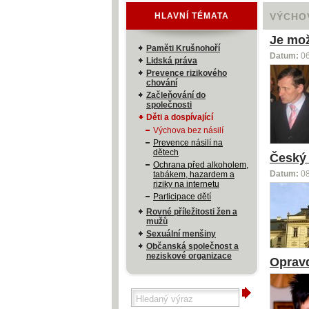
HLAVNÍ TÉMATA
VÝCHOV
Je mož
Paměti Krušnohoří
Datum:
0
Lidská práva
Prevence rizikového
chování
Začleňování do
společnosti
Děti a dospívající
Výchova bez násilí
Prevence násilí na
dětech
Český 
Ochrana před alkoholem,
tabákem, hazardem a
Datum:
0
riziky na internetu
Participace dětí
Rovné příležitosti žen a
mužů
Sexuální menšiny
Občanská společnost a
neziskové organizace
Opravd