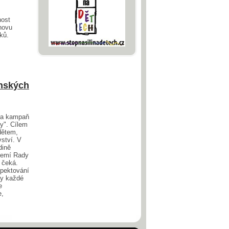
nost
znovu
ků.
enských
na kampaň
ty". Cílem
dětem,
vství. V
dině
 zemí Rady
 čeká.
spektování
ky každé
e
e,