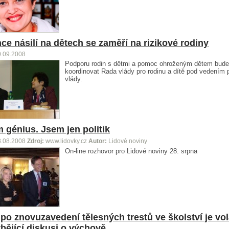
ce násilí na dětech se zaměří na rizikové rodiny
0.09.2008
Podporu rodin s dětmi a pomoc ohroženým dětem bude
koordinovat Rada vlády pro rodinu a dítě pod vedením
vlády.
 génius. Jsem jen politik
8.08.2008
Zdroj:
www.lidovky.cz
Autor:
Lidové noviny
On-line rozhovor pro Lidové noviny 28. srpna
 po znovuzavedení tělesných trestů ve školství je vo
bějící diskusi o výchově