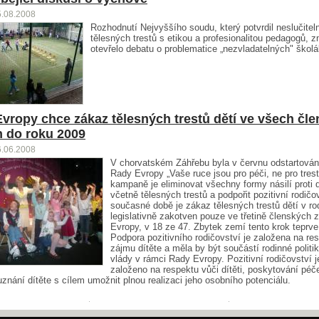
5.08.2008
Rozhodnutí Nejvyššího soudu, který potvrdil neslučitel
tělesných trestů s etikou a profesionalitou pedagogů, 
otevřelo debatu o problematice „nezvladatelných" školá
vropy chce zákaz tělesných trestů dětí ve všech čl
 do roku 2009
6.06.2008
V chorvatském Záhřebu byla v červnu odstartová
Rady Evropy „Vaše ruce jsou pro péči, ne pro tres
kampaně je eliminovat všechny formy násilí proti 
včetně tělesných trestů a podpořit pozitivní rodičo
současné době je zákaz tělesných trestů dětí v ro
legislativně zakotven pouze ve třetině členských
Evropy, v 18 ze 47. Zbytek zemí tento krok teprve
Podpora pozitivního rodičovství je založena na re
zájmu dítěte a měla by být součástí rodinné politi
vlády v rámci Rady Evropy. Pozitivní rodičovství j
založeno na respektu vůči dítěti, poskytování péč
uznání dítěte s cílem umožnit plnou realizaci jeho osobního potenciálu.