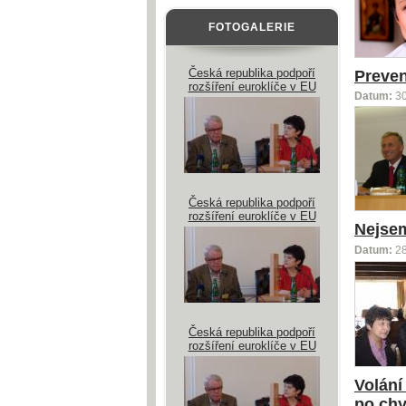
FOTOGALERIE
Česká republika podpoří
Preven
rozšíření euroklíče v EU
Datum:
3
Česká republika podpoří
rozšíření euroklíče v EU
Nejsem
Datum:
2
Česká republika podpoří
rozšíření euroklíče v EU
Volání
po chy