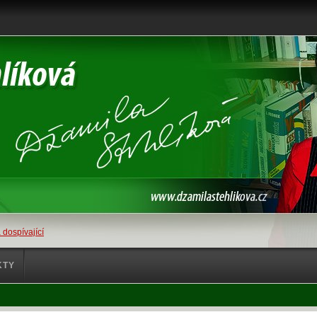
 dospívající
KTY