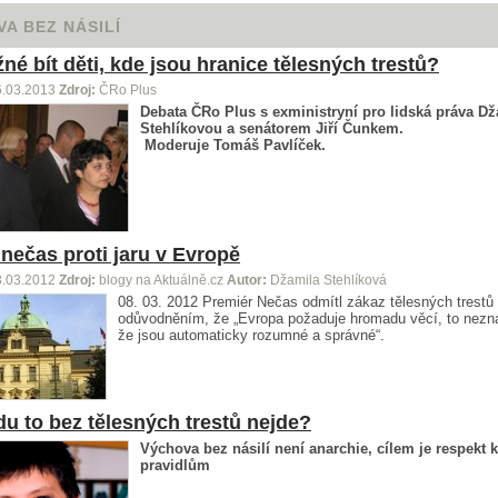
A BEZ NÁSILÍ
né bít děti, kde jsou hranice tělesných trestů?
6.03.2013
Zdroj:
ČRo Plus
Debata ČRo Plus s ex
ministryní pro lidská práva D
Stehlíkovou a senátorem Jiří Čunkem.
Moderuje Tomáš Pavlíček.
nečas proti jaru v Evropě
8.03.2012
Zdroj:
blogy na Aktuálně.cz
Autor:
Džamila Stehlíková
08. 03. 2012 Premiér Nečas odmítl zákaz tělesných trestů 
odůvodněním, že „Evropa požaduje hromadu věcí, to nez
že jsou automaticky rozumné a správné“.
u to bez tělesných trestů nejde?
Výchova bez násilí není anarchie, cílem je respekt k
pravidlům