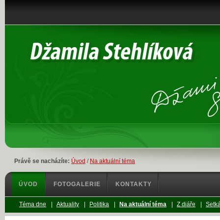
Právě se nacházíte:
Úvod
/
Na aktuální téma
ÚVOD
FOTOGALERIE
KONTAKTY
Téma dne
|
Aktuality
|
Politika
|
Na aktuální téma
|
Z diáře
|
Setká