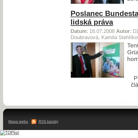
Poslanec Bundesta
lidská práva
Datum:
16.07.2008
Autor:
Dž
Doubravová, Kamila Stehlíko
Ten
Grü
hom
P
čl
Mapa webu
|
RSS kanály