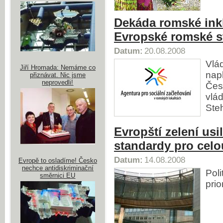
Dekáda romské inkl
Evropské romské st
Datum:
20.08.2008
Vlá
Jiří Hromada: Nemáme co
nap
přiznávat. Nic jsme
neprovedli!
Čes
vlád
Steh
Evropští zelení usi
standardy pro cel
Datum:
14.08.2008
Evropě to osladíme! Česko
nechce antidiskriminační
Poli
směrnici EU
prio