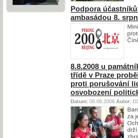
Podpora účastníků
ambasádou 8. srpn
Min
prot
Čín
8.8.2008 u památní
třídě v Praze prob
proti porušování l
osvobození politi
Datum:
08.08.2008
Autor:
Dž
Bar
za j
Och
drž
zbr