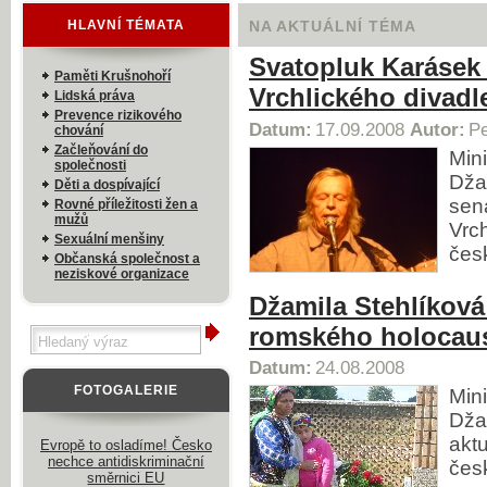
HLAVNÍ TÉMATA
NA AKTUÁLNÍ TÉMA
Svatopluk Karásek
Paměti Krušnohoří
Vrchlického divadl
Lidská práva
Prevence rizikového
Datum:
17.09.2008
Autor:
Pe
chování
Začleňování do
Min
společnosti
Dža
Děti a dospívající
sená
Rovné příležitosti žen a
mužů
Vrc
Sexuální menšiny
čes
Občanská společnost a
neziskové organizace
Džamila Stehlíková
romského holocaus
Datum:
24.08.2008
FOTOGALERIE
Min
Džam
akt
Evropě to osladíme! Česko
nechce antidiskriminační
čes
směrnici EU