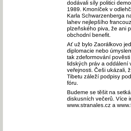
dodávali síly politici de
1989. Kmoníček v odlehč
Karla Schwarzenberga na 
lahev nejlepšího francou
plzeňského piva, že ani
obchodní benefit.
Ať už bylo Zaorálkovo j
diplomacie nebo úmyslem 
tak zdeformování pověsti
lidských práv a oddálení 
veřejnosti. Češi ukázali,
Tibetu záleží podpisy pod
fóru.
Budeme se těšit na setká
diskusních večerů. Více i
www.stranales.cz a www.