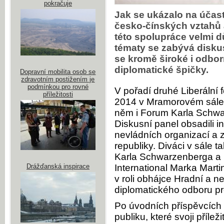
pokračuje
Jak se ukázalo na účast
česko-čínských vztahů 
této spolupráce velmi d
tématy se zabývá diskus
se kromě široké i odborn
diplomatické špičky.
Dopravní mobilita osob se
zdravotním postižením je
podmínkou pro rovné
V pořadí druhé Liberální 
příležitosti
2014 v Mramorovém sále 
něm i Forum Karla Schwa
Diskusní panel obsadili in
nevládních organizací a 
republiky. Diváci v sále t
Karla Schwarzenberga a M
Drážďanská inspirace
International Marka Marti
v roli obhájce Hradní a ne
diplomatického odboru p
Po úvodních příspěvcích
publiku, které svoji přílež