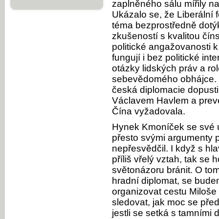
zaplněného sálu mířily na
Ukázalo se, že Liberální f
téma bezprostředně dotýk
zkušeností s kvalitou čí
politické angažovanosti k
fungují i bez politické in
otázky lidských práv a rol
sebevědomého obhájce. P
česká diplomacie dopusti
Václavem Havlem a preven
Čína vyžadovala.
Hynek Kmoníček se své ú
přesto svými argumenty p
nepřesvědčil. I když s h
příliš vřelý vztah, tak se
světonázoru bránit. O to
hradní diplomat, se bude
organizovat cestu Miloš
sledovat, jak moc se před
jestli se setká s tamními