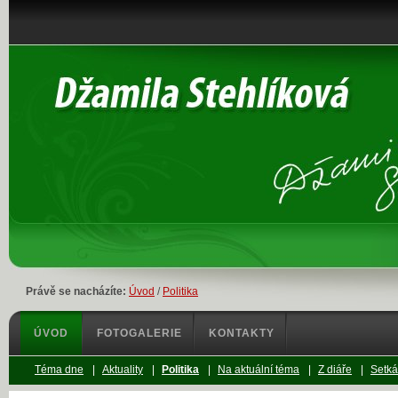
Právě se nacházíte:
Úvod
/
Politika
ÚVOD
FOTOGALERIE
KONTAKTY
Téma dne
|
Aktuality
|
Politika
|
Na aktuální téma
|
Z diáře
|
Setká