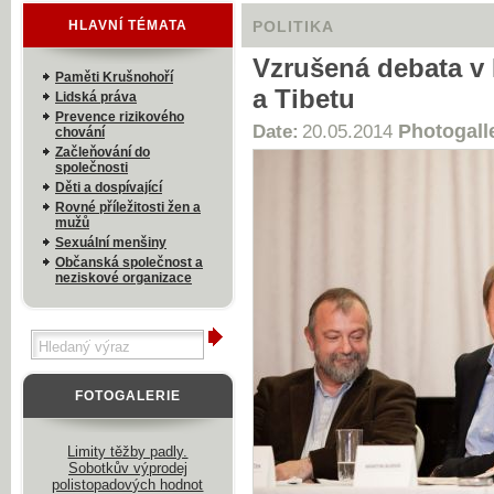
HLAVNÍ TÉMATA
POLITIKA
Vzrušená debata v 
Paměti Krušnohoří
a Tibetu
Lidská práva
Prevence rizikového
Photogall
Date:
20.05.2014
chování
Začleňování do
společnosti
Děti a dospívající
Rovné příležitosti žen a
mužů
Sexuální menšiny
Občanská společnost a
neziskové organizace
FOTOGALERIE
Limity těžby padly.
Sobotkův výprodej
polistopadových hodnot