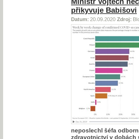
Ministr Vojtěch nec
přikyvuje Babišovi
Datum:
20.09.2020
Zdroj:
Bl
neposlechl šéfa odborní
zdravotnictví v dobách 