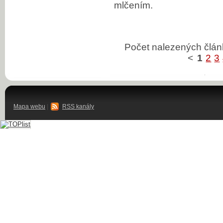
mlčením.
Počet nalezených člá
<
1
2
3
Mapa webu
|
RSS kanály