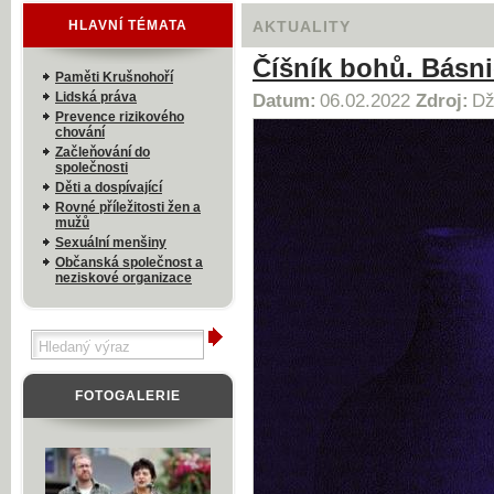
HLAVNÍ TÉMATA
AKTUALITY
Číšník bohů. Básni
Paměti Krušnohoří
Lidská práva
Datum:
06.02.2022
Zdroj:
Dž
Prevence rizikového
chování
Začleňování do
společnosti
Děti a dospívající
Rovné příležitosti žen a
mužů
Sexuální menšiny
Občanská společnost a
neziskové organizace
FOTOGALERIE