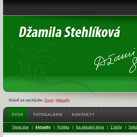
Právě se nacházíte:
Úvod
/
Aktuality
ÚVOD
FOTOGALERIE
KONTAKTY
Téma dne
|
Aktuality
|
Politika
|
Na aktuální téma
|
Z diáře
|
Setká