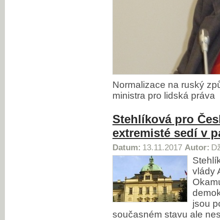
Normalizace na ruský způs
ministra pro lidská práva
Stehlíková pro Čes
extremisté sedí v 
Datum:
13.11.2017
Autor:
Dž
Stehlí
vlády 
Okamu
demokr
jsou p
současném stavu ale nesou 