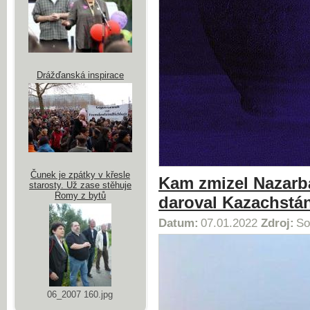
Drážďanská inspirace
Čunek je zpátky v křesle
Kam zmizel Nazarba
starosty. Už zase stěhuje
Romy z bytů
daroval Kazachstá
Datum:
07.01.2022
Zdroj:
So
06_2007 160.jpg