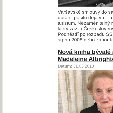
Varšavské smlouvy do s
ubránit pocitu déjà vu – a
turistům. Nezaměnitelný 
který zažilo Českoslove
Podněstří po rozpadu SS
srpnu 2008 nebo zábor K
Nová kniha bývalé 
Madeleine Albrigh
Datum:
31.03.2018