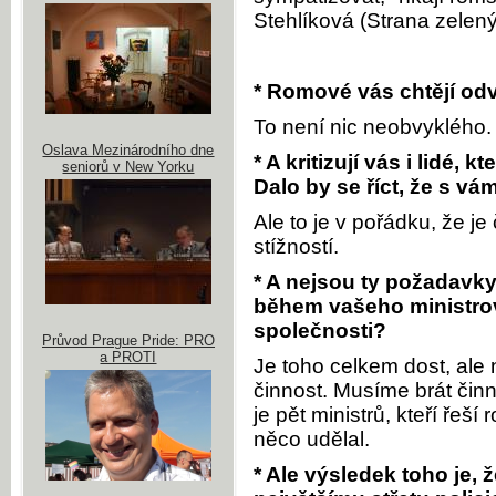
Stehlíková (Strana zelen
* Romové vás chtějí odv
To není nic neobvyklého.
Oslava Mezinárodního dne
* A kritizují vás i lidé, 
seniorů v New Yorku
Dalo by se říct, že s vá
Ale to je v pořádku, že 
stížností.
* A nejsou ty požadavky
během vašeho ministrov
společnosti?
Průvod Prague Pride: PRO
a PROTI
Je toho celkem dost, ale
činnost. Musíme brát činn
je pět ministrů, kteří řeš
něco udělal.
* Ale výsledek toho je,