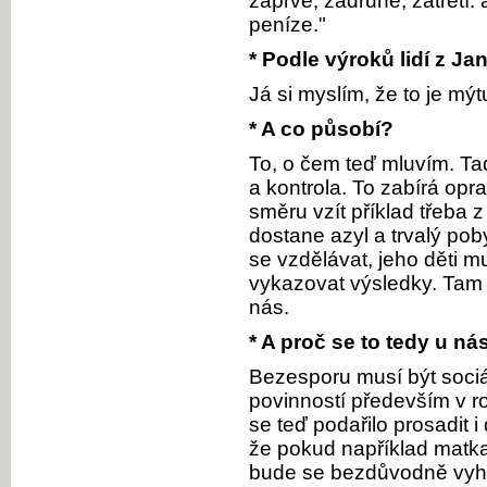
zaprvé, zadruhé, zatřetí.
peníze."
* Podle výroků lidí z Ja
Já si myslím, že to je mý
* A co působí?
To, o čem teď mluvím. Ta
a kontrola. To zabírá opr
směru vzít příklad třeba
dostane azyl a trvalý pob
se vzdělávat, jeho děti 
vykazovat výsledky. Tam 
nás.
* A proč se to tedy u n
Bezesporu musí být sociá
povinností především v r
se teď podařilo prosadit 
že pokud například matka 
bude se bezdůvodně vyh