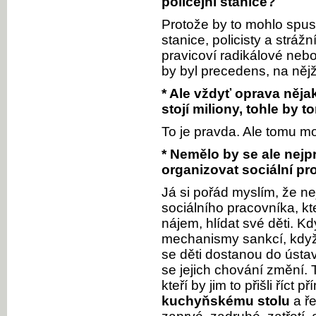
policejní stanice?
Protože by to mohlo spust
stanice, policisty a stráž
pravicoví radikálové neb
by byl precedens, na něj
* Ale vždyť oprava ně
stojí miliony, tohle by 
To je pravda. Ale tomu mo
* Nemělo by se ale nejp
organizovat sociální p
Já si pořád myslím, že ne
sociálního pracovníka, kter
nájem, hlídat své děti. 
mechanismy sankcí, když 
se děti dostanou do ústa
se jejich chování změní. T
kteří by jim to přišli říct
kuchyňskému stolu
a ře