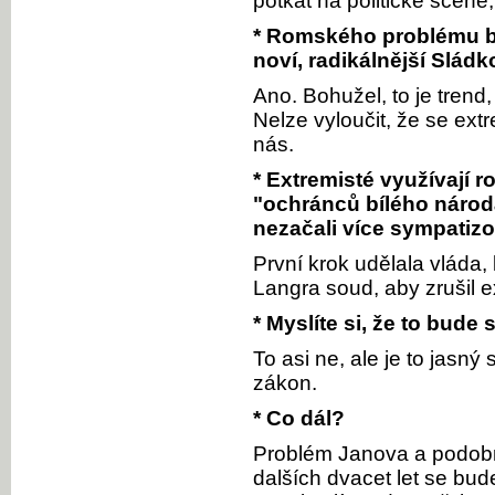
potkat na politické scéně, 
* Romského problému by
noví, radikálnější Sládk
Ano. Bohužel, to je trend,
Nelze vyloučit, že se ext
nás.
* Extremisté využívají r
"ochránců bílého národa
nezačali více sympatiz
První krok udělala vláda,
Langra soud, aby zrušil e
* Myslíte si, že to bude 
To asi ne, ale je to jasný
zákon.
* Co dál?
Problém Janova a podobný
dalších dvacet let se bud