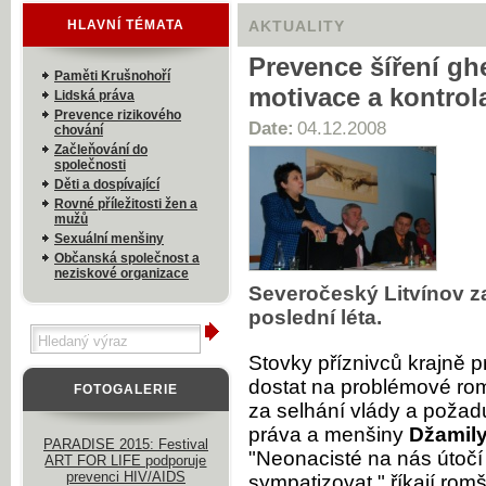
HLAVNÍ TÉMATA
AKTUALITY
Prevence šíření ghe
Paměti Krušnohoří
motivace a kontrol
Lidská práva
Prevence rizikového
Date:
04.12.2008
chování
Začleňování do
společnosti
Děti a dospívající
Rovné příležitosti žen a
mužů
Sexuální menšiny
Občanská společnost a
neziskové organizace
Severočeský Litvínov zaži
poslední léta.
Stovky příznivců krajně 
dostat na problémové rom
FOTOGALERIE
za selhání vlády a požadu
práva a menšiny
Džamily
PARADISE 2015: Festival
"Neonacisté na nás útočí 
ART FOR LIFE podporuje
prevenci HIV/AIDS
sympatizovat," říkají romš