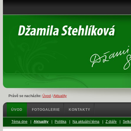
Právě se nacházíte:
Úvod
/
Aktuality
ÚVOD
FOTOGALERIE
KONTAKTY
Téma dne
|
Aktuality
|
Politika
|
Na aktuální téma
|
Z diáře
|
Setká