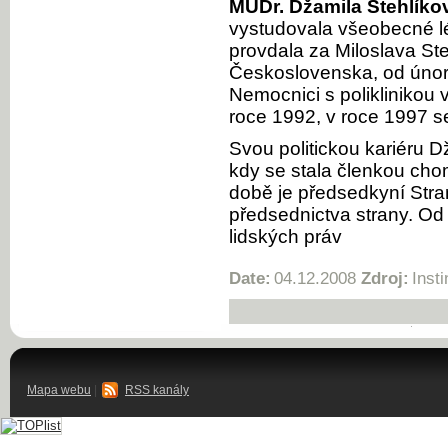
MUDr. Džamila Stehlíko
vystudovala všeobecné lé
provdala za Miloslava Ste
Československa, od února
Nemocnici s poliklinikou
roce 1992, v roce 1997 s
Svou politickou kariéru D
kdy se stala členkou cho
době je předsedkyní Stra
předsednictva strany. Od 
lidských práv
Date:
04.12.2008
Zdroj:
Insti
Mapa webu
|
RSS kanály