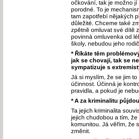
očkování, tak je možno jí
porodné. To je mechanism
tam zapotřebí nějakých př
důležité. Chceme také zm
zpětně omluvat své dítě 
povinná omluvenka od lék
školy, nebudou jeho rodič
* Říkáte těm problémov
jak se chovají, tak se ne
sympatizuje s extremisty
Já si myslím, že se jim t
účinnost. Účinná je kontro
pravidla, a pokud je nebud
* A za kriminalitu půjdo
Ta jejich kriminalita souv
jejich chudobou a tím, že
komunitou. Já věřím, že 
změnit.