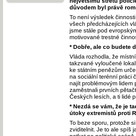
největšímu střetu polici
důvodem byl právě rom
To není výsledek činnosti 
všech předcházejících vlá
jsme stále pod evropský
motivované trestné činnos
* Dobře, ale co budete 
Vláda rozhodla, že místní
takzvané vyloučené lokali
ke státním penězům urče
na sociální terénní práci 
najít problémovým lidem 
zaměstnali prvních pětačtyř
Českých lesích, a ti lidé 
* Nezdá se vám, že je t
útoky extremistů proti
To beze sporu, protože si m
zviditelnit. Je to ale spí