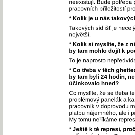
neexistují. Bude potřeba 
pracovních příležitostí pr
* Kolik je u nás takovýc
Takových sídlišť je necel
největší.
* Kolik si myslíte, že 
by tam mohlo dojít k po
To je naprosto nepředvída
* Co třeba v těch ghette
by tam byli 24 hodin, ne
účinkovalo hned?
Co myslíte, že se třeba t
problémový panelák a kaž
pracovník v doprovodu mě
platbu nájemného, ale i pr
My tomu neříkáme represe
* Ještě k té represi, pr