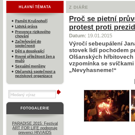
HLAVNÍ TÉMATA
Z DIÁŘE
Proč se pietní prů
Paměti Krušnohoří
protest proti prezi
Lidská práva
Prevence rizikového
Datum:
19.01.2015
chování
Začleňování do
Výročí sebeupálení Jan
společnosti
stovek lidí pochodem 
Děti a dospívající
Olšanských hřbitovech 
Rovné příležitosti žen a
mužů
vzpomínka se svíčkami 
Sexuální menšiny
„Nevyhasneme!“
Občanská společnost a
neziskové organizace
FOTOGALERIE
PARADISE 2015: Festival
ART FOR LIFE podporuje
prevenci HIV/AIDS