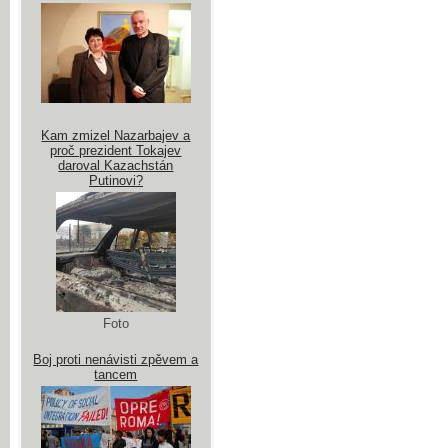
Kam zmizel Nazarbajev a
proč prezident Tokajev
daroval Kazachstán
Putinovi?
Foto
Boj proti nenávisti zpěvem a
tancem