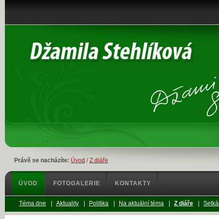
Právě se nacházíte:
Úvod
/
Z diáře
ÚVOD
FOTOGALERIE
KONTAKTY
Téma dne
|
Aktuality
|
Politika
|
Na aktuální téma
|
Z diáře
|
Setká