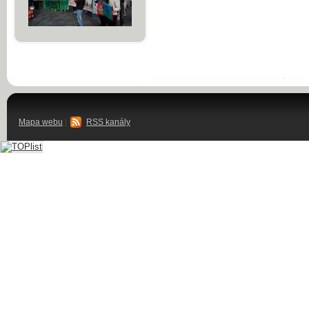
Mapa webu
|
RSS kanály