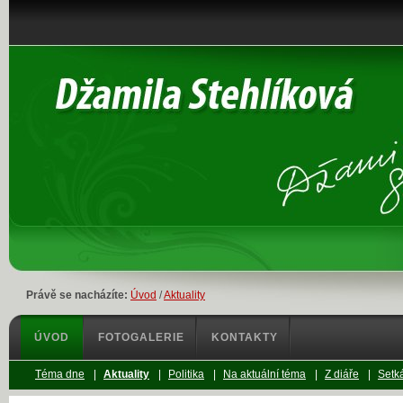
Právě se nacházíte:
Úvod
/
Aktuality
ÚVOD
FOTOGALERIE
KONTAKTY
Téma dne
|
Aktuality
|
Politika
|
Na aktuální téma
|
Z diáře
|
Setká