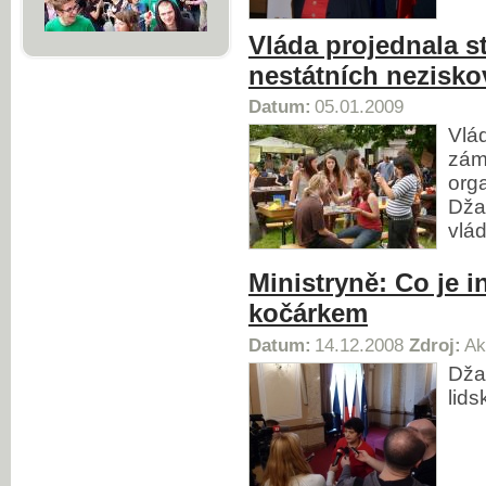
Vláda projednala s
nestátních nezisko
Datum:
05.01.2009
Vlá
zám
orga
Dža
vlá
Ministryně: Co je i
kočárkem
Datum:
14.12.2008
Zdroj:
Ak
Dža
lids