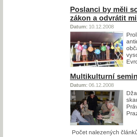
Poslanci by měli sc
zákon a odvrátit m
Datum:
10.12.2008
Pro
ant
obč
vys
Evro
Multikulturní semin
Datum:
06.12.2008
Dža
ska
Práv
Pra
Počet nalezených člán