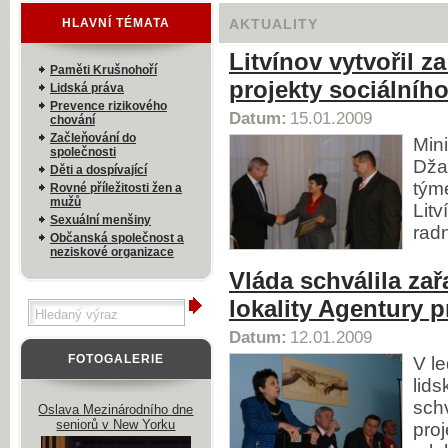
HLAVNÍ TÉMATA
AKTUALITY
Litvínov vytvořil 
Paměti Krušnohoří
projekty sociálníh
Lidská práva
Prevence rizikového
Datum:
15.01.2009
chování
Začleňování do
Min
společnosti
Dža
Děti a dospívající
tým
Rovné příležitosti žen a
mužů
Litv
Sexuální menšiny
radn
Občanská společnost a
neziskové organizace
Vláda schválila zař
lokality Agentury p
Datum:
12.01.2009
FOTOGALERIE
V l
lid
sch
Oslava Mezinárodního dne
seniorů v New Yorku
proj