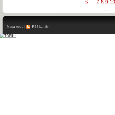
<
....
7
8
9
1
Mapa webu
|
RSS kanály