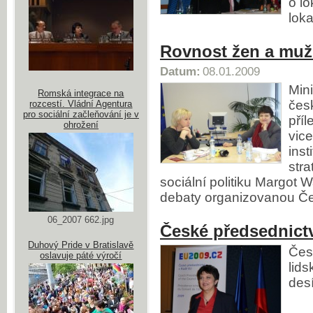
o lo
loka
Rovnost žen a muž
Datum:
08.01.2009
Min
Romská integrace na
čes
rozcestí. Vládní Agentura
pro sociální začleňování je v
příl
ohrožení
vic
inst
stra
sociální politiku Margot 
debaty organizovanou Č
06_2007 662.jpg
České předsednictv
Duhový Pride v Bratislavě
Čes
oslavuje páté výročí
lid
des