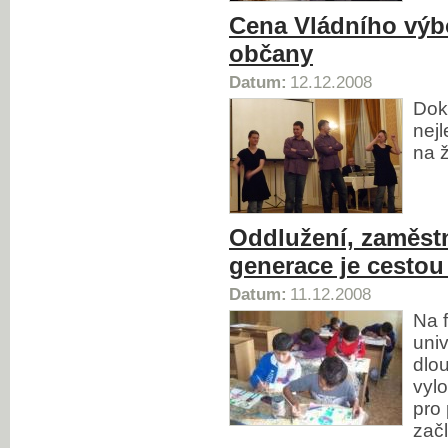
Cena Vládního výb
občany
Datum:
12.12.2008
Dok
nej
na 
Oddlužení, zaměst
generace je cestou
Datum:
11.12.2008
Na f
univ
dlo
vyl
pro 
zač