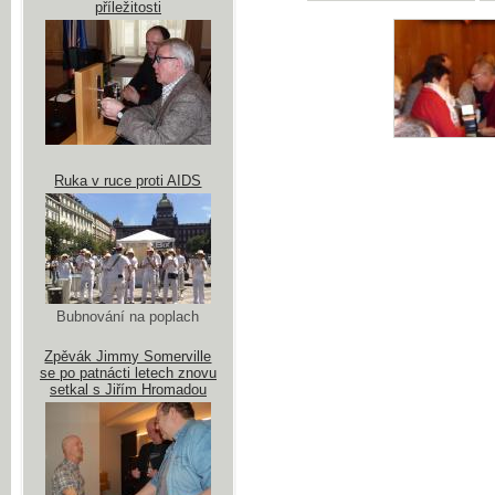
příležitosti
Ruka v ruce proti AIDS
Bubnování na poplach
Zpěvák Jimmy Somerville
se po patnácti letech znovu
setkal s Jiřím Hromadou