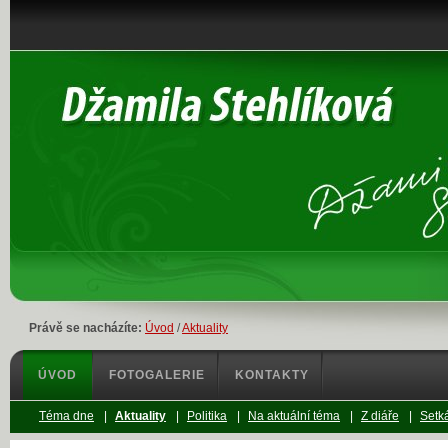
Právě se nacházíte:
Úvod
/
Aktuality
ÚVOD
FOTOGALERIE
KONTAKTY
Téma dne
|
Aktuality
|
Politika
|
Na aktuální téma
|
Z diáře
|
Setká