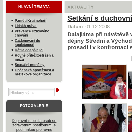
HLAVNÍ TÉMATA
AKTUALITY
Setkání s duchovn
Paměti Krušnohoří
Lidská práva
Datum:
01.12.2008
Prevence rizikového
Dalajláma při návštěvě 
chování
dějiny Střední a Východ
Začleňování do
společnosti
prosadí i v konfrontaci 
Děti a dospívající
Rovné příležitosti žen a
mužů
Sexuální menšiny
Občanská společnost a
neziskové organizace
FOTOGALERIE
Dopravní mobilita osob se
zdravotním postižením je
podmínkou pro rovné