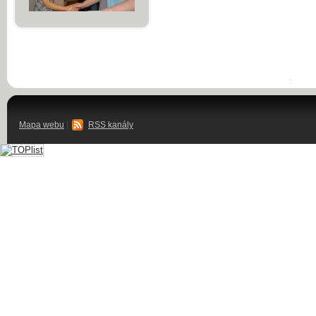
Mapa webu
|
RSS kanály