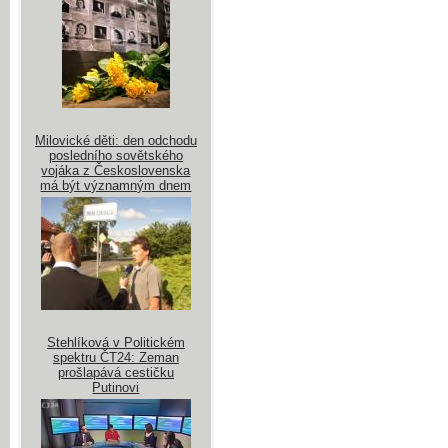
Milovické děti: den odchodu
posledního sovětského
vojáka z Československa
má být významným dnem
Stehlíková v Politickém
spektru ČT24: Zeman
prošlapává cestičku
Putinovi