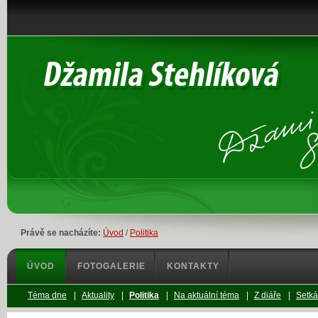
Právě se nacházíte:
Úvod
/
Politika
ÚVOD
FOTOGALERIE
KONTAKTY
Téma dne
|
Aktuality
|
Politika
|
Na aktuální téma
|
Z diáře
|
Setká