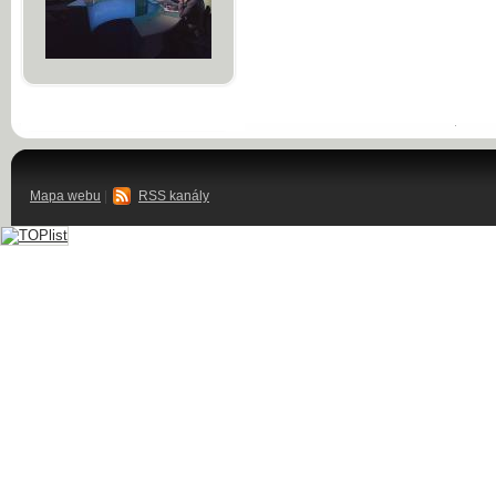
Mapa webu
|
RSS kanály