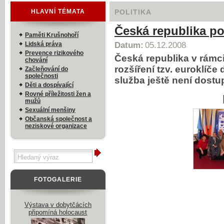
HLAVNÍ TÉMATA
POLITIKA
Česká republika po
Paměti Krušnohoří
Lidská práva
Datum:
05.12.2008
Prevence rizikového
Česká republika v rámc
chování
rozšíření tzv. euroklíče
Začleňování do
společnosti
služba ještě není dostu
Děti a dospívající
Rovné příležitosti žen a
mužů
Sexuální menšiny
Občanská společnost a
neziskové organizace
FOTOGALERIE
Výstava v dobytčácích
připomíná holocaust