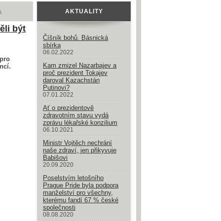
A
AKTUALITY
ěli být
Číšník bohů. Básnická
sbírka
06.02.2022
 pro
Kam zmizel Nazarbajev a
ncí.
proč prezident Tokajev
daroval Kazachstán
Putinovi?
07.01.2022
Ať o prezidentově
zdravotním stavu vydá
zprávu lékařské konzilium
06.10.2021
Ministr Vojtěch nechrání
naše zdraví, jen přikyvuje
Babišovi
20.09.2020
Poselstvím letošního
Prague Pride byla podpora
manželství pro všechny,
kterému fandí 67 % české
společnosti
08.08.2020