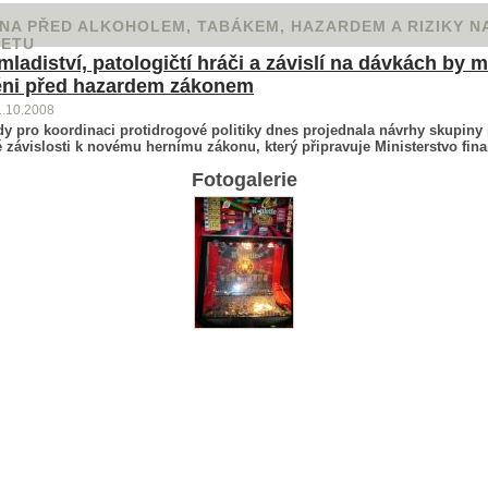
NA PŘED ALKOHOLEM, TABÁKEM, HAZARDEM A RIZIKY N
NETU
 mladiství, patologičtí hráči a závislí na dávkách by m
ěni před hazardem zákonem
1.10.2008
dy pro koordinaci protidrogové politiky dnes projednala návrhy skupiny
 závislosti k novému hernímu zákonu, který připravuje Ministerstvo fina
Fotogalerie