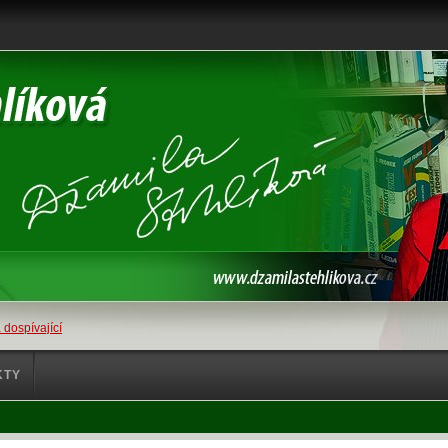
 dospívající
KTY