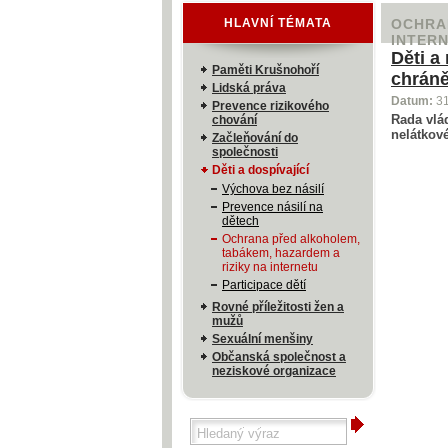
HLAVNÍ TÉMATA
OCHRA
INTER
Děti a
Paměti Krušnohoří
chrán
Lidská práva
Datum:
3
Prevence rizikového
Rada vlá
chování
nelátkové
Začleňování do
společnosti
Děti a dospívající
Výchova bez násilí
Prevence násilí na
dětech
Ochrana před alkoholem,
tabákem, hazardem a
riziky na internetu
Participace dětí
Rovné příležitosti žen a
mužů
Sexuální menšiny
Občanská společnost a
neziskové organizace