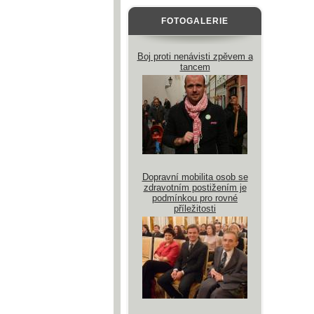
FOTOGALERIE
Boj proti nenávisti zpěvem a
tancem
Dopravní mobilita osob se
zdravotním postižením je
podmínkou pro rovné
příležitosti