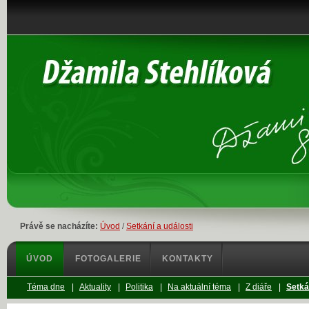
Právě se nacházíte:
Úvod
/
Setkání a události
ÚVOD
FOTOGALERIE
KONTAKTY
Téma dne
|
Aktuality
|
Politika
|
Na aktuální téma
|
Z diáře
|
Setká