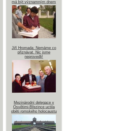
má být významným dnem
Jiří Hromada: Nemáme co
přiznávat. Nic jsme
neprovedli!
Mezinárodní delegace v
Osvětimi-Březince uctila
oběti romského holocaustu