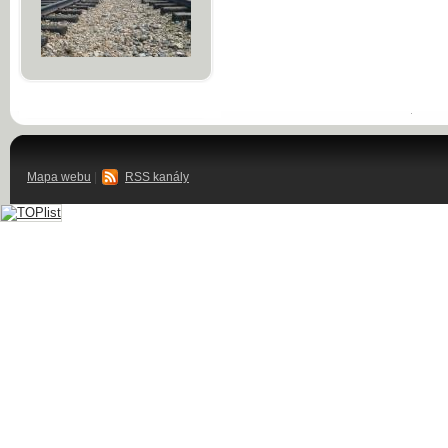
Mapa webu
|
RSS kanály