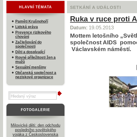
HLAVNÍ TÉMATA
SETKÁNÍ A UDÁLOSTI
Ruka v ruce proti 
Paměti Krušnohoří
Lidská práva
Datum:
19.05.2013
Prevence rizikového
Mottem letošního „Světl
chování
společnost AIDS pomoc
Začleňování do
společnosti
Václavském náměstí.
Děti a dospívající
Rovné příležitosti žen a
mužů
Sexuální menšiny
Občanská společnost a
neziskové organizace
FOTOGALERIE
Milovické děti: den odchodu
posledního sovětského
vojáka z Československa