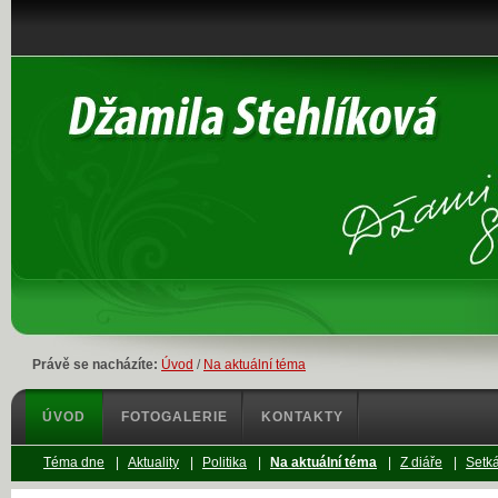
Právě se nacházíte:
Úvod
/
Na aktuální téma
ÚVOD
FOTOGALERIE
KONTAKTY
Téma dne
|
Aktuality
|
Politika
|
Na aktuální téma
|
Z diáře
|
Setká