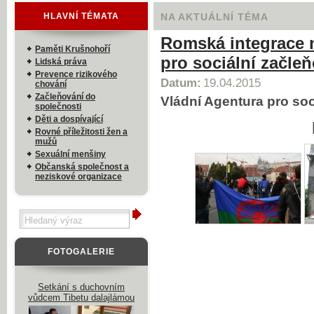
HLAVNÍ TÉMATA
NA AKTUÁLNÍ TÉMA
Romská integrace n
Paměti Krušnohoří
pro sociální začleň
Lidská práva
Prevence rizikového
Datum:
19.04.2015
chování
Začleňování do
Vládní Agentura pro soc
společnosti
Děti a dospívající
Rovné příležitosti žen a
mužů
Sexuální menšiny
Občanská společnost a
neziskové organizace
FOTOGALERIE
Setkání s duchovním
vůdcem Tibetu dalajlámou