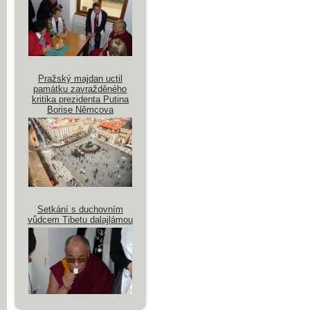
Pražský majdan uctil
památku zavražděného
kritika prezidenta Putina
Borise Němcova
Setkání s duchovním
vůdcem Tibetu dalajlámou