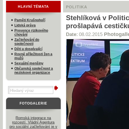
HLAVNÍ TÉMATA
POLITIKA
Stehlíková v Polit
Paměti Krušnohoří
prošlapává cestičk
Lidská práva
Prevence rizikového
Photogall
Date:
08.02.2015
chování
Začleňování do
společnosti
Děti a dospívající
Rovné příležitosti žen a
mužů
Sexuální menšiny
Občanská společnost a
neziskové organizace
FOTOGALERIE
Romská integrace na
rozcestí. Vládní Agentura
pro sociální začleňování je v