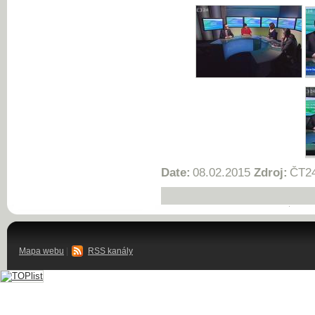
Date:
08.02.2015
Zdroj:
ČT2
Mapa webu
|
RSS kanály