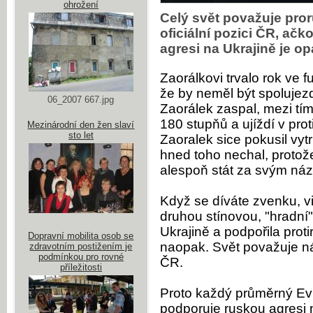
ohrožení
Celý svět považuje pro
oficiální pozici ČR, ačk
agresi na Ukrajině je o
Zaorálkovi trvalo rok ve f
že by neměl být spolujez
06_2007 667.jpg
Zaorálek zaspal, mezi tím
180 stupňů a ujíždí v pr
Mezinárodní den žen slaví
sto let
Zaoralek sice pokusil vyt
hned toho nechal, protož
alespoň stát za svým ná
Když se díváte zvenku, vi
druhou stínovou, "hradní"
Ukrajině a podpořila proti
Dopravní mobilita osob se
naopak. Svět považuje ná
zdravotním postižením je
podmínkou pro rovné
ČR.
příležitosti
Proto každý průměrný Ev
podporuje ruskou agresi n