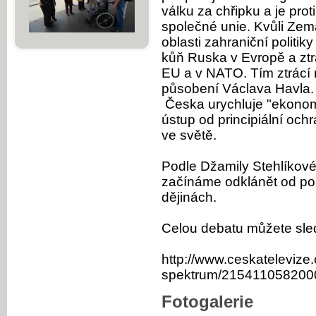
válku za chřipku a je pro
společné unie. Kvůli Z
oblasti zahraniční politi
kůň Ruska v Evropě a ztr
EU a v NATO. Tím ztrácí 
působení Václava Havla.
Česka urychluje "ekonomi
ústup od principiální oc
ve světě.
Podle Džamily Stehlíkové
začínáme odklánět od pol
dějinách.
Celou debatu můžete sle
http://www.ceskatelevize.
spektrum/21541105820
Fotogalerie