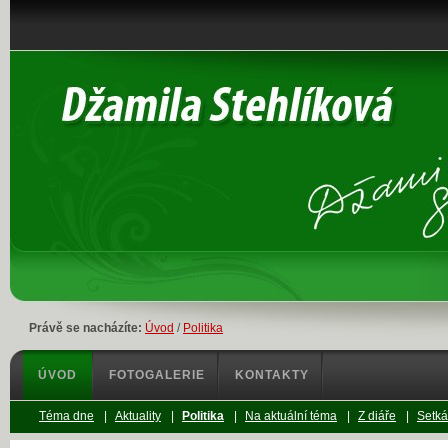
Právě se nacházíte:
Úvod
/
Politika
ÚVOD
FOTOGALERIE
KONTAKTY
Téma dne
|
Aktuality
|
Politika
|
Na aktuální téma
|
Z diáře
|
Setká