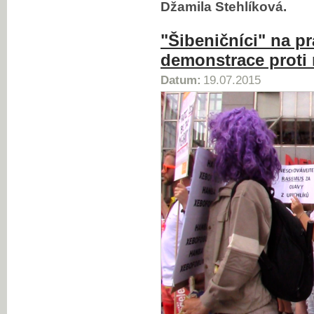
Džamila Stehlíková.
"Šibeničníci" na pr
demonstrace proti n
Datum:
19.07.2015