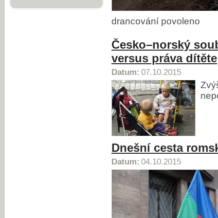
drancování povoleno
Česko–norský soub
versus práva dítěte
Datum:
07.10.2015
Zvý
nep
Dnešní cesta romsk
Datum:
04.10.2015