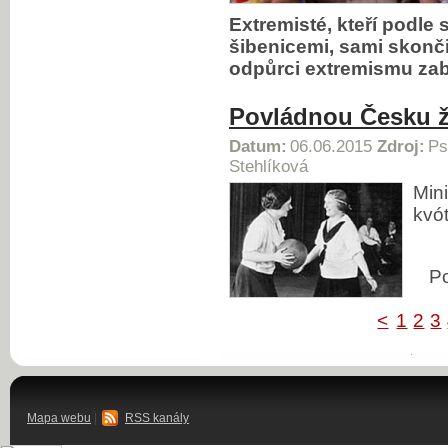
Extremisté, kteří podle
šibenicemi, sami skončil
odpůrci extremismu zab
Povládnou Česku 
Datum:
06.06.2015
Zdroj:
Ps
Stehlíková
Min
kvó
P
<
1
2
3
Mapa webu
|
RSS kanály