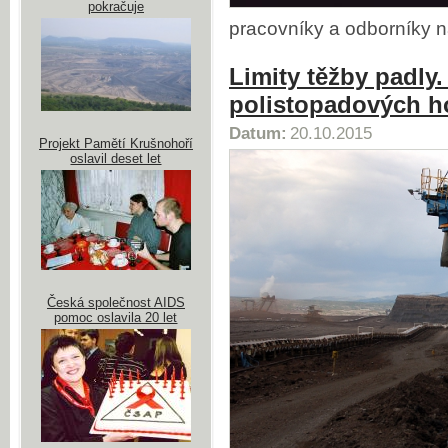
pokračuje
pracovníky a odborníky 
Limity těžby padly
polistopadových h
Datum:
20.10.2015
Projekt Pamětí Krušnohoří
oslavil deset let
Česká společnost AIDS
pomoc oslavila 20 let