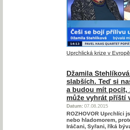
Uprchlická krize v Evropě
Džamila Stehlíkov
slabších. Teď si naš
a budou mít pocit, 
může vyhrát příští 
Datum:
07.08.2015
ROZHOVOR Uprchlíci jso
nebo hladomorem, protož
Iráčani, Syřani, říká bý