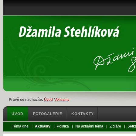
Právě se nacházíte:
Úvod
/
Aktuality
ÚVOD
FOTOGALERIE
KONTAKTY
Téma dne
|
Aktuality
|
Politika
|
Na aktuální téma
|
Z diáře
|
Setká