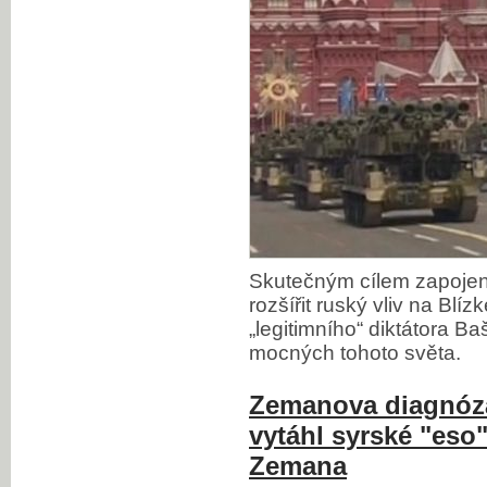
Skutečným cílem zapojen
rozšířit ruský vliv na Blí
„legitimního“ diktátora Ba
mocných tohoto světa.
Zemanova diagnóza
vytáhl syrské "eso
Zemana