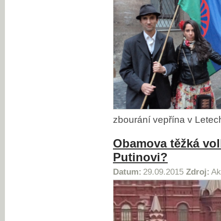
zbourání vepřína v Letec
Obamova těžká volb
Putinovi?
Datum:
29.09.2015
Zdroj:
Ak