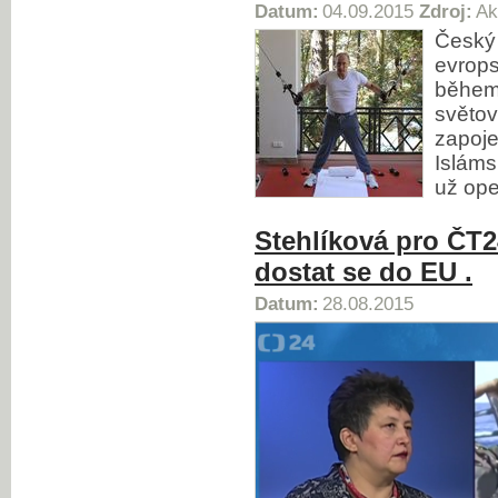
Datum:
04.09.2015
Zdroj:
Ak
Český 
evrops
během 
světov
zapoje
Isláms
už ope
Stehlíková pro ČT24
dostat se do EU .
Datum:
28.08.2015