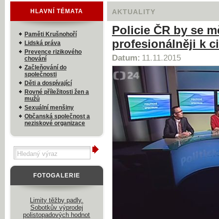
HLAVNÍ TÉMATA
AKTUALITY
Policie ČR by se mě
Paměti Krušnohoří
profesionálněji k 
Lidská práva
Prevence rizikového
Datum:
11.11.2015
chování
Začleňování do
společnosti
Děti a dospívající
Rovné příležitosti žen a
mužů
Sexuální menšiny
Občanská společnost a
neziskové organizace
FOTOGALERIE
Limity těžby padly.
Sobotkův výprodej
polistopadových hodnot