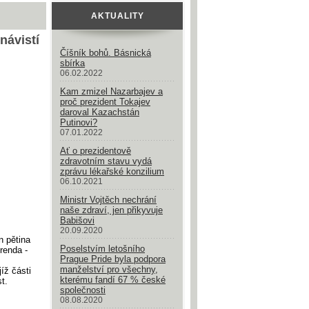
AKTUALITY
návistí
Číšník bohů. Básnická
sbírka
06.02.2022
Kam zmizel Nazarbajev a
proč prezident Tokajev
daroval Kazachstán
Putinovi?
07.01.2022
Ať o prezidentově
zdravotním stavu vydá
zprávu lékařské konzilium
06.10.2021
Ministr Vojtěch nechrání
naše zdraví, jen přikyvuje
Babišovi
20.09.2020
n pětina
Poselstvím letošního
renda -
Prague Pride byla podpora
manželství pro všechny,
íž části
kterému fandí 67 % české
st.
společnosti
08.08.2020