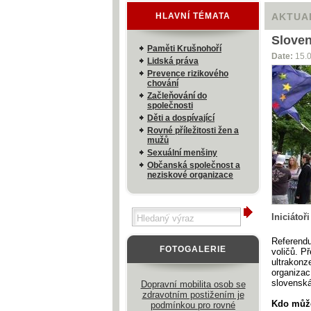
HLAVNÍ TÉMATA
AKTUA
Sloven
Paměti Krušnohoří
Date:
15.
Lidská práva
Prevence rizikového
chování
Začleňování do
společnosti
Děti a dospívající
Rovné příležitosti žen a
mužů
Sexuální menšiny
Občanská společnost a
neziskové organizace
Iniciátoř
Referendu
FOTOGALERIE
voličů. P
ultrakonz
organizac
slovenská
Dopravní mobilita osob se
zdravotním postižením je
Kdo může
podmínkou pro rovné