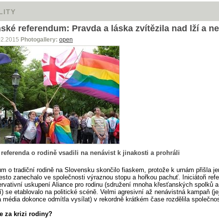
LITY
ské referendum: Pravda a láska zvítězila nad lží a ne
Photogallery:
open
02.2015
i referenda o rodině vsadili na nenávist k jinakosti a prohráli
m o tradiční rodině na Slovensku skončilo fiaskem, protože k urnám přišla je
řesto zanechalo ve společnosti výraznou stopu a hořkou pachuť. Iniciátoři refe
ervativní uskupení Aliance pro rodinu (sdružení mnoha křesťanských spolků a
í) se etablovalo na politické scéně. Velmi agresivní až nenávistná kampaň (jej
 média dokonce odmítla vysílat) v rekordně krátkém čase rozdělila společno
 za krizi rodiny?