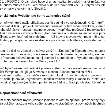
 1 a RODIČ 2. O pár rokov bude aj u nás realita, že budeš musieť mlčať, keď
ti, budeš musieť mlčať, keď škola bude učiť tvoje deti veci, s ktorými nesúh
ly e-maily stovkám tisíc Slováků.
lický kněz: Vytlačte tuto špinu za hranice štátu!
si i církve, které našly příležitost posílit svůj vliv ve společnosti. Kněží, kteří
áce hlásat lásku, projevili mimořádnou nenávist k těm svým ovečkám, které o
oha cítí lásku k osobám stejného pohlaví. Například prešovský řeckokatolic
 Bako ve svém kázání prohlásil: „Keď zaspíme a budeme sa len nečinne priz
álnosť a zvrhlosť, určite prehráme. … Už stovky slovanských rodín kričia, n
li deti, pozerajte na naše nešťastie a poučte sa. Zobuďte sa, zastavte mor tr
...“
o tom, že děti na západě se stávají zbožím: „Deti sú (na Západě) tovar, skutoč
á mama je v Európe nič, práva majú gayovia, homosexuáli, aj pedofili, ale nie
.) Postavte železnú oponu takej tolerancii a prekrúcaniu. Vytlačte totu špinu 
.) Toto nám nepriniesli Cyril a Metod, ale EÚ.“
aň byla útokem proti světské povaze státní moci a zároveň snahou se náro
ůči Evropské unii, jíž je Slovensko členem. Aliance pro rodinu těží z
rvativních nálad, zpochybňuje existující pluralitu životních stylů v moderní
ti, nařizuje návrat k vysněnému modelu tradiční rodiny z konce 19. století a 
ivost. Znepokojivým faktem je i to, že se žádný z úřadujících státníků vůči r
l.
á společnost není středověká
m mělo podpořit mýtus jednoho jediného životního způsobu pro všechny, vyv
alistického náboženského světonázoru a vystavěného na povinných životníc