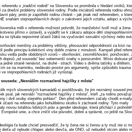
referendu o „tradiční rodině“ na Slovensku se proměnila v hledání viníků, kte
í za dnešní problémy slovenské rodiny. Podle iniciátorů referenda rodinu ohro
lavní páry, proto je zapotřebí rodinu chránit – jak jinak než referendem, v kte
E snahám stejnopohlavních dvojíc o zakotvení jejich vztahu, adopci a vých
ovenska měli v referendu možnost potvrdit, že manželství tvoří muž a žena 
akotveno přímo v ústavě), a vyjádřit se k zákazu adopce dětí stejnopohlavním
zka se týkala nepovinné účasti žáků na vyučování sexuální výchovy nebo eut
viňování menšiny za problémy většiny, přesouvání odpovědnosti za krizi na 
idí podle principu kolektivní viny dobře známe z minulosti. Kampaň před refe
sku vedla podle obdobných vzorů – obviňování, zesměšňování, ponižování, z
ch dopisů „od souseda“ bez sebemenší snahy o porozumění. Místo diskuse př
a jedné straně nenávist, na druhé - strach. Video s dvěma tatínky a dítětem,
cím se na maminku, nedávalo prostor pro argumenty, spíše způsobilo traum
é ve stejnopohlavních rodinách již vyrůstají.
 souseda: „Nesnáším rozmazlené hajzlíky z města"
olik mých slovenských kamarádů si postěžovalo, že jim neznámý soused j
ek psal, jak nesnáší "rozmazlené hajzlíky z města", kteří „za rodinu považují
ny i dvě osoby stejného pohlaví“. Den před referendem začaly chodit e-maily
k účasti na referendu jako bohulibému skutku k záchraně rodiny. Tyto maily
aly novou totalitou lidských práv a gender ideologie, která přichází z prohnilé
 Evropské unie, a chce zničit vše původní, dobré a správné, co ještě na Slo
deológia ťa bude chcieť presvedčiť, že ty žena nie si ženou a ty muž nie si 
é dieťa už nebude chlapec alebo dievča, ale ONO, už nebudeš otcom alebo 