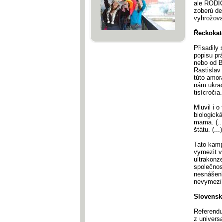
ale RODIČ
zoberú de
vyhrožova
Řeckokato
Přisadily 
popisu pr
nebo od B
Rastislav
túto amor
nám ukrad
tisícročia
Mluvil i 
biologick
mama. (..
štátu. (..
Tato kamp
vymezit v
ultrakonze
společnos
nesnášenl
nevymezi
Slovensk
Referendu
z univers