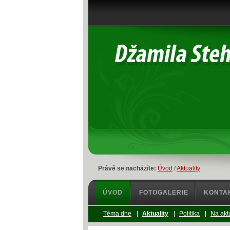
Právě se nacházíte:
Úvod
/
Aktuality
ÚVOD
FOTOGALERIE
KONTA
Téma dne
|
Aktuality
|
Politika
|
Na akt