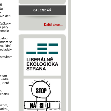
ří
žují
KALENDÁŘ
rém
ově dětí.
(ačkoliv
Další akce...
i páry.
anazie.
celou
rendem se
asílání
evládaly
a stovkám
ménem
 vedle
, které
ho
vensku
mužom,
matkou,