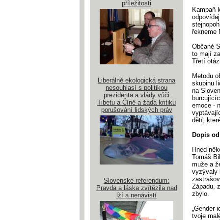
příležitosti
Kampaň k 
odpovídaj
stejnopoh
řekneme N
Občané Sl
to mají z
Třetí otá
Metodu ob
Liberálně ekologická strana
skupinu l
nesouhlasí s politikou
na Sloven
prezidenta a vlády vůči
burcující
Tibetu a Číně a žádá kritiku
emoce - n
porušování lidských práv
vyptávají
dětí, kter
Dopis od
Hned něk
Tomáš Bil
muže a že
vyzývaly 
zastrašov
Slovenské referendum:
Západu, z
Pravda a láska zvítězila nad
zbylo.
lží a nenávistí
„Gender i
tvoje mal