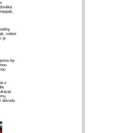
o
edověká.
 naopak,
rodiny
ak, volání
í je
dporou by
dnou
omoc
ná o
dle
ukázal,
vému
 z důvodu