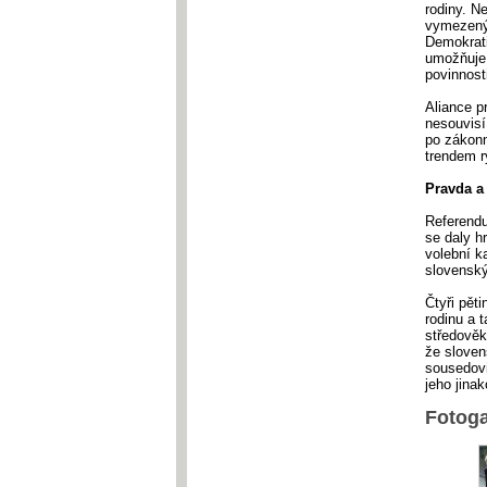
rodiny. N
vymezenýc
Demokrati
umožňuje 
povinnost
Aliance p
nesouvisí
po zákonn
trendem r
Pravda a 
Referendu
se daly h
volební k
slovensk
Čtyři pět
rodinu a 
středověk
že sloven
sousedovi
jeho jinak
Fotoga