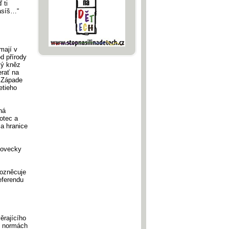
 ti
lasíš…“
 mají v
d přírody
ký kněz
erať na
a Západe
etieho
ná
 otec a
za hranice
dovecky
rozněcuje
eferendu
ěrajícího
h normách