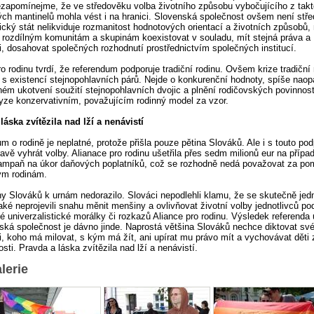
ezapomínejme, že ve středověku volba životního způsobu vybočujícího z takt
h mantinelů mohla vést i na hranici. Slovenská společnost ovšem není stř
cký stát nelikviduje rozmanitost hodnotových orientací a životních způsobů,
rozdílným komunitám a skupinám koexistovat v souladu, mít stejná práva a
i, dosahovat společných rozhodnutí prostřednictvím společných institucí.
ro rodinu tvrdí, že referendum podporuje tradiční rodinu. Ovšem krize tradiční 
 s existencí stejnopohlavních párů. Nejde o konkurenční hodnoty, spíše naop
ém ukotvení soužití stejnopohlavních dvojic a plnění rodičovských povinnost
yze konzervativním, považujícím rodinný model za vzor.
láska zvítězila nad lží a nenávistí
m o rodině je neplatné, protože přišla pouze pětina Slováků. Ale i s touto po
ravě vyhrát volby. Alianace pro rodinu ušetřila přes sedm milionů eur na přípa
ampaň na úkor daňových poplatníků, což se rozhodně nedá považovat za p
ým rodinám.
iny Slováků k urnám nedorazilo. Slováci nepodlehli klamu, že se skutečně jed
také neprojevili snahu měnit menšiny a ovlivňovat životní volby jednotlivců po
é univerzalistické morálky či rozkazů Aliance pro rodinu. Výsledek referenda 
ská společnost je dávno jinde. Naprostá většina Slováků nechce diktovat s
, koho má milovat, s kým má žít, ani upírat mu právo mít a vychovávat děti
osti. Pravda a láska zvítězila nad lží a nenávistí.
lerie