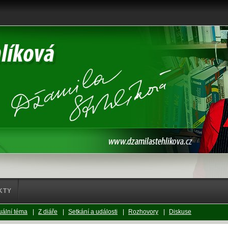
KTY
uální téma
|
Z diáře
|
Setkání a události
|
Rozhovory
|
Diskuse