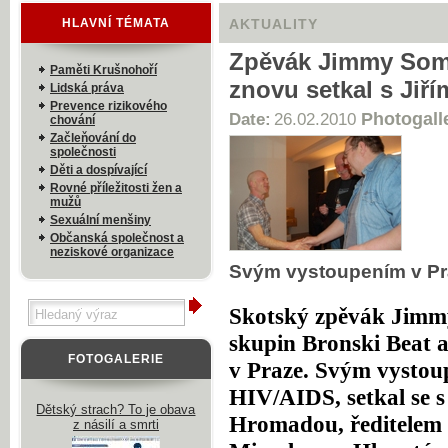
HLAVNÍ TÉMATA
AKTUALITY
Zpěvák Jimmy Somer
Paměti Krušnohoří
znovu setkal s Ji
Lidská práva
Prevence rizikového
Photogall
Date:
26.02.2010
chování
Začleňování do
společnosti
Děti a dospívající
Rovné příležitosti žen a
mužů
Sexuální menšiny
Občanská společnost a
neziskové organizace
Svým vystoupením v Pra
Skotský zpěvák Jimmy
skupin Bronski Beat 
FOTOGALERIE
v Praze. Svým vystou
HIV/AIDS, setkal se s
Dětský strach? To je obava
Hromadou, ředitelem
z násilí a smrti