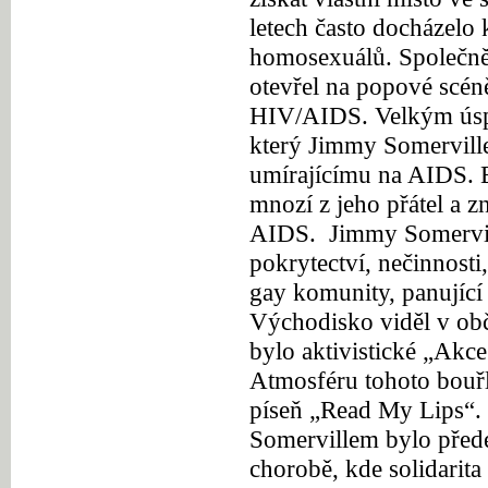
letech často docházelo 
homosexuálů.
Společně
otevřel na popové scén
HIV/AIDS. Velkým úsp
který Jimmy Somervill
umírajícímu na AIDS. B
mnozí z jeho přátel a 
AIDS.
Jimmy Somervil
pokrytectví, nečinnosti
gay komunity, panující 
Východisko viděl v ob
bylo aktivistické „Akc
Atmosféru tohoto bouřl
píseň „Read My Lips“.
Somervillem bylo přede
chorobě, kde solidarit