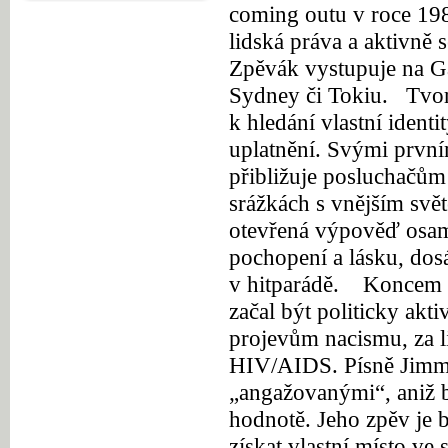
coming outu v roce 198
lidská práva a aktivně 
Zpěvák vystupuje na G
Sydney či Tokiu.
Tvor
k hledání vlastní identi
uplatnění. Svými prvn
přibližuje posluchačům
srážkách s vnějším sv
otevřená výpověď osamě
pochopení a lásku, dosá
v hitparádě.
Koncem o
začal být politicky akt
projevům nacismu, za li
HIV/AIDS. Písně Jimmy
„angažovanými“, aniž b
hodnotě. Jeho zpěv je b
získat vlastní místo ve