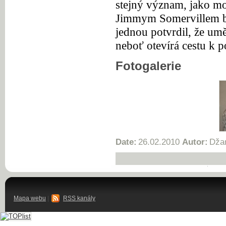
stejný význam, jako mo
Jimmym Somervillem by
jednou potvrdil, že um
neboť otevírá cestu k 
Fotogalerie
Date:
26.02.2010
Autor:
Džam
Mapa webu
|
RSS kanály