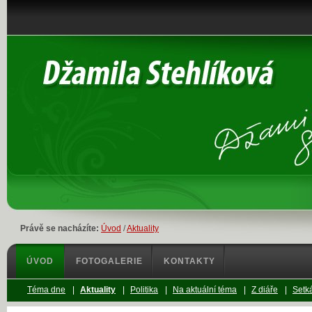
Právě se nacházíte:
Úvod
/
Aktuality
ÚVOD
FOTOGALERIE
KONTAKTY
Téma dne
|
Aktuality
|
Politika
|
Na aktuální téma
|
Z diáře
|
Setká