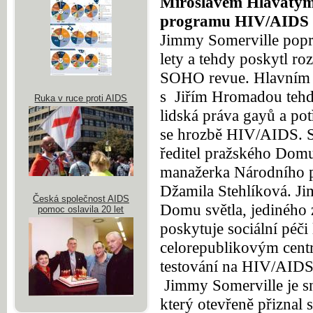
Miroslavem Hlavatý
programu HIV/AIDS p
Jimmy Somerville poprv
lety a tehdy poskytl r
SOHO revue. Hlavním 
s
Jiřím Hromadou tehdy
Ruka v ruce proti AIDS
lidská práva gayů a pot
se hrozbě HIV/AIDS. S
ředitel pražského Domu
manažerka Národního
Džamila Stehlíková. Ji
Česká společnost AIDS
Domu světla, jediného z
pomoc oslavila 20 let
poskytuje sociální péči
celorepublikovým cent
testování na HIV/AIDS
Jimmy Somerville je 
který otevřeně přiznal