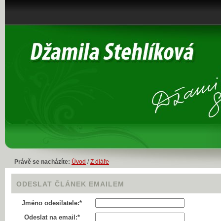
Právě se nacházíte:
Úvod
/
Z diáře
ODESLAT ČLÁNEK EMAILEM
Jméno odesilatele:*
Odeslat na email:*