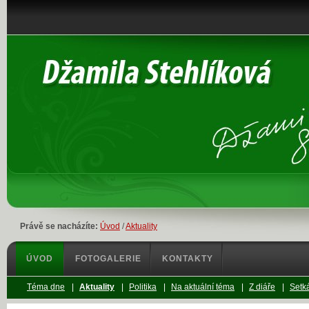
Právě se nacházíte:
Úvod
/
Aktuality
ÚVOD
FOTOGALERIE
KONTAKTY
Téma dne
|
Aktuality
|
Politika
|
Na aktuální téma
|
Z diáře
|
Setká