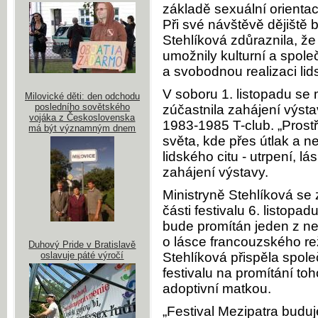
základě sexuální orienta
Při své návštěvě dějiště
Stehlíková zdůraznila, ž
umožnily kulturní a spol
a svobodnou realizaci li
V soboru 1. listopadu se 
Milovické děti: den odchodu
posledního sovětského
zúčastnila zahájení výstav
vojáka z Československa
1983-1985 T-club. „Prostř
má být významným dnem
světa, kde přes útlak a
lidského citu - utrpení, lá
zahájení výstavy.
Ministryně Stehlíková se 
části festivalu 6. listop
bude promítán jeden z ne
o lásce francouzského re
Duhový Pride v Bratislavě
oslavuje páté výročí
Stehlíková přispěla spol
festivalu na promítání to
adoptivní matkou.
„Festival Mezipatra buduj