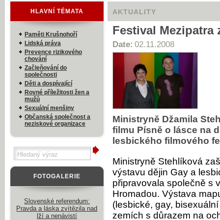
HLAVNÍ TÉMATA
AKTUALITY
Festival Mezipatra 
Paměti Krušnohoří
Lidská práva
Date:
02.11.2008
Prevence rizikového
chování
Začleňování do
společnosti
Děti a dospívající
Rovné příležitosti žen a
mužů
Sexuální menšiny
Občanská společnost a
Ministryně Džamila Steh
neziskové organizace
filmu Písně o lásce na
lesbického filmového f
Ministryně Stehlíková zaští
výstavu dějin Gay a lesbi
FOTOGALERIE
připravovala společně s 
Hromadou. Výstava mapuj
Slovenské referendum:
(lesbické, gay, bisexuáln
Pravda a láska zvítězila nad
zemích s důrazem na ochr
lží a nenávistí