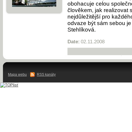
obohacuje celou společn
člověkem, jak realizovat sv
nejdůležitější pro každéh
odvaze být sám sebou je t
Stehlíková.
Date:
02.11.2008
Mapa webu
|
RSS kanály