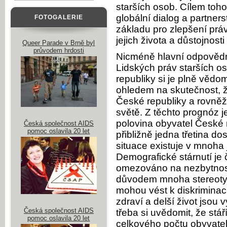
starších osob. Cílem toho
globální dialog a partners
FOTOGALERIE
základu pro zlepšení práv
jejich života a důstojnosti 
Queer Parade v Brně byl
průvodem hrdosti
Nicméně hlavní odpovědnos
Lidských práv starších o
republiky si je plně vědo
ohledem na skutečnost, že
České republiky a rovněž
světě. Z těchto prognóz j
polovina obyvatel České r
Česká společnost AIDS
pomoc oslavila 20 let
přibližně jedna třetina d
situace existuje v mnoha
Demografické stárnutí je 
omezováno na nezbytnost
důvodem mnoha stereotypů
mohou vést k diskriminaci
zdraví a delší život jsou
Česká společnost AIDS
třeba si uvědomit, že stá
pomoc oslavila 20 let
celkového počtu obyvate