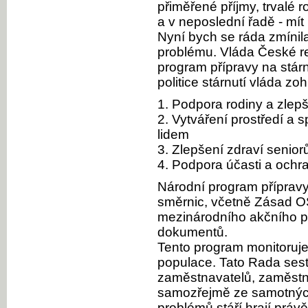
přiměřené příjmy, trvalé r
a v neposlední řadě - mít
Nyní bych se ráda zmínil
problému. Vláda České re
program přípravy na stár
politice stárnutí vláda zohl
1. Podpora rodiny a zlepš
2. Vytváření prostředí a 
lidem
3. Zlepšení zdraví senior
4. Podpora účasti a ochra
Národní program přípravy
směrnic, včetně Zásad O
mezinárodního akčního plá
dokumentů.
Tento program monitoruje
populace. Tato Rada sest
zaměstnavatelů, zaměstna
samozřejmě ze samotných s
problémů stáří hrají právě