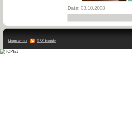
Date:
03.10.2008
Mapa webu
|
RSS kanály