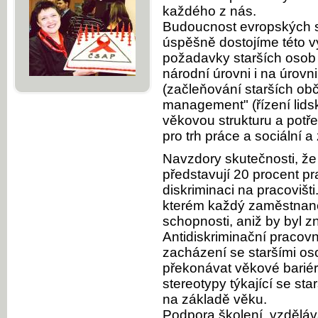
každého z nás.
Budoucnost evropských st
úspěšně dostojíme této v
požadavky starších osob 
národní úrovni i na úrov
(začleňování starších ob
management" (řízení lidský
věkovou strukturu a potř
pro trh práce a sociální a 
Navzdory skutečnosti, že 
představují 20 procent pr
diskriminaci na pracovišti
kterém každý zaměstnane
schopnosti, aniž by byl 
Antidiskriminační pracov
zacházení se staršími os
překonávat věkové bariér
stereotypy týkající se st
na základě věku.
Podpora školení, vzdělává