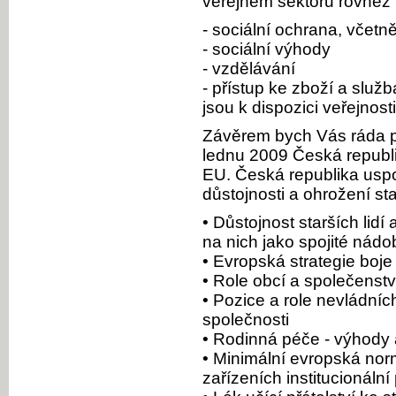
veřejném sektoru rovněž m
- sociální ochrana, včetn
- sociální výhody
- vzdělávání
- přístup ke zboží a služ
jsou k dispozici veřejnost
Závěrem bych Vás ráda p
lednu 2009 Česká republi
EU. Česká republika usp
důstojnosti a ohrožení sta
• Důstojnost starších lidí
na nich jako spojité nádo
• Evropská strategie boje
• Role obcí a společenstv
• Pozice a role nevládní
společnosti
• Rodinná péče - výhody a
• Minimální evropská norm
zařízeních institucionální