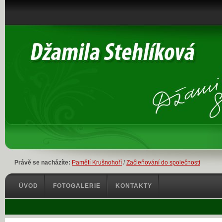
Právě se nacházíte:
Pamětí Krušnohoří
/
Začleňování do společnosti
ÚVOD
FOTOGALERIE
KONTAKTY