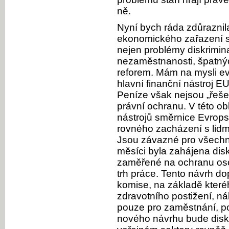
ně.
Nyní bych ráda zdůraznil
ekonomického zařazení s
nejen problémy diskrimin
nezaměstnanosti, špatný
reforem. Mám na mysli ev
hlavní finanční nástroj EU
Peníze však nejsou „řeš
právní ochranu. V této obl
nástrojů směrnice Evrops
rovného zacházení s lidm
Jsou závazné pro všechny
měsíci byla zahájena di
zaměřené na ochranu oso
trh práce. Tento návrh do
komise, na základě které
zdravotního postižení, ná
pouze pro zaměstnání, po
nového návrhu bude disk