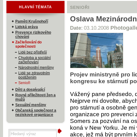
HLAVNÍ TÉMATA
SENIOŘI
Oslava Mezinárodn
Paměti Krušnohoří
Lidská práva
Photogall
Date:
03.10.2008
Prevence rizikového
chování
Začleňování do
společnosti
Lidé bez přístřeší
Chudoba a sociální
začleňování
Národnostní menšiny
Lidé se zdravotním
Projev ministryně pro 
postižením
kongresu ke stárnutí p
Senioři
Děti a dospívající
Vážený pane předsedo, 
Rovné příležitosti žen a
mužů
Nejprve mi dovolte, abyc
Sexuální menšiny
pro stárnutí a osobně ge
Občanská společnost a
organizace pro prevenci 
neziskové organizace
Somers za pozvání na os
koná v New Yorku. Je mi v
akce, jež má být prvním