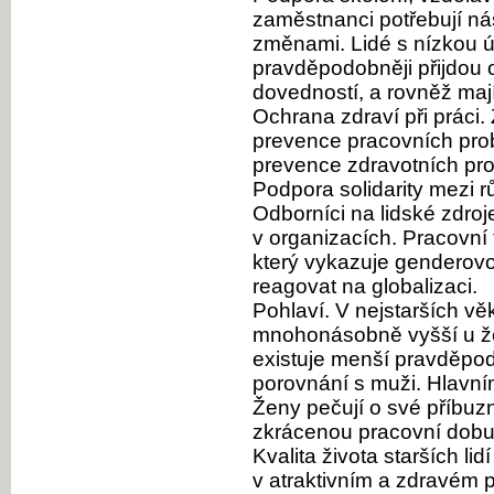
zaměstnanci potřebují nás
změnami. Lidé s nízkou ú
pravděpodobněji přijdou o
dovedností, a rovněž maj
Ochrana zdraví při práci
prevence pracovních pro
prevence zdravotních pro
Podpora solidarity mezi 
Odborníci na lidské zdroj
v organizacích. Pracovní t
který vykazuje genderovo
reagovat na globalizaci.
Pohlaví. V nejstarších v
mnohonásobně vyšší u že
existuje menší pravděpodo
porovnání s muži. Hlavní
Ženy pečují o své příbuzn
zkrácenou pracovní dobu
Kvalita života starších l
v atraktivním a zdravém 