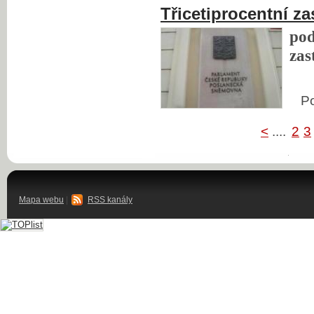
Třicetiprocentní z
po
zas
P
<
....
2
3
Mapa webu
|
RSS kanály