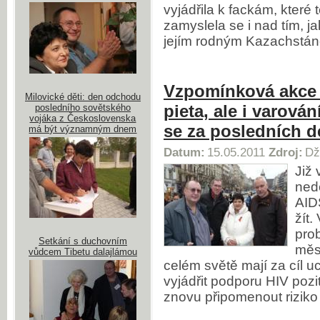
vyjádřila k fackám, které 
zamyslela se i nad tím, j
jejím rodným Kazachstá
Vzpomínková akce 
Milovické děti: den odchodu
pieta, ale i varován
posledního sovětského
vojáka z Československa
se za posledních de
má být významným dnem
Datum:
15.05.2011
Zdroj:
Dž
Již 
ned
AID
žít
prob
Setkání s duchovním
měs
vůdcem Tibetu dalajlámou
celém světě mají za cíl uc
vyjádřit podporu HIV po
znovu připomenout riziko