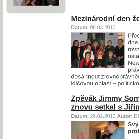
Mezinárodní den žen
Datum:
08.03.2010
Před
dne
rovn
osta
New
prá
dosáhnout zrovnoprávně
klíčovou oblast – politic
Zpěvák Jimmy Somer
znovu setkal s Ji
Datum:
26.02.2010
Autor:
Dž
Svý
pro