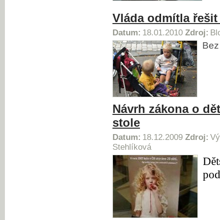
Vláda odmítla řešit
Datum:
18.01.2010
Zdroj:
Bl
Bez 
Návrh zákona o dě
stole
Datum:
18.12.2009
Zdroj:
Vý
Stehlíková
Dět
pod