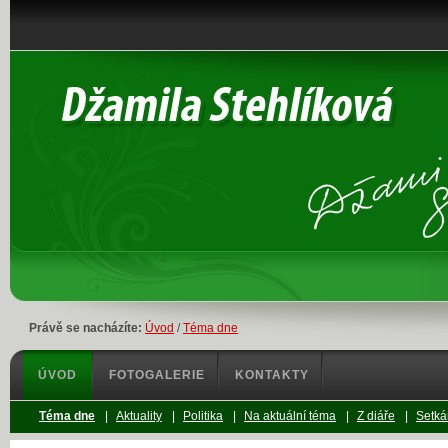
Právě se nacházíte:
Úvod
/
Téma dne
ÚVOD
FOTOGALERIE
KONTAKTY
Téma dne
|
Aktuality
|
Politika
|
Na aktuální téma
|
Z diáře
|
Setká