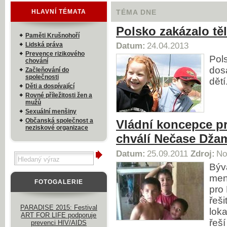
HLAVNÍ TÉMATA
TÉMA DNE
Polsko zakázalo těl
Paměti Krušnohoří
Lidská práva
Datum:
24.04.2013
Prevence rizikového
Pol
chování
dos
Začleňování do
společnosti
dětí
Děti a dospívající
Rovné příležitosti žen a
mužů
Sexuální menšiny
Občanská společnost a
Vládní koncepce pr
neziskové organizace
chválí Nečase Džam
Datum:
25.09.2011
Zdroj:
No
Býva
men
FOTOGALERIE
pro 
řeš
PARADISE 2015: Festival
loka
ART FOR LIFE podporuje
řeš
prevenci HIV/AIDS