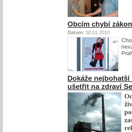
Obcím chybí zákon 
Datum:
30.01.2010
Cho
nevz
Pra
Dokáže nejbohatší 
ušetřit na zdraví 
Od
ži
po
za
re