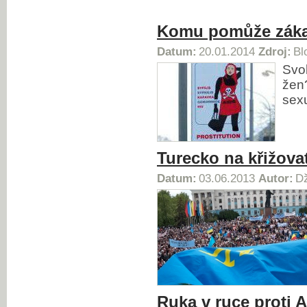
Komu pomůže záka
Datum:
20.01.2014
Zdroj:
Bl
Svo
žen?
sex
Turecko na křižova
Datum:
03.06.2013
Autor:
Dž
Ruka v ruce proti 