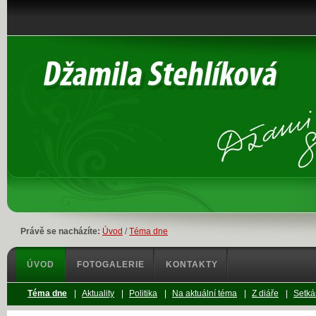
Právě se nacházíte:
Úvod
/
Téma dne
ÚVOD
FOTOGALERIE
KONTAKTY
Téma dne
|
Aktuality
|
Politika
|
Na aktuální téma
|
Z diáře
|
Setká