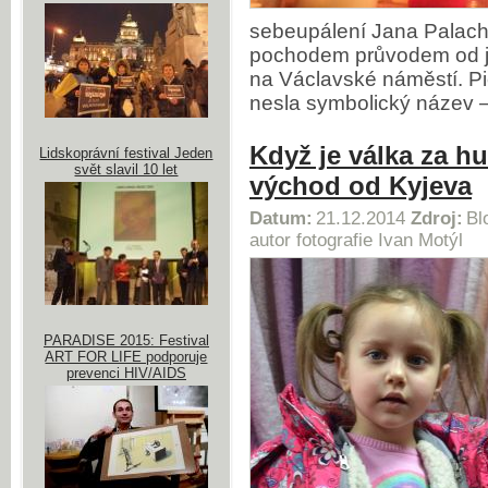
sebeupálení Jana Palacha 
pochodem průvodem od j
na Václavské náměstí. Pi
nesla symbolický název
Když je válka za h
Lidskoprávní festival Jeden
svět slavil 10 let
východ od Kyjeva
Datum:
21.12.2014
Zdroj:
Bl
autor fotografie Ivan Motýl
PARADISE 2015: Festival
ART FOR LIFE podporuje
prevenci HIV/AIDS