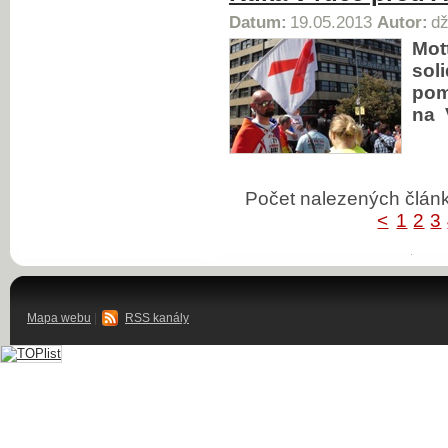
Datum:
19.05.2013
Autor:
dž
Mot
sol
pom
na 
Počet nalezených člá
<
1
2
3
Mapa webu
|
RSS kanály