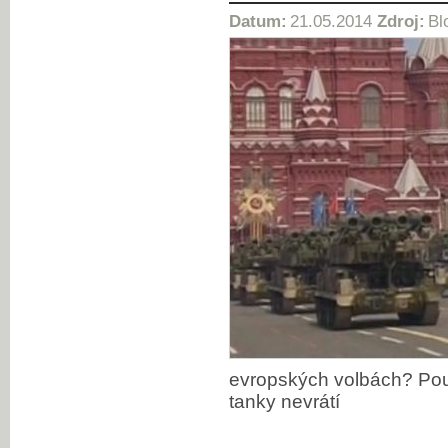
Datum:
21.05.2014
Zdroj:
Bl
evropských volbách? Pouz
tanky nevrátí