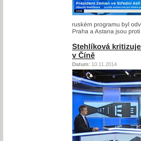
ruském programu byl odv
Praha a Astana jsou prot
Stehlíková kritizu
v Číně
Datum:
10.11.2014