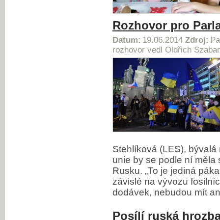
Rozhovor pro Parla
Datum:
19.06.2014
Zdroj:
Pa
rozhovor vedl Oldřich Szaba
Stehlíková (LES), bývalá 
unie by se podle ní měla 
Rusku. „To je jediná páka,
závislé na vývozu fosilní
dodávek, nebudou mít ani
Posílí ruská hroz