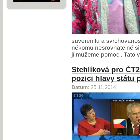
suverenitu a svrchovanost 
někomu nesrovnatelně si
jí můžeme pomoci. Tato v
Stehlíková pro ČT
pozici hlavy státu 
Datum:
25.11.2014