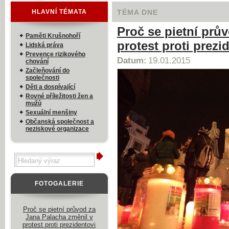
HLAVNÍ TÉMATA
TÉMA DNE
Proč se pietní prů
Paměti Krušnohoří
protest proti prezi
Lidská práva
Prevence rizikového
Datum:
19.01.2015
chování
Začleňování do
společnosti
Děti a dospívající
Rovné příležitosti žen a
mužů
Sexuální menšiny
Občanská společnost a
neziskové organizace
FOTOGALERIE
Proč se pietní průvod za
Jana Palacha změnil v
protest proti prezidentovi