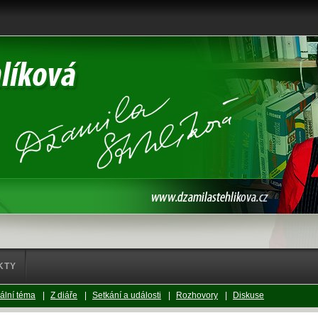
KTY
ální téma
|
Z diáře
|
Setkání a události
|
Rozhovory
|
Diskuse