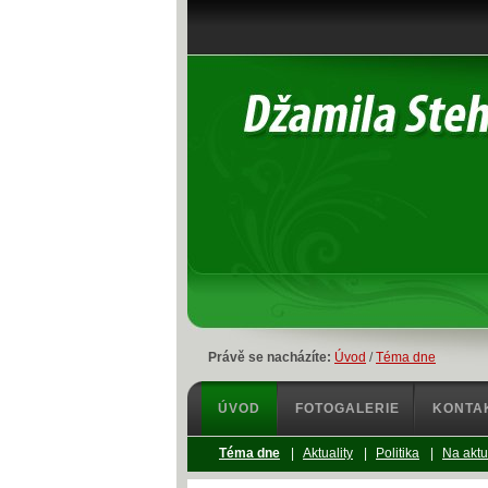
Právě se nacházíte:
Úvod
/
Téma dne
ÚVOD
FOTOGALERIE
KONTA
Téma dne
|
Aktuality
|
Politika
|
Na aktu