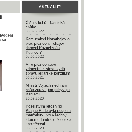
AKTUALITY
ti
Číšník bohů. Básnická
sbírka
06.02.2022
růvodem
Kam zmizel Nazarbajev a
a se
proč prezident Tokajev
daroval Kazachstán
Putinovi?
07.01.2022
Ať o prezidentově
zdravotním stavu vydá
zprávu lékařské konzilium
06.10.2021
Ministr Vojtěch nechrání
naše zdraví, jen přikyvuje
Babišovi
20.09.2020
Poselstvím letošního
Prague Pride byla podpora
manželství pro všechny,
kterému fandí 67 % české
společnosti
08.08.2020