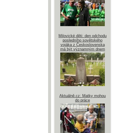
Milovické děti: den odchodu
posledního sovětského
vojáka z Československa
má být významným dnem
Aktuálně.cz: Matky mohou
do práce