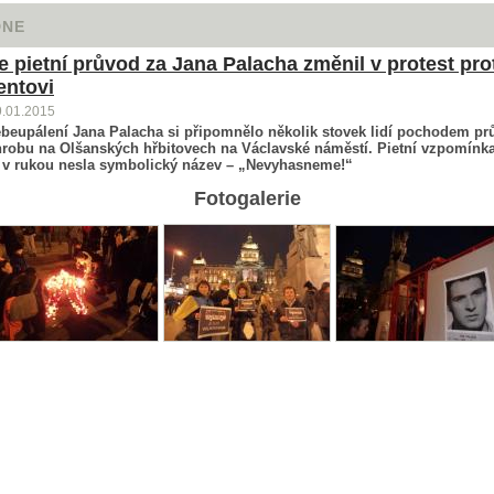
DNE
e pietní průvod za Jana Palacha změnil v protest pro
entovi
9.01.2015
ebeupálení Jana Palacha si připomnělo několik stovek lidí pochodem p
hrobu na Olšanských hřbitovech na Václavské náměstí. Pietní vzpomínk
 v rukou nesla symbolický název – „Nevyhasneme!“
Fotogalerie