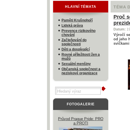
HLAVNÍ TÉMATA
TÉMA 
Proč s
Paměti Krušnohoří
prezid
Lidská práva
Datum:
1
Prevence rizikového
Výročí s
chování
od jeho 
Začleňování do
svíčkami
společnosti
Děti a dospívající
Rovné příležitosti žen a
mužů
Sexuální menšiny
Občanská společnost a
neziskové organizace
FOTOGALERIE
Průvod Prague Pride: PRO
a PROTI