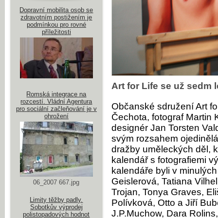
Dopravní mobilita osob se
zdravotním postižením je
podmínkou pro rovné
příležitosti
Art for Life se už sedm 
Romská integrace na
rozcestí. Vládní Agentura
Občanské sdružení Art for
pro sociální začleňování je v
Čechota, fotograf Martin
ohrožení
designér Jan Torsten Vald
svým rozsahem ojedinělá.
dražby uměleckých děl, ku
kalendář s fotografiemi
kalendáře byli v minulých 
Geislerová, Tatiana Vil
06_2007 667.jpg
Trojan, Tonya Graves, El
Limity těžby padly.
Polívková, Otto a Jiří B
Sobotkův výprodej
J.P.Muchow, Dara Rolins,
polistopadových hodnot