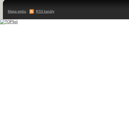
Mapa webu
|
RSS kanály