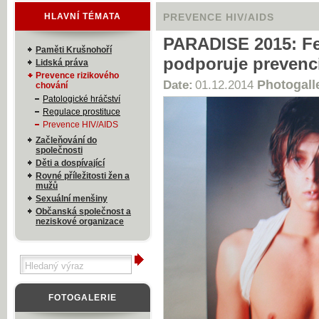
HLAVNÍ TÉMATA
PREVENCE HIV/AIDS
PARADISE 2015: Fe
Paměti Krušnohoří
podporuje prevenc
Lidská práva
Prevence rizikového
Photogall
Date:
01.12.2014
chování
Patologické hráčství
Regulace prostituce
Prevence HIV/AIDS
Začleňování do
společnosti
Děti a dospívající
Rovné příležitosti žen a
mužů
Sexuální menšiny
Občanská společnost a
neziskové organizace
FOTOGALERIE