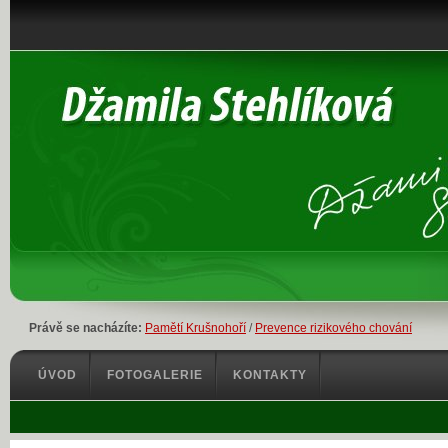
Právě se nacházíte:
Pamětí Krušnohoří
/
Prevence rizikového chování
ÚVOD
FOTOGALERIE
KONTAKTY