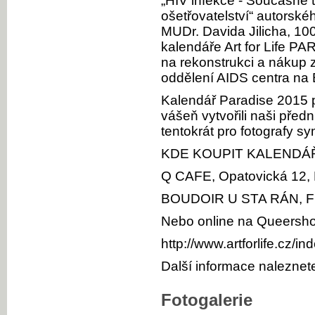
„HIV infekce - Současné t
ošetřovatelství“ autorské
MUDr. Davida Jilicha, 10
kalendáře Art for Life P
na rekonstrukci a nákup
oddělení AIDS centra na
Kalendář Paradise 2015 p
vášeň vytvořili naši předn
tentokrát pro fotografy sy
KDE KOUPIT KALENDÁŘ
Q CAFE, Opatovická 12, 
BOUDOIR U STA RÁN, Fr
Nebo online na Queersh
http://www.artforlife.cz
Další informace naleznete 
Fotogalerie