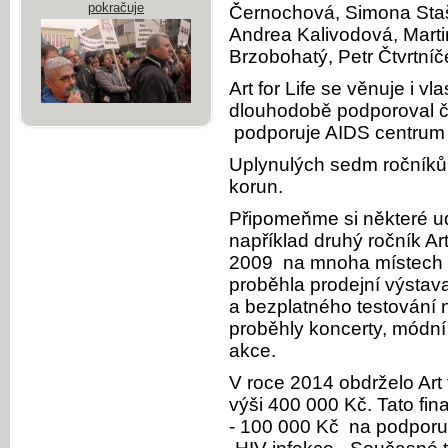
pokračuje
Černochová, Simona Sta
Andrea Kalivodová, Mart
Brzobohatý, Petr Čtvrtníče
Art for Life se věnuje i vl
dlouhodobě podporoval č
podporuje AIDS centrum
Uplynulých sedm ročníků 
korun.
Připomeňme si některé udá
například druhý ročník Art
2009 na mnoha místech v
proběhla prodejní výstav
a bezplatného testování 
proběhly koncerty, módní 
akce.
V roce 2014 obdrželo Art
výši 400 000 Kč. Tato fina
- 100 000 Kč na podporu 