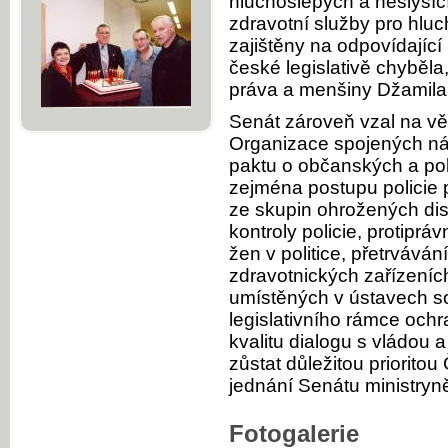
hluchoslepých a neslyšící
zdravotní služby pro hlu
zajištěny na odpovídající
české legislativě chyběla
práva a menšiny Džamila 
Senát zároveň vzal na v
Organizace spojených ná
paktu o občanských a pol
zejména postupu policie 
ze skupin ohrožených dis
kontroly policie, protiprá
žen v politice, přetrvává
zdravotnických zařízeníc
umístěných v ústavech s
legislativního rámce ochr
kvalitu dialogu s vládou
zůstat důležitou priorito
jednání Senátu ministryn
Fotogalerie