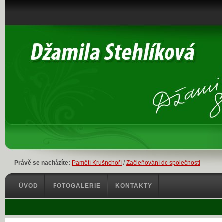
Právě se nacházíte:
Pamětí Krušnohoří
/
Začleňování do společnosti
ÚVOD
FOTOGALERIE
KONTAKTY