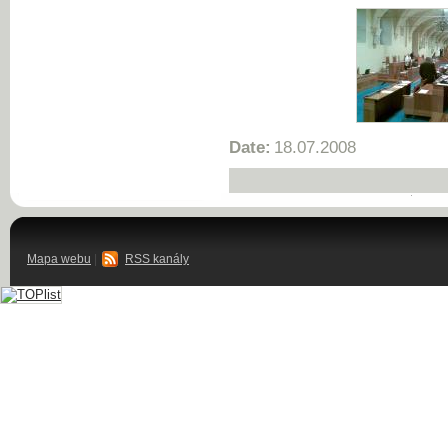
Date:
18.07.2008
Mapa webu
|
RSS kanály