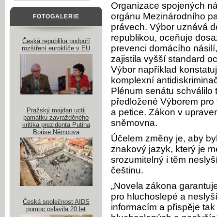
Organizace spojených nár
orgánu Mezinárodního pa
FOTOGALERIE
právech. Výbor uznává do
republikou, oceňuje dosaž
Česká republika podpoří
prevenci domácího násilí,
rozšíření euroklíče v EU
zajistila vyšší standard 
Výbor například konstatu
komplexní antidiskriminačn
Plénum senátu schválilo t
předložené Výborem pro v
Pražský majdan uctil
a petice. Zákon v uprave
památku zavražděného
sněmovna.
kritika prezidenta Putina
Borise Němcova
Účelem změny je, aby byl
znakový jazyk, který je 
srozumitelný i těm neslyš
češtinu.
„Novela zákona garantuje
pro hluchoslepé a neslyší
Česká společnost AIDS
informacím a přispěje ta
pomoc oslavila 20 let