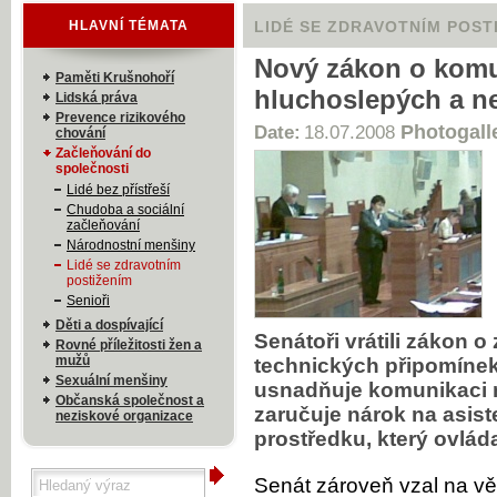
HLAVNÍ TÉMATA
LIDÉ SE ZDRAVOTNÍM POST
Nový zákon o kom
Paměti Krušnohoří
hluchoslepých a ne
Lidská práva
Prevence rizikového
Photogall
Date:
18.07.2008
chování
Začleňování do
společnosti
Lidé bez přístřeší
Chudoba a sociální
začleňování
Národnostní menšiny
Lidé se zdravotním
postižením
Senioři
Děti a dospívající
Senátoři vrátili zákon 
Rovné příležitosti žen a
mužů
technických připomíne
Sexuální menšiny
usnadňuje komunikaci 
Občanská společnost a
zaručuje nárok na asis
neziskové organizace
prostředku, který ovláda
Senát zároveň vzal na v