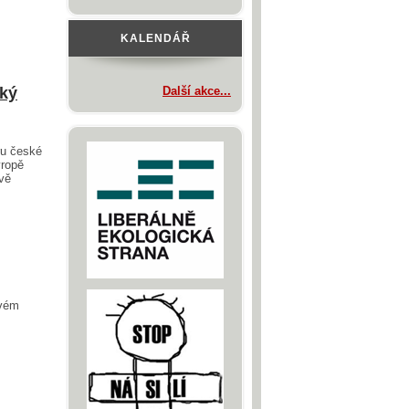
KALENDÁŘ
ský
Další akce...
ru české
vropě
ávě
ovém