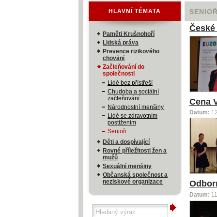
HLAVNÍ TÉMATA
SENIOŘ
České 
Paměti Krušnohoří
Lidská práva
Prevence rizikového
chování
Začleňování do
společnosti
Lidé bez přístřeší
Chudoba a sociální
začleňování
Cena V
Národnostní menšiny
Datum:
1
Lidé se zdravotním
postižením
Senioři
Děti a dospívající
Rovné příležitosti žen a
mužů
Sexuální menšiny
Občanská společnost a
neziskové organizace
Odborní
Datum:
11