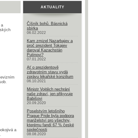
AKTUALITY
Číšník bohů. Básnická
 a
sbírka
pských
06.02.2022
Kam zmizel Nazarbajev a
proč prezident Tokajev
daroval Kazachstán
Putinovi?
07.01.2022
Ať o prezidentově
zdravotním stavu vydá
zprávu lékařské konzilium
levizním
06.10.2021
sob.
Ministr Vojtěch nechrání
naše zdraví, jen přikyvuje
Babišovi
20.09.2020
Poselstvím letošního
Prague Pride byla podpora
manželství pro všechny,
kterému fandí 67 % české
společnosti
pokojivá a
08.08.2020
.