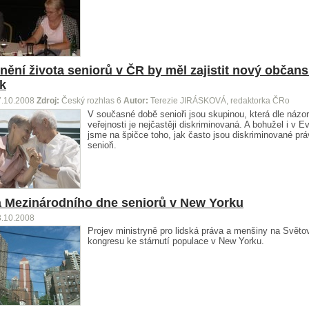
tnění života seniorů v ČR by měl zajistit nový občan
k
7.10.2008
Zdroj:
Český rozhlas 6
Autor:
Terezie JIRÁSKOVÁ, redaktorka ČRo
V současné době senioři jsou skupinou, která dle názo
veřejnosti je nejčastěji diskriminovaná. A bohužel i v E
jsme na špičce toho, jak často jsou diskriminované pr
senioři.
 Mezinárodního dne seniorů v New Yorku
3.10.2008
Projev ministryně pro lidská práva a menšiny na Svět
kongresu ke stárnutí populace v New Yorku.