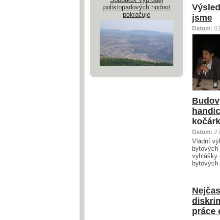
Výsled
polistopadových hodnot
pokračuje
jsme
Datum:
0
Budovy
handic
kočár
Datum:
2
Vládní vý
bytových 
vyhlášky 
bytových 
Nejčas
diskri
práce 