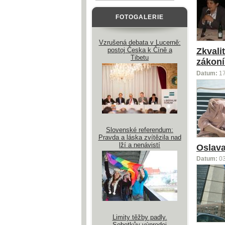
FOTOGALERIE
Vzrušená debata v Lucerně:
postoj Česka k Číně a
Zkvali
Tibetu
zákoní
Datum:
1
Slovenské referendum:
Pravda a láska zvítězila nad
lží a nenávistí
Oslava
Datum:
0
Limity těžby padly.
Sobotkův výprodej