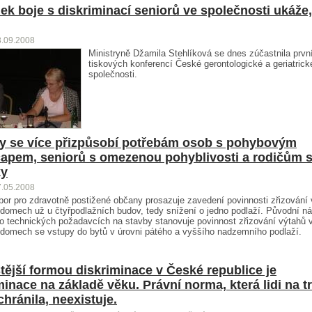
ek boje s diskriminací seniorů ve společnosti ukáže,
3.09.2008
Ministryně Džamila Stehlíková se dnes zúčastnila prvn
tiskových konferencí České gerontologické a geriatrick
společnosti.
 se více přizpůsobí potřebám osob s pohybovým
apem, seniorů s omezenou pohyblivosti a rodičům 
ky
7.05.2008
bor pro zdravotně postižené občany prosazuje zavedení povinnosti zřizování 
domech už u čtyřpodlažních budov, tedy snížení o jedno podlaží. Původní ná
o technických požadavcích na stavby stanovuje povinnost zřizování výtahů 
domech se vstupy do bytů v úrovni pátého a vyššího nadzemního podlaží.
tější formou diskriminace v České republice je
minace na základě věku. Právní norma, která lidi na t
chránila, neexistuje.