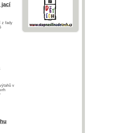
 jací
í z řady
é
s
výtahů v
vrh
v
rhu