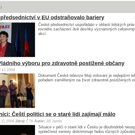
I
předsednictví v EU odstraňovalo bariery
České předsednictví uspořádalo v oblasti lidských práv
rovného zacházení dvě desítky významných celoevro
akcí.
ládního výboru pro zdravotně postižené občany
2.12.2008
Dokument České televize Moji milovaní je nejlepším te
pořadem zaměřeným na život zdravotně postižených o
ci: Čeští politici se o staré lidi zajímají málo
.11.2008
Zdroj:
ČTK
Autor:
Jiří Janda
Situace v péči o staré lidi v Česku je dlouhodobě neus
společnost seniory diskriminuje řadou různých způsobů