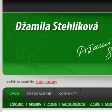
Právě se nacházíte:
Úvod
/
Aktuality
ÚVOD
FOTOGALERIE
KONTAKTY
Téma dne
|
Aktuality
|
Politika
|
Na aktuální téma
|
Z diáře
|
Setká