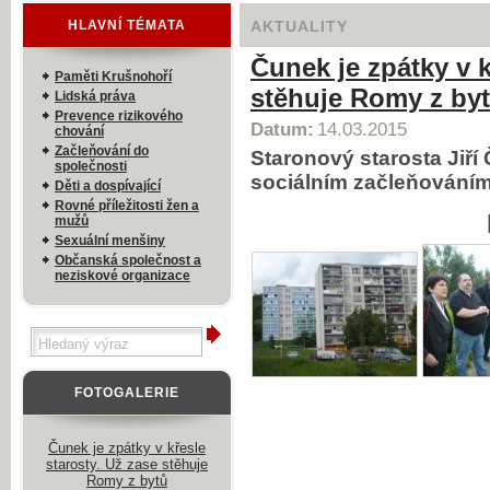
HLAVNÍ TÉMATA
AKTUALITY
Čunek je zpátky v k
Paměti Krušnohoří
stěhuje Romy z by
Lidská práva
Prevence rizikového
Datum:
14.03.2015
chování
Začleňování do
Staronový starosta Jiří
společnosti
sociálním začleňován
Děti a dospívající
Rovné příležitosti žen a
mužů
Sexuální menšiny
Občanská společnost a
neziskové organizace
FOTOGALERIE
Čunek je zpátky v křesle
starosty. Už zase stěhuje
Romy z bytů