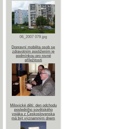
06_2007 079.jpg
Dopravní mobilita osob se
zdravotním postižením je
podmínkou pro rovné
příležitosti
Milovické děti: den odchodu
posledního sovětského
vojáka z Československa
má být významným dnem