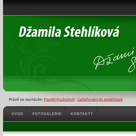
Právě se nacházíte:
Pamětí Krušnohoří
/
Začleňování do společnosti
ÚVOD
FOTOGALERIE
KONTAKTY