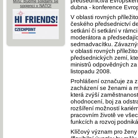
předsednictva Evropského
Míru: Buďme solidární se
spojenci v NATO!
dubna - konference Evrop
V oblasti rovných příleži
českého předsednictví d
setkání či setkání v rámci
moderátora a předsedajíc
sedmadvacítku. Závazný
v oblasti rovných příležit
předsednických zemí, kt
ministrů odpovědných za 
listopadu 2008.
Prohlášení označuje za z
zacházení se ženami a mu
která zvýší zaměstnanost
ohodnocení, boj za odstr
rozšíření možností kariér
pracovním životě ve vše
funkcích a rozvoj podniká
Klíčový význam pro ženy