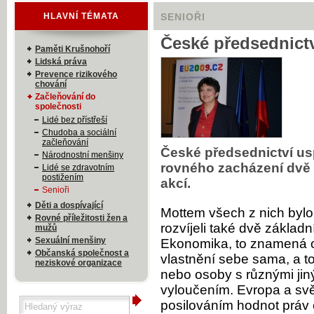
HLAVNÍ TÉMATA
SENIOŘI
České předsednictv
Paměti Krušnohoří
Lidská práva
Prevence rizikového
chování
Začleňování do
společnosti
Lidé bez přístřeší
Chudoba a sociální
začleňování
České předsednictví usp
Národnostní menšiny
rovného zacházení dvě
Lidé se zdravotním
postižením
akcí.
Senioři
Děti a dospívající
Mottem všech z nich bylo 
Rovné příležitosti žen a
rozvíjeli také dvě základ
mužů
Sexuální menšiny
Ekonomika, to znamená os
Občanská společnost a
vlastnění sebe sama, a to 
neziskové organizace
nebo osoby s různými jiný
vyloučením. Evropa a svě
posilováním hodnot práv 