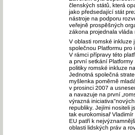
členských států, která op
jako předsedající stát p
nástroje na podporu rozv
veřejně prospěšných org
zákona projednala vláda
V oblasti romské inkluze 
společnou Platformu pro i
V rámci přípravy této pla
a první setkání Platformy
politiky romské inkluze n
Jednotná společná strate
myšlenka poměrně mladá,
v prosinci 2007 a usnes
a navazuje na první „rom
výrazná iniciativa"novýc
republiky. Jejími nositeli
tak eurokomisař Vladimír 
EU patří k nejvýznamněj
oblasti lidských práv a r