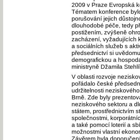
2009 v Praze Evropská kon
Tématem konference bylo
porušování jejich důstojno
dlouhodobé péče, tedy př
postižením, zvýšeně oh
zacházení, vyžadujících 
a sociálních služeb s akti
předsednictví si uvědom
demografickou a hospodá
ministryně Džamila Stehl
V oblasti rozvoje nezisk
pořádalo české předsedni
udržitelnosti neziskového
Brně. Zde byly prezento
neziskového sektoru a dl
státem, prostřednictvím s
společnostmi, korporátn
a také pomocí loterií a s
možnostmi vlastní ekonom
Závěrem byla doporučení