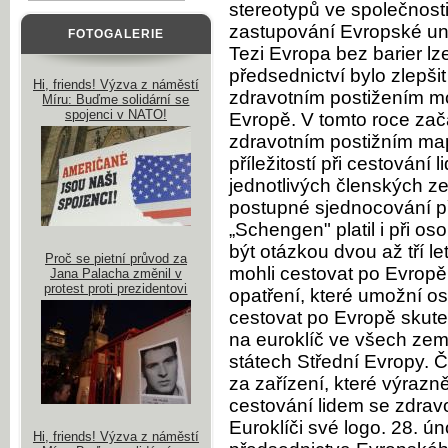
stereotypů ve společnosti
zastupování Evropské un
FOTOGALERIE
Tezi Evropa bez barier lz
předsednictví bylo zlepš
Hi, friends! Výzva z náměstí
zdravotním postižením m
Míru: Buďme solidární se
spojenci v NATO!
Evropě. V tomto roce zač
zdravotním postižním ma
příležitostí při cestování
jednotlivých členských z
postupné sjednocování př
„Schengen" platil i při o
být otázkou dvou až tří l
Proč se pietní průvod za
mohli cestovat po Evropě
Jana Palacha změnil v
protest proti prezidentovi
opatření, které umožní 
cestovat po Evropě skute
na euroklíč ve všech zem
státech Střední Evropy. 
za zařízení, které výrazně
cestování lidem se zdrav
Euroklíči své logo. 28. ú
Hi, friends! Výzva z náměstí