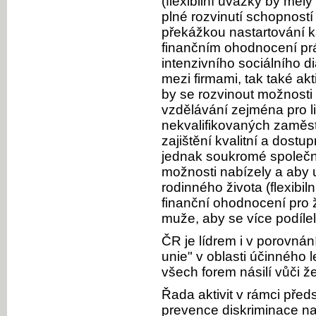
(flexibilní úvazky by měl
plné rozvinutí schopností
překážkou nastartování ka
finančním ohodnocení pr
intenzivního sociálního d
mezi firmami, tak také akti
by se rozvinout možnost
vzdělávání zejména pro l
nekvalifikovaných zaměst
zajištění kvalitní a dostu
jednak soukromé společn
možnosti nabízely a aby 
rodinného života (flexibi
finanční ohodnocení pro
muže, aby se více podíle
ČR je lídrem i v porovnán
unie" v oblasti účinného 
všech forem násilí vůči 
Řada aktivit v rámci před
prevence diskriminace n