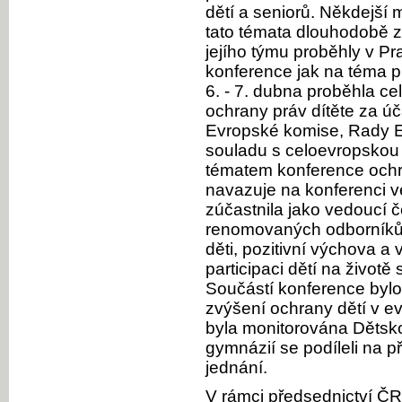
dětí a seniorů. Někdejší 
tato témata dlouhodobě za 
jejího týmu proběhly v Pr
konference jak na téma pr
6. - 7. dubna proběhla ce
ochrany práv dítěte za ú
Evropské komise, Rady EU
souladu s celoevropskou pr
tématem konference ochra
navazuje na konferenci v
zúčastnila jako vedoucí 
renomovaných odborníků 
děti, pozitivní výchova 
participaci dětí na životě
Součástí konference by
zvýšení ochrany dětí v e
byla monitorována Dětsko
gymnázií se podíleli na 
jednání.
V rámci předsednictví ČR