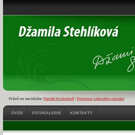
Právě se nacházíte:
Pamětí Krušnohoří
/
Prevence rizikového chování
ÚVOD
FOTOGALERIE
KONTAKTY