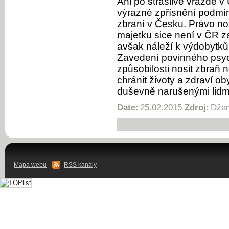
Ani po strašlivé vraždě 
výrazné zpřísnění podmín
zbraní v Česku. Právo nos
majetku sice není v ČR z
avšak náleží k výdobytků
Zavedení povinného psych
způsobilosti nosit zbraň
chránit životy a zdraví ob
duševně narušenými lidmi
Date:
25.02.2015
Zdroj:
Džam
Mapa webu
|
RSS kanály