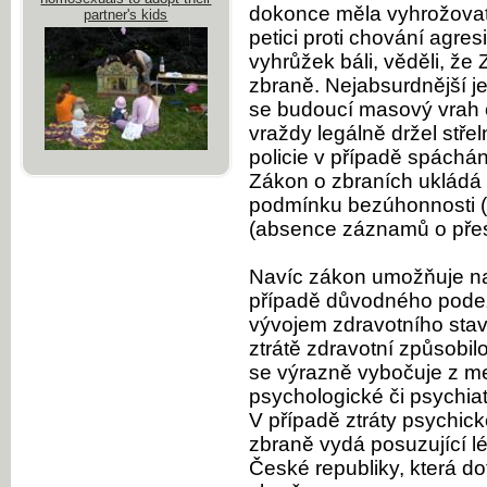
dokonce měla vyhrožovat
partner's kids
petici proti chování agr
vyhrůžek báli, věděli, že
zbraně. Nejabsurdnější je
se budoucí masový vrah 
vraždy legálně držel stře
policie v případě spáchán
Zákon o zbraních ukládá p
podmínku bezúhonnosti (čist
(absence záznamů o přest
Navíc zákon umožňuje na
případě důvodného podez
vývojem zdravotního stav
ztrátě zdravotní způsobil
se výrazně vybočuje z m
psychologické či psychiat
V případě ztráty psychick
zbraně vydá posuzující l
České republiky, která do