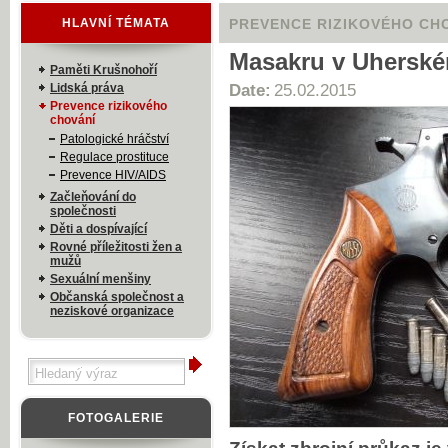
HLAVNÍ TÉMATA
PREVENCE RIZIKOVÉHO CH
Masakru v Uherské
Paměti Krušnohoří
Lidská práva
Date:
25.02.2015
Prevence rizikového
chování
Patologické hráčství
Regulace prostituce
Prevence HIV/AIDS
Začleňování do
společnosti
Děti a dospívající
Rovné příležitosti žen a
mužů
Sexuální menšiny
Občanská společnost a
neziskové organizace
FOTOGALERIE