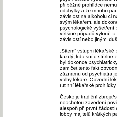
při běžné prohlídce nemu
odchylky a že mnoho paci
závislost na alkoholu či 
svým lékařem, ale dokonc
psychologické vyšetření p
většině případů vyloučilo 
závislostí nebo jinými d
„Sítem“ vstupní lékařské
každý, kdo sní o střelné 
byl dokonce psychiatrick
zamlčet tento fakt obvodní
záznamu od psychiatra j
volby lékaře. Obvodní lé
rutinní lékařské prohlídky
Česko je tradiční zbroja
neochotou zavedení povi
alespoň při první žádosti 
lobby majitelů krátkých pa