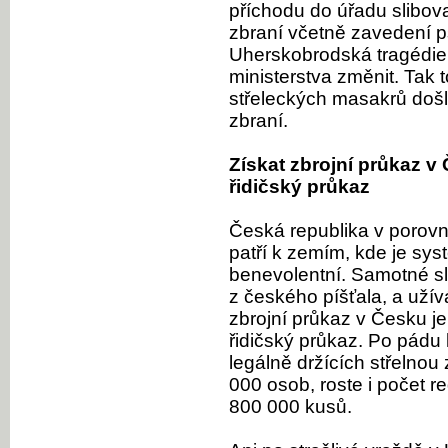
příchodu do úřadu slibov
zbraní včetně zavedení p
Uherskobrodská tragédie
ministerstva změnit. Tak t
střeleckých masakrů došl
zbraní.
Získat zbrojní průkaz v
řidičský průkaz
Česká republika v porovn
patří k zemím, kde je sys
benevolentní. Samotné sl
z českého píšťala, a užív
zbrojní průkaz v Česku j
řidičský průkaz. Po pádu
legálně držících střelnou
000 osob, roste i počet r
800 000 kusů.