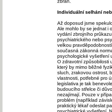
zbraň.
Individuální selhání n
Až doposud jsme spekulo
Ale mohlo by se jednat i
vydání zbrojního průkazu
psychiatrického nebo psy
velkou pravděpodobností 
současná zákonná norma 
psychologické vyšetření 
O zdravotní způsobilosti 
který by mimo běžné fyzik
sluch, zrakovou ostrost, 
vlastnosti, potřebné pro 
legislativa je tak benevol
budoucího střelce či dův
nezajímají. Pouze v příp
problém (například závis
praktický lékař odeslat p
psychiatrické vyšetření. 