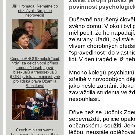
Získat zbrojní průkaz je
povinnost psychologické
Jiří Hromada: Nemáme co
přiznávat. Nic jsme
neprovedli!
Duševně narušený člověk z
svého domu. V okolí byl
měl pocit, že ho napadají,
ze strany úřadů, byl stál
vlivem chorobných předsta
"spravedlnost" do vlastn
lidi. V den tragédie již 
Cenu bePROUD neboli "buď
hrdý" za celoživotní přínos
komunitě leseb, gayů,
Mnoho kolegů psychiatrů j
bisexuálů a transsexuálů
(LGBT) získala exministryně
střelbě v novodobých ději
pro lidská práva Džamila
jako nešlo zabránit útoku
Stehlíková
zavraždila studenta ve žď
nesouhlasit.
Dříve než se útočník Zden
sebevraždě, policie opako
občanskému soužití. Je
Czech minister wants
léčbu, neustále obtěžova
homosexuals to adopt their