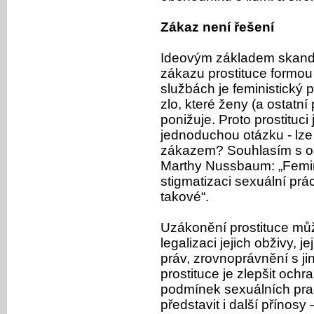
Zákaz není řešení
Ideovým základem skand
zákazu prostituce formou
službách je feministický p
zlo, které ženy (a ostatní 
ponižuje. Proto prostituc
jednoduchou otázku - lze 
zákazem? Souhlasím s od
Marthy Nussbaum: „Femini
stigmatizaci sexuální prác
takové“.
Uzákonění prostituce mů
legalizaci jejich obživy, j
práv, zrovnoprávnění s ji
prostituce je zlepšit och
podmínek sexuálních prac
představit i další přínosy