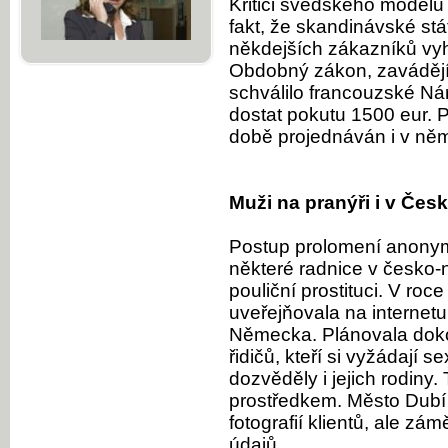
Kritici švédského modelu
fakt, že skandinávské stá
někdejších zákazníků vyh
Obdobný zákon, zavádějící
schválilo francouzské N
dostat pokutu 1500 eur.
době projednáván i v n
Muži na pranýři i v Čes
Postup prolomení anonymi
některé radnice v česko
pouliční prostituci. V ro
uveřejňovala na internetu
Německa. Plánovala doko
řidičů, kteří si vyžádají 
dozvěděly i jejich rodiny.
prostředkem. Město Dubí
fotografií klientů, ale z
údajů.