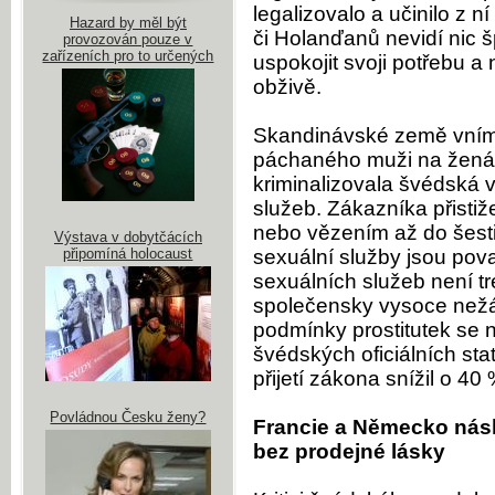
legalizovalo a učinilo z 
Hazard by měl být
či Holanďanů nevidí nic š
provozován pouze v
zařízeních pro to určených
uspokojit svoji potřebu a
obživě.
Skandinávské země vnímaj
páchaného muži na ženách
kriminalizovala švédská 
služeb. Zákazníka přistiž
nebo vězením až do šest
Výstava v dobytčácích
připomíná holocaust
sexuální služby jsou pov
sexuálních služeb není tr
společensky vysoce nežá
podmínky prostitutek se 
švédských oficiálních sta
přijetí zákona snížil o 4
Povládnou Česku ženy?
Francie a Německo násl
bez prodejné lásky