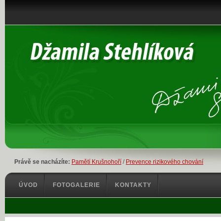
Právě se nacházíte:
Pamětí Krušnohoří
/
Prevence rizikového chování
ÚVOD
FOTOGALERIE
KONTAKTY