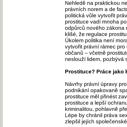
Nehledě na praktickou ne
právních norem a de facto
politická vůle vytvořit pr
prostituce vadí mnoha p
odpůrců nového zákona n
klišé, že regulace prostit
Úkolem politika není mora
vytvořit právní rámec pro
občanů – včetně prostitut
neslouží lidem, pozbývá 
Prostituce? Práce jako 
Návrhy právní úpravy pros
podnikání opakovaně spad
prostituce měl přinést za
prostituce a lepší ochran
kriminalitou, pohlavně p
Lépe by chránil práva sex
zlepšil jejích společensk