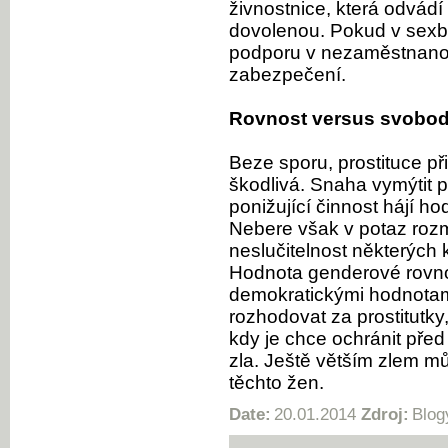
živnostnice, která odvád
dovolenou. Pokud v sexb
podporu v nezaměstnanos
zabezpečení.
Rovnost versus svobo
Beze sporu, prostituce př
škodlivá. Snaha vymýtit pr
ponižující činnost hájí ho
Nebere však v potaz rozm
neslučitelnost některých
Hodnota genderové rovnos
demokratickými hodnotam
rozhodovat za prostitutky, 
kdy je chce ochránit před
zla. Ještě větším zlem m
těchto žen.
Date:
20.01.2014
Zdroj:
Blog