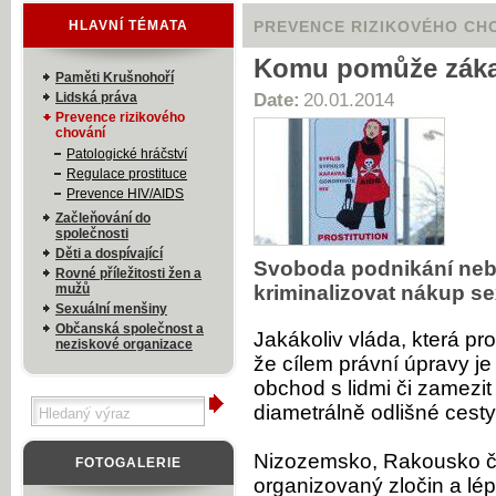
HLAVNÍ TÉMATA
PREVENCE RIZIKOVÉHO CH
Komu pomůže záka
Paměti Krušnohoří
Lidská práva
Date:
20.01.2014
Prevence rizikového
chování
Patologické hráčství
Regulace prostituce
Prevence HIV/AIDS
Začleňování do
společnosti
Děti a dospívající
Svoboda podnikání nebo
Rovné příležitosti žen a
mužů
kriminalizovat nákup s
Sexuální menšiny
Občanská společnost a
Jakákoliv vláda, která pro
neziskové organizace
že cílem právní úpravy je
obchod s lidmi či zamezit
diametrálně odlišné cesty
Nizozemsko, Rakousko či
FOTOGALERIE
organizovaný zločin a lép