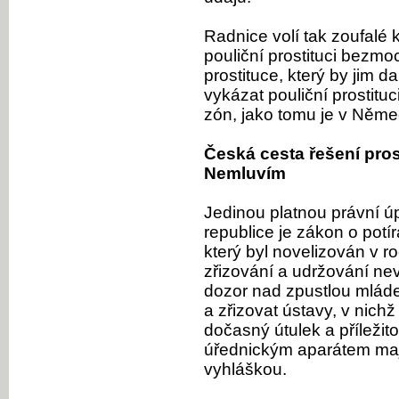
Radnice volí tak zoufalé 
pouliční prostituci bezmo
prostituce, který by jim 
vykázat pouliční prostituc
zón, jako tomu je v Něme
Česká cesta řešení pros
Nemluvím
Jedinou platnou právní úp
republice je zákon o potí
který byl novelizován v 
zřizování a udržování nev
dozor nad zpustlou mláde
a zřizovat ústavy, v nichž
dočasný útulek a příleži
úřednickým aparátem mají 
vyhláškou.