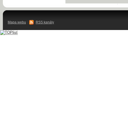
Mapa webu
|
RSS kanály