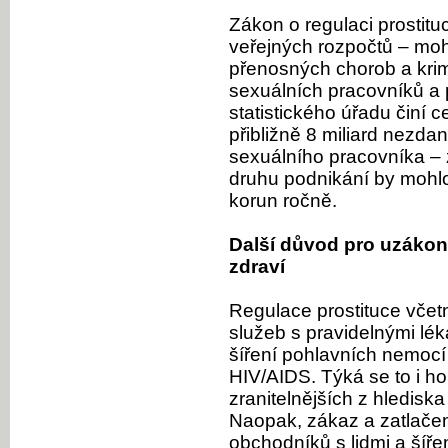
Zákon o regulaci prostituc
veřejných rozpočtů – moh
přenosných chorob a krimi
sexuálních pracovníků a
statistického úřadu činí 
přibližně 8 miliard nezda
sexuálního pracovníka – 
druhu podnikání by mohlo 
korun ročně.
Další důvod pro uzákon
zdraví
Regulace prostituce včet
služeb s pravidelnými lék
šíření pohlavních nemocí 
HIV/AIDS. Týká se to i h
zranitelnějších z hledis
Naopak, zákaz a zatlačení
obchodníků s lidmi a šíř