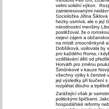
minulosti Petr Uhl, Džami
velmi solidní výkon.˙ Roz
zainteresovanými nedáv
Socioložka Jiřina Šiklov
hezky usmívá, ale o její č
národnostní menšiny Libe
postěžoval, že o romsko
nejeví zájem a občanskou
na místě zmocněnkyně ak
Dobšíková, usilovala by
pro každého Roma, i kdyb
vzdělávání dětí od předš
Horváth pro změnu pouk
Šimůnkové v kauze Nový
všechny výtky k čerstvé
její výsledky při loučení
rozplétat dlouho a trpělivě
Zarážející však je samotn
politickými špičkami. Ja
hospodářské reformy nebo