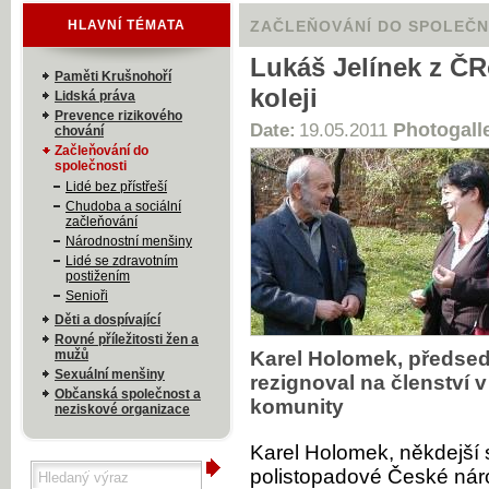
HLAVNÍ TÉMATA
ZAČLEŇOVÁNÍ DO SPOLEČN
Lukáš Jelínek z ČR
Paměti Krušnohoří
koleji
Lidská práva
Prevence rizikového
Photogall
Date:
19.05.2011
chování
Začleňování do
společnosti
Lidé bez přístřeší
Chudoba a sociální
začleňování
Národnostní menšiny
Lidé se zdravotním
postižením
Senioři
Děti a dospívající
Rovné příležitosti žen a
mužů
Karel Holomek, předse
Sexuální menšiny
rezignoval na členství 
Občanská společnost a
komunity
neziskové organizace
Karel Holomek, někdejší 
polistopadové České nár