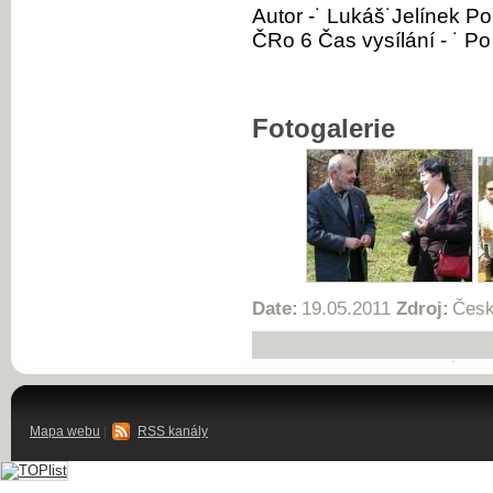
Autor -˙ Lukáš˙Jelínek Po
ČRo 6 Čas vysílání - ˙ Po
Fotogalerie
Date:
19.05.2011
Zdroj:
Česk
Mapa webu
|
RSS kanály