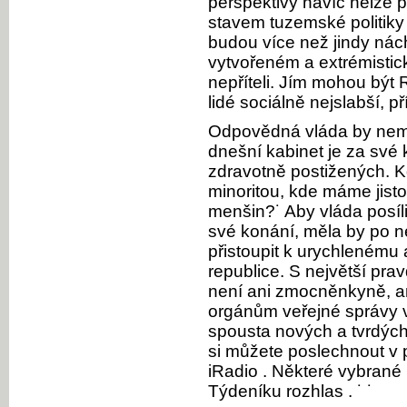
perspektivy navíc nelze p
stavem tuzemské politiky
budou více než jindy nách
vytvořeném a extrémist
nepříteli. Jím mohou být 
lidé sociálně nejslabší, 
Odpovědná vláda by nemě
dnešní kabinet je za své 
zdravotně postižených. 
minoritou, kde máme jisto
menšin?˙ Aby vláda posíl
své konání, měla by po n
přistoupit k urychlenému 
republice. S největší pra
není ani zmocněnkyně, 
orgánům veřejné správy v
spousta nových a tvrdých
si můžete poslechnout v 
iRadio . Některé vybrané
Týdeníku rozhlas . ˙ ˙