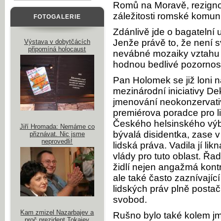
Romů na Moravě, rezignov
záležitosti romské komun
FOTOGALERIE
Zdánlivě jde o bagatelní 
Jenže právě to, že není 
Výstava v dobytčácích
připomíná holocaust
nevábné mozaiky vztahu vl
hodnou bedlivé pozornost
Pan Holomek se již loni 
mezinárodní iniciativy D
jmenování neokonzervat
premiérova poradce pro l
Českého helsinského vý
Jiří Hromada: Nemáme co
bývalá disidentka, zase v
přiznávat. Nic jsme
neprovedli!
lidská práva. Vadila jí l
vlády pro tuto oblast. Ř
židlí nejen angažmá kont
ale také často zaznívající
lidských práv plně postač
svobod.
Kam zmizel Nazarbajev a
Rušno bylo také kolem jm
proč prezident Tokajev