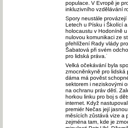
populace. V Evropě je p
inkluzivního vzdělávání 
Spory neustále provázej
Letech u Písku i Školící
holocaustu v Hodoníně u 
nulovou komunikaci ze st
přehlížení Rady vlády pro
Šabatová při svém odcho
pro lidská práva.˙
Velká očekávání byla sp
zmocněnkyně pro lidská 
dáma má pověst schopné 
sektorem i neziskovými o
na ochranu práv dětí. Zal
horkou linku pro boj s dě
internet. Když nastupova
premiér Nečas její jasnou 
měsících zůstává vize a
zejména tam, kde je zmo