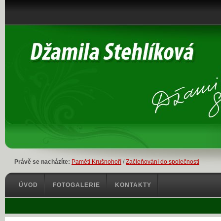
Právě se nacházíte:
Pamětí Krušnohoří
/
Začleňování do společnosti
ÚVOD
FOTOGALERIE
KONTAKTY