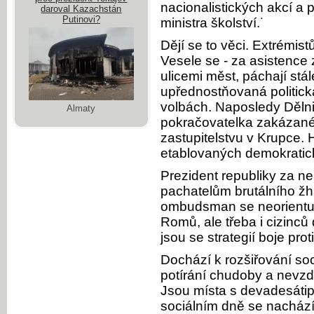
nacionalistických akcí a 
daroval Kazachstán
Putinovi?
ministra školství.˙
Dějí se to věci. Extrémis
Vesele se - za asistence z
ulicemi měst, páchají stále
upřednostňovaná politick
volbách. Naposledy Dělnic
Almaty
pokračovatelka zakázané
zastupitelstvu v Krupce.
etablovaných demokratick
Prezident republiky za n
pachatelům brutálního ž
ombudsman se neorientuj
Romů, ale třeba i cizinců
jsou se strategií boje pro
Dochází k rozšiřování soc
potírání chudoby a nevzd
Jsou místa s devadesáti
sociálním dně se nachází