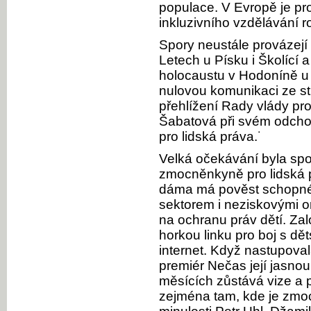
populace. V Evropě je p
inkluzivního vzdělávání 
Spory neustále provázej
Letech u Písku i Školící
holocaustu v Hodoníně u 
nulovou komunikaci ze st
přehlížení Rady vlády pro
Šabatová při svém odcho
pro lidská práva.˙
Velká očekávání byla sp
zmocněnkyně pro lidská 
dáma má pověst schopné 
sektorem i neziskovými o
na ochranu práv dětí. Zal
horkou linku pro boj s dě
internet. Když nastupova
premiér Nečas její jasnou 
měsících zůstává vize a
zejména tam, kde je zmo