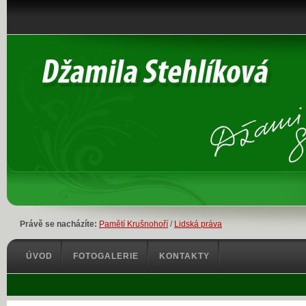
Právě se nacházíte:
Pamětí Krušnohoří
/
Lidská práva
ÚVOD
FOTOGALERIE
KONTAKTY