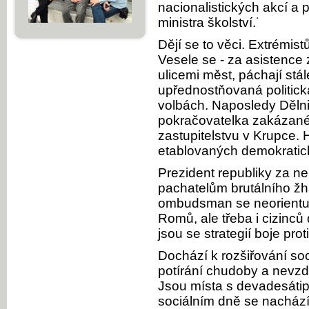
nacionalistických akcí a 
ministra školství.˙
Dějí se to věci. Extrémis
Vesele se - za asistence z
ulicemi měst, páchají stále
upřednostňovaná politick
volbách. Naposledy Dělnic
pokračovatelka zakázané
zastupitelstvu v Krupce.
etablovaných demokratick
Prezident republiky za n
pachatelům brutálního ž
ombudsman se neorientuj
Romů, ale třeba i cizinců
jsou se strategií boje pro
Dochází k rozšiřování soc
potírání chudoby a nevzd
Jsou místa s devadesáti
sociálním dně se nachází