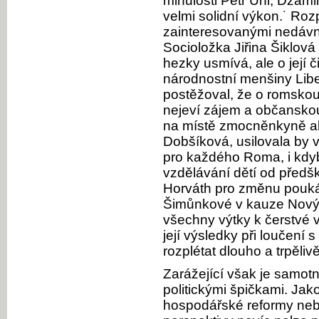
minulosti Petr Uhl, Džami
velmi solidní výkon.˙ Roz
zainteresovanými nedáv
Socioložka Jiřina Šiklov
hezky usmívá, ale o její č
národnostní menšiny Libe
postěžoval, že o romsko
nejeví zájem a občanskou
na místě zmocněnkyně ak
Dobšíková, usilovala by
pro každého Roma, i kdyb
vzdělávání dětí od předš
Horváth pro změnu pouk
Šimůnkové v kauze Nový
všechny výtky k čerstvé
její výsledky při loučení
rozplétat dlouho a trpělivě
Zarážející však je samotn
politickými špičkami. Ja
hospodářské reformy nebo