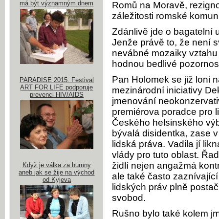
má být významným dnem
Romů na Moravě, rezignov
záležitosti romské komun
Zdánlivě jde o bagatelní 
Jenže právě to, že není 
nevábné mozaiky vztahu vl
hodnou bedlivé pozornost
Pan Holomek se již loni 
PARADISE 2015: Festival
ART FOR LIFE podporuje
mezinárodní iniciativy D
prevenci HIV/AIDS
jmenování neokonzervat
premiérova poradce pro l
Českého helsinského vý
bývalá disidentka, zase v
lidská práva. Vadila jí l
vlády pro tuto oblast. Ř
židlí nejen angažmá kont
Když je válka za humny
aneb jak se žije na východ
ale také často zaznívající
od Kyjeva
lidských práv plně postač
svobod.
Rušno bylo také kolem jm