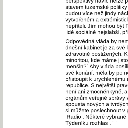
perspektivy navíc nelze p
stavem tuzemské politiky
budou více než jindy nách
vytvořeném a extrémist
nepříteli. Jím mohou být 
lidé sociálně nejslabší, 
Odpovědná vláda by nemě
dnešní kabinet je za své 
zdravotně postižených. 
minoritou, kde máme jisto
menšin?˙ Aby vláda posíl
své konání, měla by po n
přistoupit k urychlenému 
republice. S největší pra
není ani zmocněnkyně, 
orgánům veřejné správy v
spousta nových a tvrdých
si můžete poslechnout v 
iRadio . Některé vybrané
Týdeníku rozhlas . ˙ ˙