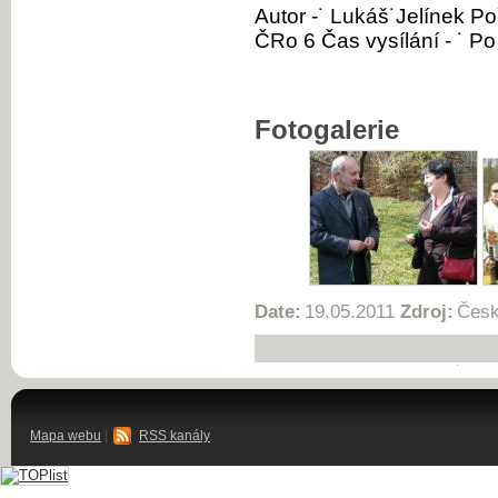
Autor -˙ Lukáš˙Jelínek Po
ČRo 6 Čas vysílání - ˙ Po
Fotogalerie
Date:
19.05.2011
Zdroj:
Česk
Mapa webu
|
RSS kanály