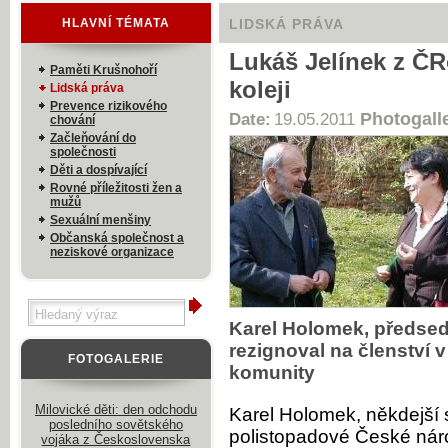
HLAVNÍ TÉMATA
LIDSKÁ PRÁVA
Lukáš Jelínek z ČR
Paměti Krušnohoří
koleji
Lidská práva
Prevence rizikového
Photogall
Date:
19.05.2011
chování
Začleňování do
společnosti
Děti a dospívající
Rovné příležitosti žen a
mužů
Sexuální menšiny
Občanská společnost a
neziskové organizace
Karel Holomek, předse
rezignoval na členství 
FOTOGALERIE
komunity
Milovické děti: den odchodu
Karel Holomek, někdejší 
posledního sovětského
polistopadové České nár
vojáka z Československa