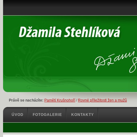
Právě se nacházíte:
Pamětí Krušnohoří
/
Rovné příležitosti žen a mužů
ÚVOD
FOTOGALERIE
KONTAKTY