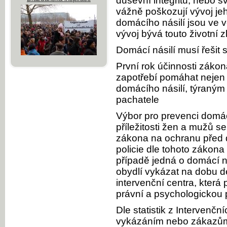
duševní integritu, nebo s
vážně poškozují vývoj je
domácího násilí jsou ve v
vývoj bývá touto životní
Domácí násilí musí řešit 
První rok účinnosti záko
zapotřebí pomáhat nejen
domácího násilí, týraným
pachatele
Výbor pro prevenci domác
příležitosti žen a mužů 
zákona na ochranu před 
policie dle tohoto zákona 
případě jedná o domácí n
obydlí vykázat na dobu de
intervenční centra, která
právní a psychologickou
Dle statistik z Intervenč
vykázáním nebo zákazům