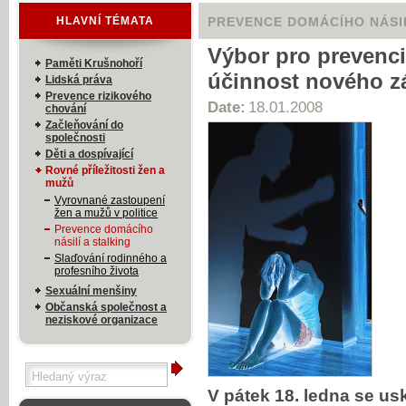
HLAVNÍ TÉMATA
PREVENCE DOMÁCÍHO NÁSIL
Výbor pro prevenci
Paměti Krušnohoří
účinnost nového z
Lidská práva
Prevence rizikového
Date:
18.01.2008
chování
Začleňování do
společnosti
Děti a dospívající
Rovné příležitosti žen a
mužů
Vyrovnané zastoupení
žen a mužů v politice
Prevence domácího
násilí a stalking
Slaďování rodinného a
profesního života
Sexuální menšiny
Občanská společnost a
neziskové organizace
V pátek 18. ledna se us