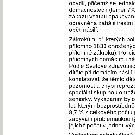
obydlí, přičemž se jedna
domácnostech (téměř 7%) u
zákazu vstupu opakovaně.
oprávněna zahájit trestní
oběti násilí.
Zákrokům, při kterých poli
přítomno 1833 ohroženýc
přítomné zákroku). Polic
přítomných domácímu nás
Podle Světové zdravotnic
dítěte při domácím násilí
konstatovat, že těmto dě
pozornost a chybí repreze
speciální skupinou ohrož
seniorky. Vykázáním byl
let, kterým bezprostředně 
8,7 % z celkového počtu 
zabývat i problematikou 
jejichž počet v jednotlivý