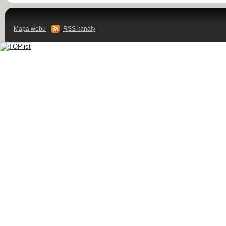
Mapa webu
|
RSS kanály