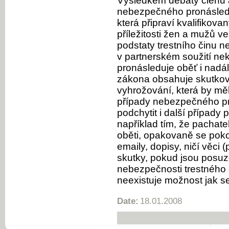
Výsledkem debaty členů 
nebezpečného pronásledov
která připraví kvalifikov
příležitosti žen a mužů 
podstaty trestního činu 
v partnerském soužití ne
pronásleduje oběť i nadá
zákona obsahuje skutko
vyhrožování, která by měl
případy nebezpečného pr
podchytit i další případy 
například tím, že pachate
oběti, opakovaně se poko
emaily, dopisy, ničí věci
skutky, pokud jsou posuz
nebezpečnosti trestného 
neexistuje možnost jak s
Date:
18.01.2008