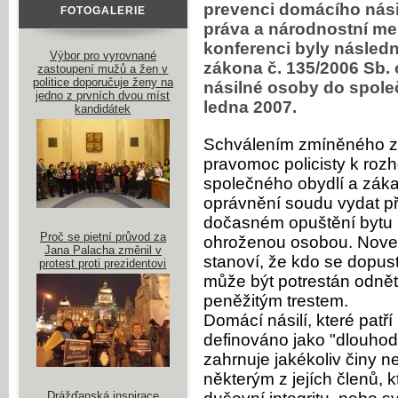
prevenci domácího násil
FOTOGALERIE
práva a národnostní me
konferenci byly násled
Výbor pro vyrovnané
zákona č. 135/2006 Sb.
zastoupení mužů a žen v
politice doporučuje ženy na
násilné osoby do společ
jedno z prvních dvou míst
ledna 2007.
kandidátek
Schválením zmíněného zá
pravomoc policisty k rozh
společného obydlí a záka
oprávnění soudu vydat př
dočasném opuštění bytu n
Proč se pietní průvod za
ohroženou osobou. Novela
Jana Palacha změnil v
stanoví, že kdo se dopus
protest proti prezidentovi
může být potrestán odně
peněžitým trestem.
Domácí násilí, které patří
definováno jako "dlouhod
zahrnuje jakékoliv činy 
některým z jejích členů, 
Drážďanská inspirace