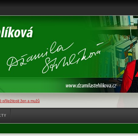
 příležitosti žen a mužů
KTY