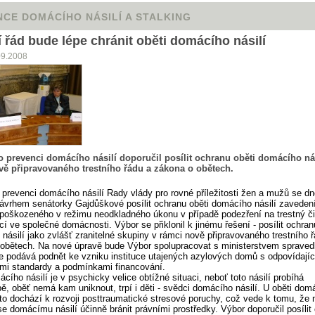
CE DOMÁCÍHO NÁSILÍ A STALKING
í řád bude lépe chránit oběti domácího násilí
09.2008
o prevenci domácího násilí doporučil posílit ochranu oběti domácího nás
vě připravovaného trestního řádu a zákona o obětech.
 prevenci domácího násilí Rady vlády pro rovné příležitosti žen a mužů se d
ávrhem senátorky Gajdůškové posílit ochranu oběti domácího násilí zavede
poškozeného v režimu neodkladného úkonu v případě podezření na trestný či
ící ve společné domácnosti. Výbor se přiklonil k jinému řešení - posílit ochran
násilí jako zvlášť zranitelné skupiny v rámci nově připravovaného trestního 
obětech. Na nové úpravě bude Výbor spolupracovat s ministerstvem spravedl
e podává podnět ke vzniku instituce utajených azylových domů s odpovídajíc
mi standardy a podmínkami financování.
cího násilí je v psychicky velice obtížné situaci, neboť toto násilí probíhá
ě, oběť nemá kam uniknout, trpí i děti - svědci domácího násilí. U oběti dom
sto dochází k rozvoji posttraumatické stresové poruchy, což vede k tomu, že 
e domácímu násilí účinně bránit právními prostředky. Výbor doporučil posílit