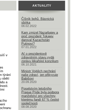
AKTUALITY
Číšník bohů. Básnická
sbírka
06.02.2022
Kam zmizel Nazarbajev a
proč prezident Tokajev
daroval Kazachstán
Putinovi?
07.01.2022
Ať o prezidentově
ilí v
zdravotním stavu vydá
zprávu lékařské konzilium
06.10.2021
nes
ním
Ministr Vojtěch nechrání
n týrání
naše zdraví, jen přikyvuje
u obětí
Babišovi
řádu a
20.09.2020
nosti.
Poselstvím letošního
ími
Prague Pride byla podpora
manželství pro všechny,
kterému fandí 67 % české
ácího
společnosti
není
08.08.2020
 ochranu