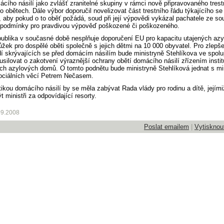
ácího násilí jako zvlášť zranitelné skupiny v rámci nově připravovaného trest
o obětech. Dále výbor doporučil novelizovat část trestního řádu týkajícího s
k, aby pokud o to oběť požádá, soud při její výpovědi vykázal pachatele ze so
l podmínky pro pravdivou výpověď poškozené či poškozeného.
ublika v současné době nesplňuje doporučení EU pro kapacitu utajených az
ůžek pro dospělé oběti společně s jejich dětmi na 10 000 obyvatel. Pro zlepš
idí skrývajících se před domácím násilím bude ministryně Stehlíkova ve spolu
silovat o zakotvení výraznější ochrany obětí domácího násilí zřízením instit
ch azylových domů. O tomto podnětu bude ministryně Stehlíková jednat s mi
ociálních věcí Petrem Nečasem.
ikou domácího násilí by se měla zabývat Rada vlády pro rodinu a dítě, jejími
t ministři za odpovídající resorty.
09.2008
Poslat emailem
|
Vytisknou