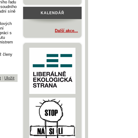
ního řadu
e soudního
udní síně
KALENDÁŘ
ylových
ení
Další akce...
práci s
utu
nistrem
ž členy
t
|
Uložit