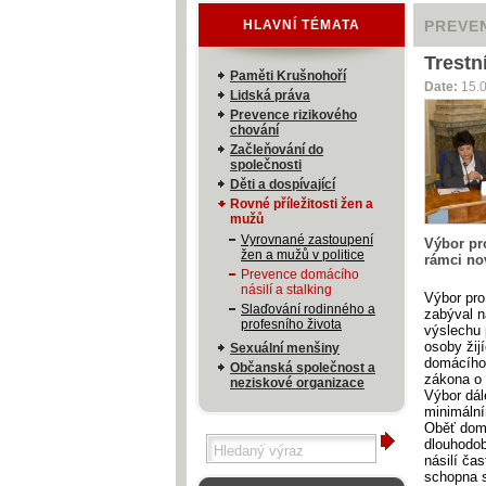
HLAVNÍ TÉMATA
PREVEN
Trestn
Paměti Krušnohoří
Date:
15.
Lidská práva
Prevence rizikového
chování
Začleňování do
společnosti
Děti a dospívající
Rovné příležitosti žen a
mužů
Vyrovnané zastoupení
Výbor pr
žen a mužů v politice
rámci no
Prevence domácího
násilí a stalking
Výbor pro
Slaďování rodinného a
zabýval n
profesního života
výslechu 
osoby žij
Sexuální menšiny
domácího 
Občanská společnost a
zákona o 
neziskové organizace
Výbor dál
minimální
Oběť domá
dlouhodob
násilí ča
schopna s