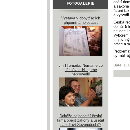
obětí dom
FOTOGALERIE
a zákona 
řízení ta
a vytvoři
Výstava v dobytčácích
Česká rep
připomíná holocaust
domů: 5 l
situace l
Výborem u
utajovaný
práce a s
Problemat
by měli bý
Jiří Hromada: Nemáme co
Date:
15.
přiznávat. Nic jsme
neprovedli!
Dokáže nejbohatší česká
firma obejít zákony a ušetřit
na zdraví Severočechů?