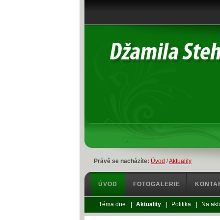
Právě se nacházíte:
Úvod
/
Aktuality
ÚVOD
FOTOGALERIE
KONTA
Téma dne
|
Aktuality
|
Politika
|
Na akt