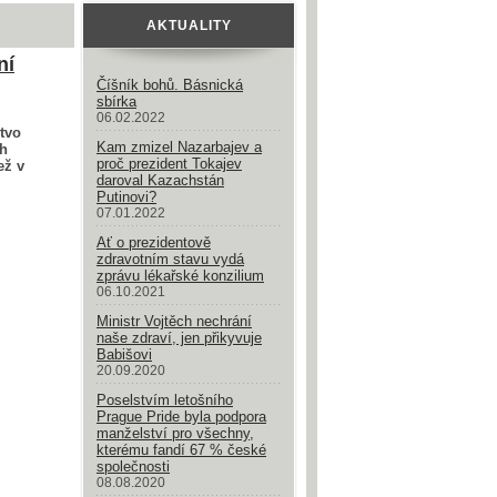
AKTUALITY
ní
Číšník bohů. Básnická
sbírka
06.02.2022
tvo
Kam zmizel Nazarbajev a
ch
proč prezident Tokajev
ež v
daroval Kazachstán
Putinovi?
07.01.2022
Ať o prezidentově
zdravotním stavu vydá
zprávu lékařské konzilium
06.10.2021
Ministr Vojtěch nechrání
naše zdraví, jen přikyvuje
Babišovi
20.09.2020
Poselstvím letošního
Prague Pride byla podpora
manželství pro všechny,
kterému fandí 67 % české
společnosti
08.08.2020