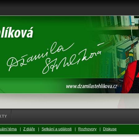
KTY
uální téma
|
Z diáře
|
Setkání a události
|
Rozhovory
|
Diskuse