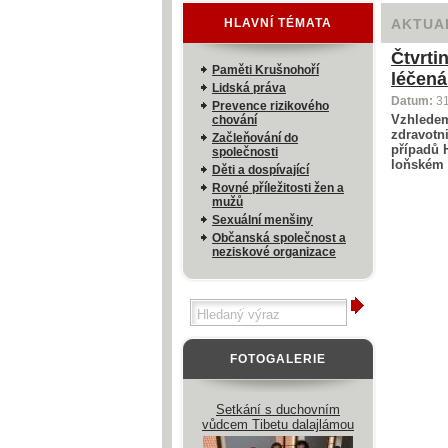
HLAVNÍ TÉMATA
AKTUA
Čtvrti
Paměti Krušnohoří
léčená
Lidská práva
Datum:
3
Prevence rizikového
Vzhledem
chování
zdravotn
Začleňování do
případů H
společnosti
loňském 
Děti a dospívající
Rovné příležitosti žen a
mužů
Sexuální menšiny
Občanská společnost a
neziskové organizace
FOTOGALERIE
Setkání s duchovním
vůdcem Tibetu dalajlámou