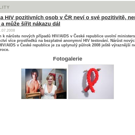
LITY
na HIV pozitivních osob v ČR neví o své pozitivitě, ne
 a může šířit nákazu dál
1.07.2008
 k nárůstu nových případů HIV/AIDS v České republice uvolní ministers
ictví více prostředků na bezplatné anonymní HIV testování. Nárůst nový
IV/AIDS v České republice je za uplynulý půlrok 2008 ještě výraznější n
roce.
Fotogalerie