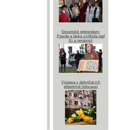
Slovenské referendum:
Pravda a láska zvítězila nad
lží a nenávistí
Výstava v dobytčácích
připomíná holocaust