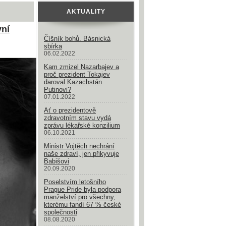
AKTUALITY
vní
Číšník bohů. Básnická
sbírka
06.02.2022
Kam zmizel Nazarbajev a
proč prezident Tokajev
daroval Kazachstán
Putinovi?
07.01.2022
Ať o prezidentově
zdravotním stavu vydá
zprávu lékařské konzilium
06.10.2021
Ministr Vojtěch nechrání
naše zdraví, jen přikyvuje
Babišovi
20.09.2020
Poselstvím letošního
Prague Pride byla podpora
manželství pro všechny,
kterému fandí 67 % české
společnosti
08.08.2020