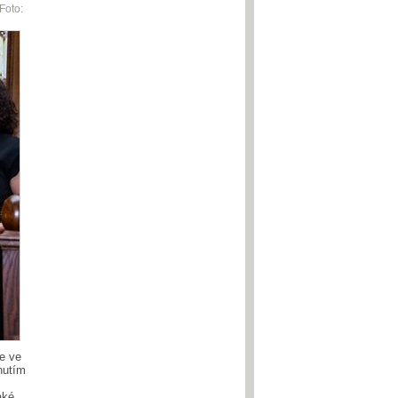
Foto:
e ve
nutím
aké