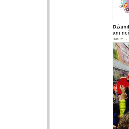
Džamil
ani ne
Datum:
2