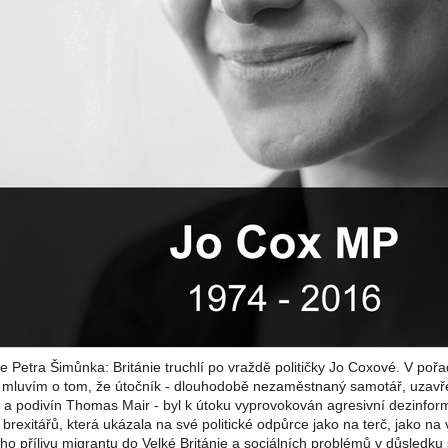
e Petra Šimůnka: Británie truchlí po vraždě političky Jo Coxové. V poř
mluvím o tom, že útočník - dlouhodobě nezaměstnaný samotář, uzavř
 a podivín Thomas Mair - byl k útoku vyprovokován agresivní dezinfor
 brexitářů, která ukázala na své politické odpůrce jako na terč, jako na 
ho přílivu migrantu do Velké Británie a sociálních problémů v důsledku 