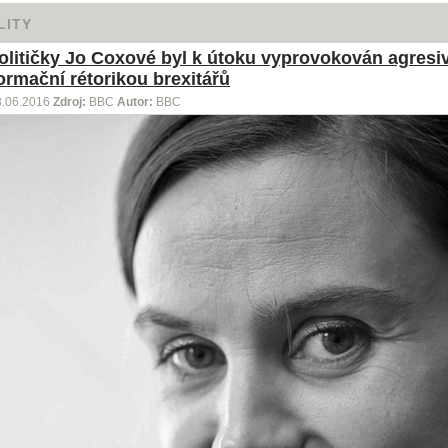
LITY
olitičky Jo Coxové byl k útoku vyprovokován agresi
ormační rétorikou brexitářů
8.06.2016
Zdroj:
BBC
Autor:
BBC