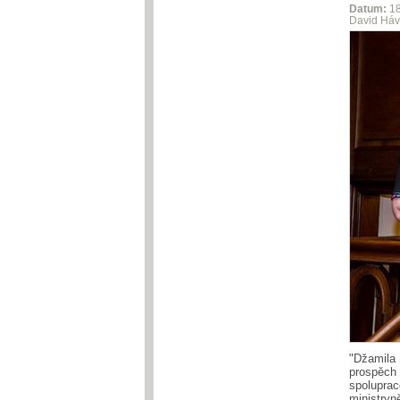
Datum:
1
David Háv
"Džamila 
prospěch 
spoluprac
ministryn