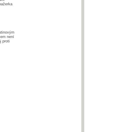
nažerka
utinovým
lem není
j proti