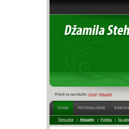
Právě se nacházíte:
Úvod
/
Aktuality
ÚVOD
FOTOGALERIE
KONTA
Téma dne
|
Aktuality
|
Politika
|
Na akt