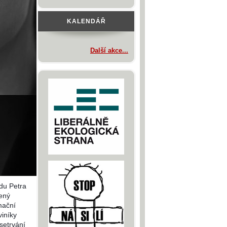
KALENDÁŘ
Další akce...
adu Petra
ený
mační
viníky
setrvání