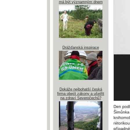
má být významným dnem
Drážďanská inspirace
Dokáže nejbohatší česká
firma obejít zákony a ušetřit
na zdraví Severočechů?
Den podl
Šimůnka 
knihomol
rétorikou
případné