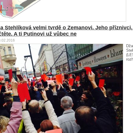
a Stehlíková velmi tvrdě o Zemanovi. Jeho příznivci, 
čtěte. A ti Putinovi už vůbec ne
3.02.2016
Dža
Ste
(LE
roz