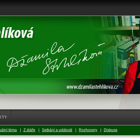
KTY
uální téma
|
Z diáře
|
Setkání a události
|
Rozhovory
|
Diskuse