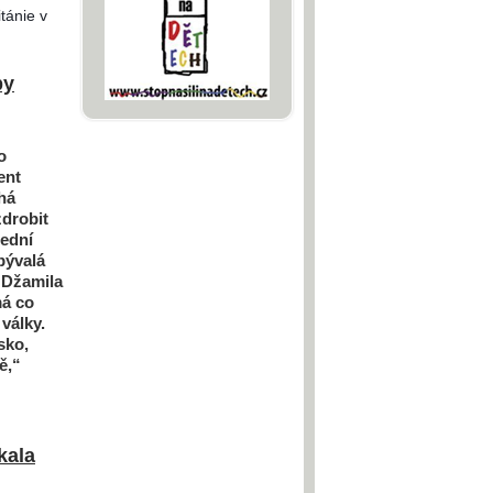
itánie v
by
o
ent
há
zdrobit
řední
bývalá
 Džamila
má co
války.
sko,
ě,“
kala