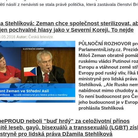
tí násilí z nenávisti se stala právě politička, která zastávala členství Br
a Stehlíková: Zeman chce společnost sterilizovat, a
 jen pochvalné hlasy jako v Severní Koreji. To nejde
3.05.2016
Autor:
Česká televize
PŮLNOČNÍ ROZHOVOR
pr
ParlamentníListy.cz.
Prezid
Miloš Zeman obratně pomá
ruskému vládci Putinovi ro
Evropu a vtáhnout země st
Evropy pod ruský vliv, říká 
ministryně pro lidská práva
Stehlíková. „Ale Rusko ne
nabídnout mimo chudoby a 
To není budoucnost pro Če
jeho budoucnost je v Evrop
prohlásila Stehlíková
ePROUD neboli "buď hrdý" za celoživotní přínos
tě leseb, gayů, bisexuálů a transsexuálů (LGBT) zís
stryně pro lidská práva Džamila Stehlíková