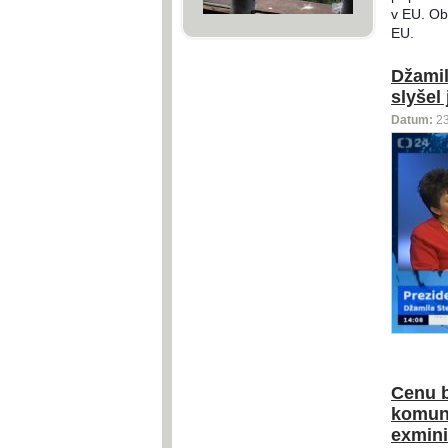
v EU. Obě
EU.
Džamil
slyšel
Datum:
2
Cenu b
komuni
exmini