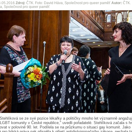
8.05.2016
Zdroj:
ČTK. Foto: David Háva, Společnost pro queer paměť
Autor:
ČTK. 
a, Společnost pro queer paměť
Stehlíková se ze své pozice lékařky a političky mnoho let významně angažuj
LGBT komunity v České republice," uvedli pořadatelé. Stehlíková začala s h
ovat v polovině 90. let. Podílela se na průzkumu o situaci gay komunit. Jako
ě pro lidská práva pak přispěla k přijetí antidiskriminačního zákona, nechala t