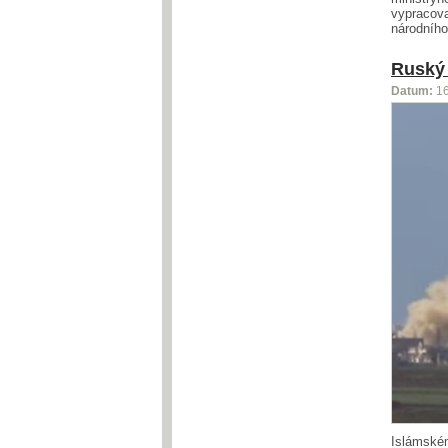
vypracova
národního
Ruský 
Datum:
1
Islámském