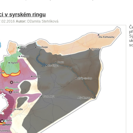
i v syrském ringu
7.02.2016
Autor:
Džamila Stehlíková
Č
př
Sý
uk
s