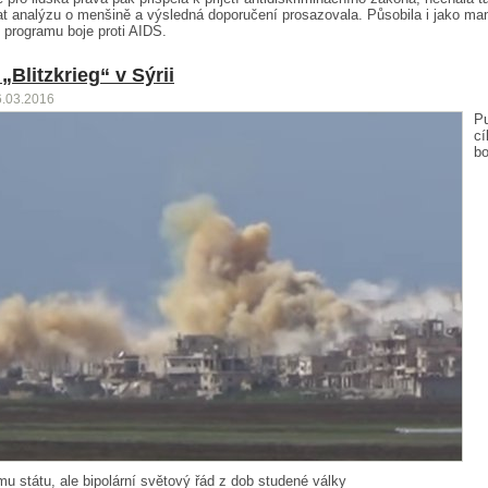
t analýzu o menšině a výsledná doporučení prosazovala. Působila i jako ma
 programu boje proti AIDS.
„Blitzkrieg“ v Sýrii
6.03.2016
P
cí
bo
u státu, ale bipolární světový řád z dob studené války