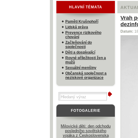
HLAVNÍ TÉMATA
AKTUA
Vrah p
Paměti Krušnohoří
dezinf
Lidská práva
Datum:
1
Prevence rizikového
chování
Začleňování do
společnosti
Děti a dospívající
Rovné příležitosti žen a
mužů
Sexuální menšiny
Občanská společnost a
neziskové organizace
FOTOGALERIE
Milovické děti: den odchodu
posledního sovětského
vojáka z Československa