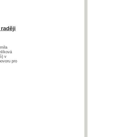
raději
mila
hlíková
S) v
hovoru pro