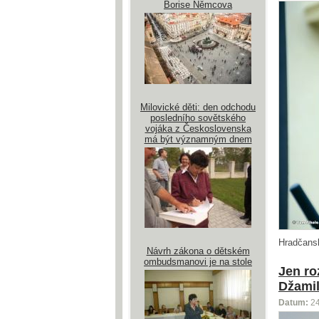
Borise Němcova
Milovické děti: den odchodu
posledního sovětského
vojáka z Československa
má být významným dnem
Hradčans
Návrh zákona o dětském
ombudsmanovi je na stole
Jen ro
Džamil
Datum:
2