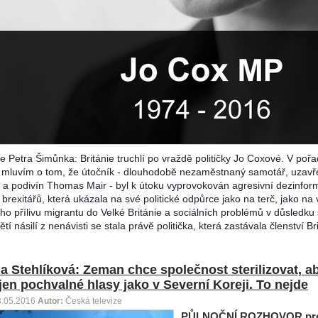
e Petra Šimůnka: Británie truchlí po vraždě političky Jo Coxové. V poř
mluvím o tom, že útočník - dlouhodobě nezaměstnaný samotář, uzavř
 a podivín Thomas Mair - byl k útoku vyprovokován agresivní dezinfor
 brexitářů, která ukázala na své politické odpůrce jako na terč, jako na 
ho přílivu migrantu do Velké Británie a sociálních problémů v důsledku 
tí násilí z nenávisti se stala právě politička, která zastávala členství Br
a Stehlíková: Zeman chce společnost sterilizovat, a
 jen pochvalné hlasy jako v Severní Koreji. To nejde
3.05.2016
Autor:
Česká televize
PŮLNOČNÍ ROZHOVOR
pr