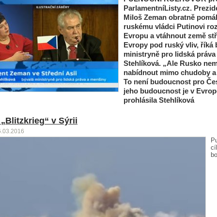
ParlamentníListy.cz.
Prezid
Miloš Zeman obratně pomá
ruskému vládci Putinovi ro
Evropu a vtáhnout země st
Evropy pod ruský vliv, říká 
ministryně pro lidská práva
Stehlíková. „Ale Rusko ne
nabídnout mimo chudoby a 
To není budoucnost pro Če
jeho budoucnost je v Evrop
prohlásila Stehlíková
„Blitzkrieg“ v Sýrii
6.03.2016
P
cí
bo