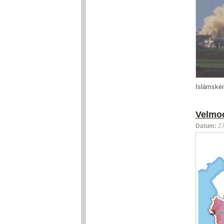
Islámském
Velmoc
Datum:
2