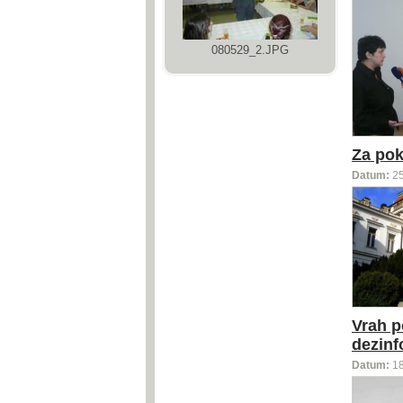
080529_2.JPG
Za pok
Datum:
2
Vrah p
dezinf
Datum:
1