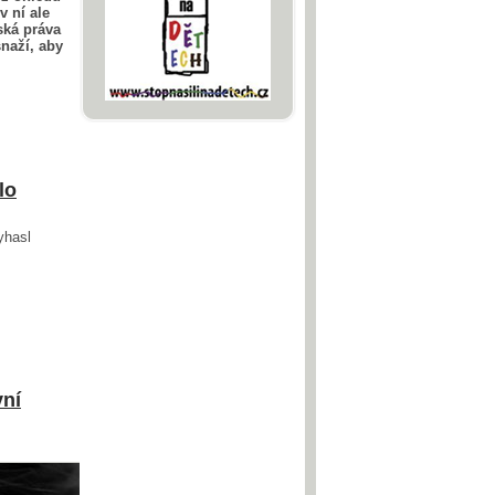
v ní ale
ská práva
snaží, aby
lo
yhasl
vní