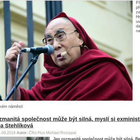
P
p
ze
Hr
uv
da
n
kém náměstí
zmanitá společnost může být silná, myslí si exminis
a Stehlíková
4.09.2016
Autor:
ČRo Plus Michael Rozsypal
Jen rozmanitá společnost může být silná. B