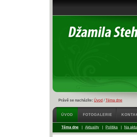
Právě se nacházíte:
Úvod
/
Téma dne
ÚVOD
FOTOGALERIE
KONTA
Téma dne
|
Aktuality
|
Politika
|
Na aktu