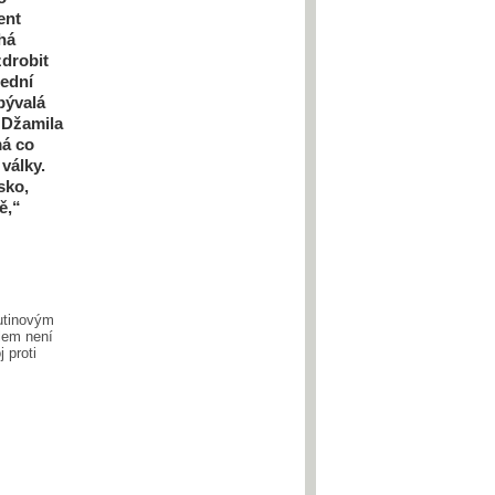
ent
há
zdrobit
řední
bývalá
 Džamila
má co
války.
sko,
ě,“
utinovým
lem není
j proti