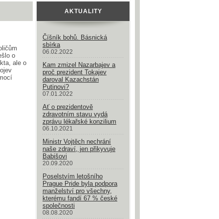
AKTUALITY
Číšník bohů. Básnická
sbírka
oličům
06.02.2022
ešlo o
kta, ale o
Kam zmizel Nazarbajev a
rojev
proč prezident Tokajev
mocí
daroval Kazachstán
Putinovi?
07.01.2022
Ať o prezidentově
zdravotním stavu vydá
zprávu lékařské konzilium
06.10.2021
Ministr Vojtěch nechrání
naše zdraví, jen přikyvuje
Babišovi
20.09.2020
Poselstvím letošního
Prague Pride byla podpora
manželství pro všechny,
kterému fandí 67 % české
společnosti
08.08.2020