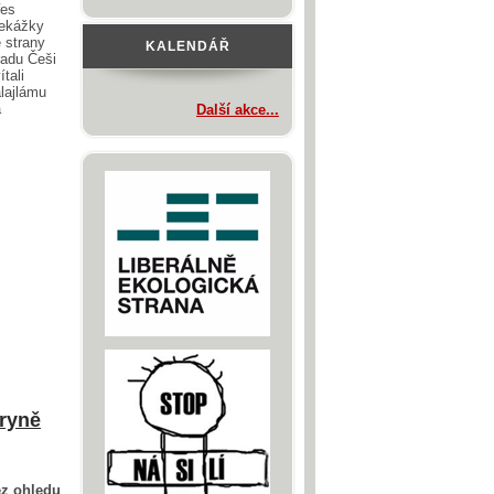
řes
řekážky
 strany
KALENDÁŘ
adu Češi
ítali
lajlámu
a
Další akce...
tryně
ez ohledu