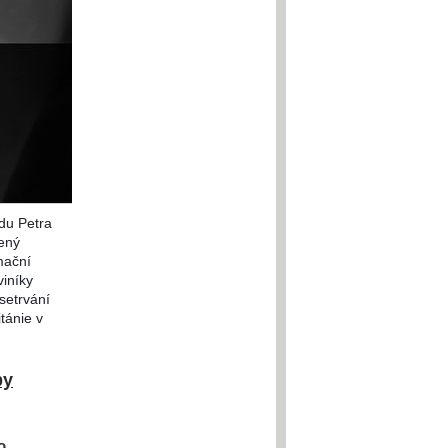
adu Petra
ený
mační
viníky
setrvání
itánie v
by
o