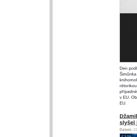
Den podl
Šimůnka 
knihomol
rétorikou
případné
v EU. Obě
EU.
Džamil
slyšel
Datum:
2