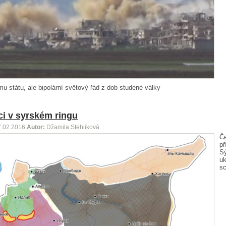
u státu, ale bipolární světový řád z dob studené války
i v syrském ringu
7.02.2016
Autor:
Džamila Stehlíková
Č
př
Sý
uk
s