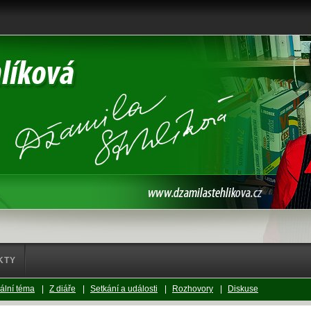
KTY
ální téma
|
Z diáře
|
Setkání a události
|
Rozhovory
|
Diskuse