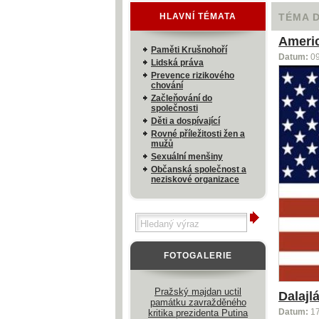
HLAVNÍ TÉMATA
TÉMA 
Americ
Paměti Krušnohoří
Datum:
0
Lidská práva
Prevence rizikového
chování
Začleňování do
společnosti
Děti a dospívající
Rovné příležitosti žen a
mužů
Sexuální menšiny
Občanská společnost a
neziskové organizace
FOTOGALERIE
Pražský majdan uctil
Dalajl
památku zavražděného
kritika prezidenta Putina
Datum:
1