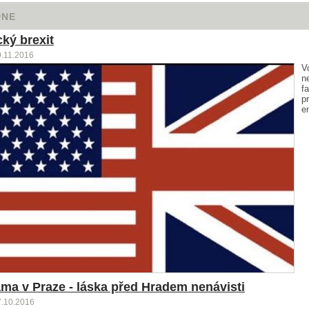
DNE
ký brexit
9.11.2016
V
n
fa
p
e
áma v Praze - láska před Hradem nenávisti
7.10.2016