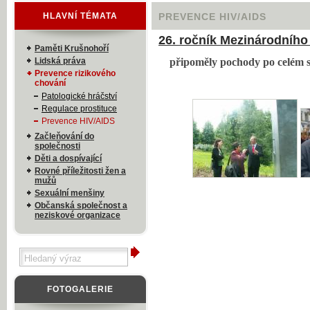
HLAVNÍ TÉMATA
PREVENCE HIV/AIDS
26. ročník Mezinárodního
Paměti Krušnohoří
Lidská práva
připoměly pochody po celém 
Prevence rizikového
chování
Patologické hráčství
Regulace prostituce
Prevence HIV/AIDS
Začleňování do
společnosti
Děti a dospívající
Rovné příležitosti žen a
mužů
Sexuální menšiny
Občanská společnost a
neziskové organizace
FOTOGALERIE