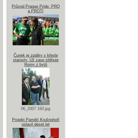
Průvod Prague Pride: PRO
a PROTI
Čunek je zpátky v křesle
starosty. Už zase stěhuje
Romy z bytů
06_2007 160.jpg
Projekt Pamětí Krušnohoří
oslavil deset let