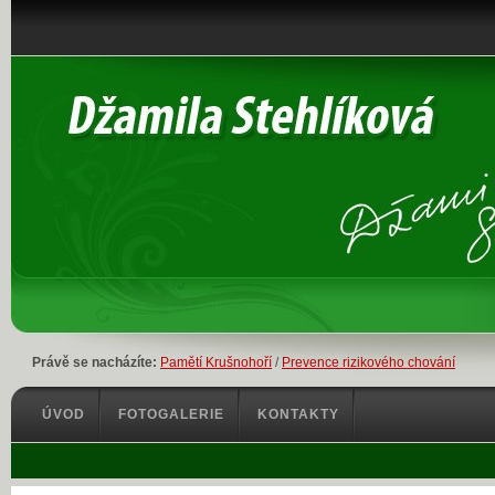
Právě se nacházíte:
Pamětí Krušnohoří
/
Prevence rizikového chování
ÚVOD
FOTOGALERIE
KONTAKTY