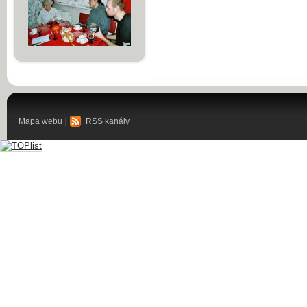
Mapa webu
|
RSS kanály