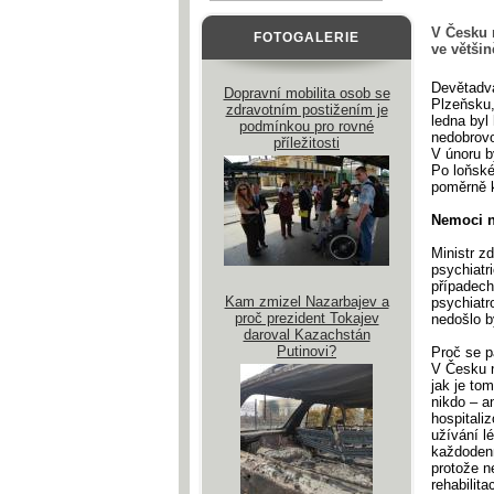
V Česku 
FOTOGALERIE
ve větši
Devětadva
Dopravní mobilita osob se
Plzeňsku,
zdravotním postižením je
ledna byl
podmínkou pro rovné
nedobrovo
příležitosti
V únoru b
Po loňské
poměrně k
Nemoci 
Ministr z
psychiatr
případech
Kam zmizel Nazarbajev a
psychiatr
proč prezident Tokajev
nedošlo b
daroval Kazachstán
Putinovi?
Proč se p
V Česku n
jak je to
nikdo – a
hospitaliz
užívání l
každodenn
protože n
rehabilita