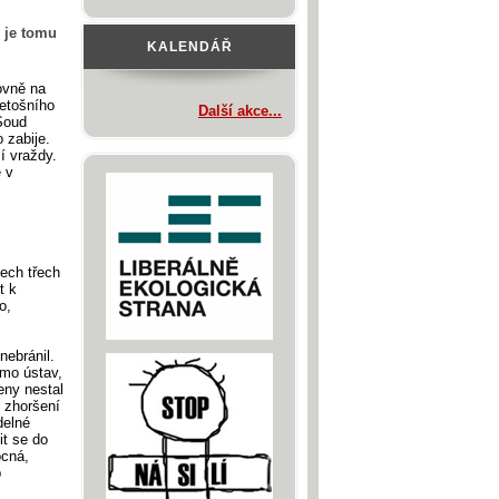
 je tomu
KALENDÁŘ
ovně na
letošního
Další akce...
Soud
 zabije.
í vraždy.
 v
ech třech
t k
o,
nebránil.
imo ústav,
eny nestal
ě zhoršení
delné
it se do
ocná,
p