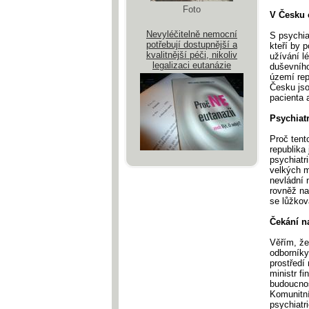
Foto
V Česku 
Nevyléčitelně nemocní
S psychia
potřebují dostupnější a
kteří by 
kvalitnější péči, nikoliv
užívání l
legalizaci eutanázie
duševního
území rep
Česku jso
pacienta 
Psychiatr
Proč tent
republika
psychiatri
velkých m
nevládní 
rovněž na
se lůžkov
Čekání n
Věřím, že
odborníky
prostředí
ministr f
budoucnos
Komunitní
psychiatr