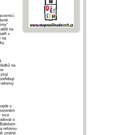
acovníci,
rávné
týmy“
alitě na
atři v
ě na
ky.
á
tředků na
ve
ytují
potřebují
 reformy
sejde s
řirozeném
 sice
hodovat o
a Babišem.
na reformu
li změnit