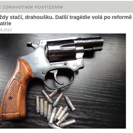
E ZDRAVOTNÍM POSTIŽENÍM
aždy stačí, drahoušku. Další tragédie volá po reformě
atrie
08.2015