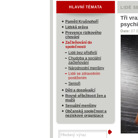
HLAVNÍ TÉMATA
LIDÉ S
Tři vr
Paměti Krušnohoří
psychi
Lidská práva
Date:
07.
Prevence rizikového
chování
Začleňování do
společnosti
Lidé bez přístřeší
Chudoba a sociální
začleňování
Národnostní menšiny
Lidé se zdravotním
postižením
Senioři
Děti a dospívající
Rovné příležitosti žen a
mužů
Sexuální menšiny
Občanská společnost a
neziskové organizace