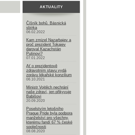
AKTUALITY
Číšník bohů. Básnická
sbírka
06.02.2022
Kam zmizel Nazarbajev a
proč prezident Tokajev
daroval Kazachstán
Putinovi?
07.01.2022
Ať o prezidentově
zdravotním stavu vydá
zprávu lékařské konzilium
06.10.2021
Ministr Vojtěch nechrání
naše zdraví, jen přikyvuje
Babišovi
20.09.2020
Poselstvím letošního
Prague Pride byla podpora
manželství pro všechny,
kterému fandí 67 % české
společnosti
08.08.2020