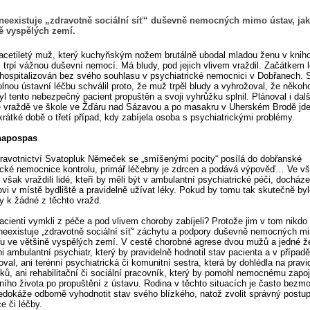
neexistuje „zdravotně sociální síť“ duševně nemocných mimo ústav, jak
ně vyspělých zemí.
cetiletý muž, který kuchyňským nožem brutálně ubodal mladou ženu v knih
 trpí vážnou duševní nemocí. Má bludy, pod jejich vlivem vraždil. Začátkem 
 hospitalizován bez svého souhlasu v psychiatrické nemocnici v Dobřanech. 
lnou ústavní léčbu schválil proto, že muž trpěl bludy a vyhrožoval, že někoho
yl tento nebezpečný pacient propuštěn a svoji vyhrůžku splnil. Plánoval i dalš
 vraždě ve škole ve Žďáru nad Sázavou a po masakru v Uherském Brodě jde
rátké době o třetí případ, kdy zabíjela osoba s psychiatrickými problémy.
napospas
dravotnictví Svatopluk Němeček se „smíšenými pocity“ posílá do dobřanské
ické nemocnice kontrolu, primář léčebny je zdrcen a podává výpověď… Ve vš
 však vraždili lidé, kteří by měli být v ambulantní psychiatrické péči, docháze
ovi v místě bydliště a pravidelně užívat léky. Pokud by tomu tak skutečně byl
y k žádné z těchto vražd.
acienti vymkli z péče a pod vlivem choroby zabíjeli? Protože jim v tom nikdo 
eexistuje „zdravotně sociální síť“ záchytu a podpory duševně nemocných m
mu ve většině vyspělých zemí. V cestě chorobné agrese dvou mužů a jedné ž
ni ambulantní psychiatr, který by pravidelně hodnotil stav pacienta a v případ
oval, ani terénní psychiatrická či komunitní sestra, která by dohlédla na pravi
éků, ani rehabilitační či sociální pracovník, který by pomohl nemocnému zapoj
ího života po propuštění z ústavu. Rodina v těchto situacích je často bezm
edokáže odborně vyhodnotit stav svého blízkého, natož zvolit správný postu
ce či léčby.