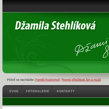
Právě se nacházíte:
Pamětí Krušnohoří
/
Rovné příležitosti žen a mužů
ÚVOD
FOTOGALERIE
KONTAKTY