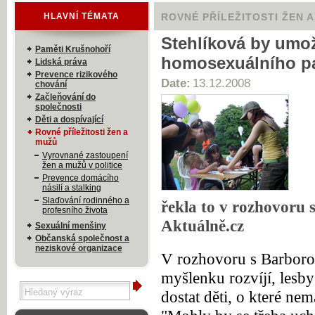
HLAVNÍ TÉMATA
ROVNÉ PŘÍLEŽITOSTI ŽEN 
Stehlíková by umož
Paměti Krušnohoří
homosexuálního pa
Lidská práva
Prevence rizikového
Date:
13.12.2008
chování
Začleňování do
společnosti
Děti a dospívající
Rovné příležitosti žen a
mužů
Vyrovnané zastoupení
žen a mužů v politice
Prevence domácího
násilí a stalking
Slaďování rodinného a
řekla to v rozhovoru 
profesního života
Aktuálně.cz
Sexuální menšiny
Občanská společnost a
neziskové organizace
V rozhovoru s Barboro
myšlenku rozvíjí, lesb
dostat děti, o které nem