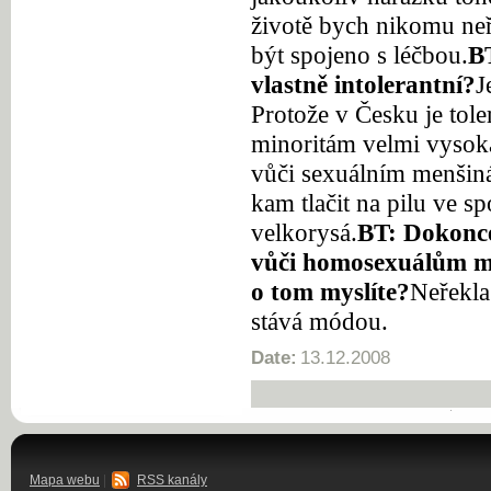
životě bych nikomu neře
být spojeno s léčbou.
BT
vlastně intolerantní?
J
Protože v Česku je tol
minoritám velmi vysoká
vůči sexuálním menšin
kam tlačit na pilu ve sp
velkorysá.
BT: Dokonce 
vůči homosexuálům mo
o tom myslíte?
Neřekla
stává módou.
Date:
13.12.2008
Mapa webu
|
RSS kanály