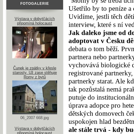
"Mohly by se třeba uchá
FOTOGALERIE
Ušetřilo by to peníze a
Uvidíme, jestli těch dět
Výstava v dobytčácích
interview, které s ní v
připomíná holocaust
Jak daleko jsme od d
adoptovat v Česku dě
debata o tom běží. Prv
partnera nebo partnerk
vychovává biologické d
Čunek je zpátky v křesle
registrované partnerky,
starosty. Už zase stěhuje
Romy z bytů
partnerky starat. Ale k
tak pozůstalá nemá pra
putuje do institucionál
úprava adopce pro heter
dětských domovech čeka
06_2007 668.jpg
uspokojen hlad bezdět
ale stále trvá - kdy 
Výstava v dobytčácích
připomíná holocaust