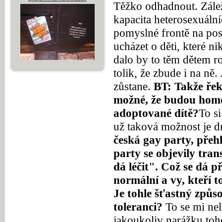
Těžko odhadnout. Záleží
kapacita heterosexuáln
pomyslné frontě na pos
ucházet o děti, které ni
dalo by to těm dětem ro
tolik, že zbude i na ně
zůstane.
BT: Takže řek
možné, že budou hom
adoptované dítě?
To si
už taková možnost je d
česká gay party, přeh
party se objevily tra
dá léčit". Což se dá p
normální a vy, kteří t
Je tohle šťastný způs
toleranci?
To se mi ne
jakoukoliv narážku toho