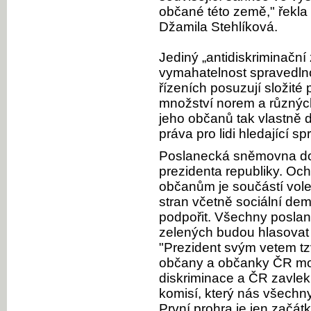
občané této země," řekla 
Džamila Stehlíková.
Jediný „antidiskriminační
vymahatelnost spravedlnos
řízeních posuzují složité
množství norem a různých
jeho občanů tak vlastně 
práva pro lidi hledající sp
Poslanecká sněmovna do
prezidenta republiky. Oc
občanům je součástí vol
stran včetně sociální dem
podpořit. Všechny poslan
zelených budou hlasovat 
"Prezident svým vetem tz
občany a občanky ČR mož
diskriminace a ČR zavle
komisí, který nás všechny
První prohra je jen začá