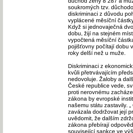
důchod ženy 8 287 a muž
soukromých tzv. důchodo
diskriminaci z důvodu pohl
vyplácené měsíční částky
Když si jednovaječná dvo
dobu, žijí na stejném mís
vypočtená měsíční částka 
pojišťovny počítají dobu 
roky delší než u muže.
Diskriminaci z ekonomick
kvůli přetrvávajícím pře
nedovoluje. Žaloby a dalš
České republice vede, s
proti nerovnému zacházení
zákona by evropské insti
našemu státu zastavily. „
zavázala dodržovat její p
uvědomit, že dalším zdrž
zákona přebírají odpovědno
související sankce ve výši