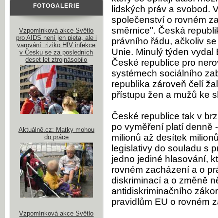
FOTOGALERIE
lidských práv a svobod. 
společenství o rovném zac
směrnice". Česká republi
Vzpomínková akce Světlo
pro AIDS není jen pieta, ale i
právního řádu, ačkoliv s
varování: riziko HIV infekce
Unie. Minulý týden vydal
v Česku se za posledních
deset let ztrojnásobilo
České republice pro ner
systémech sociálního za
republika zároveň čelí ž
přístupu žen a mužů ke s
České republice tak v brz
po vyměření platí denně
Aktuálně.cz: Matky mohou
milionů až desítek milio
do práce
legislativy do souladu s
jedno jediné hlasování, k
rovném zacházení a o pr
diskriminací a o změně n
antidiskriminačního záko
pravidlům EU o rovném z
Vzpomínková akce Světlo