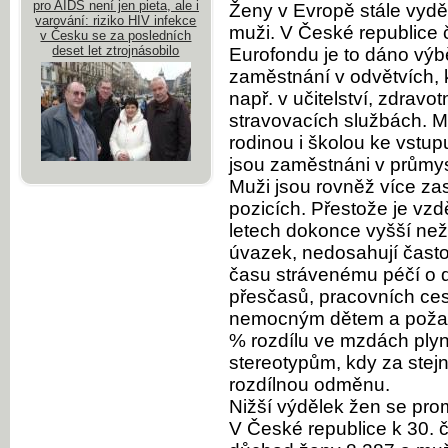
pro AIDS není jen pieta, ale i
Ženy v Evropě stále vyd
varování: riziko HIV infekce
muži. V České republice č
v Česku se za posledních
deset let ztrojnásobilo
Eurofondu je to dáno výb
zaměstnání v odvětvích, 
např. v učitelství, zdravo
stravovacích službách. Mu
rodinou i školou ke vstu
jsou zaměstnáni v průmys
Muži jsou rovněž více z
pozicích. Přestože je vz
letech dokonce vyšší než
úvazek, nedosahují čast
času strávenému péčí o d
přesčasů, pracovních ces
nemocným dětem a požad
% rozdílu ve mzdách plyn
stereotypům, kdy za stejn
rozdílnou odměnu.
Nižší výdělek žen se pro
V České republice k 30. 