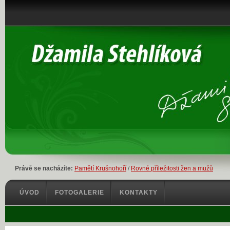
Právě se nacházíte:
Pamětí Krušnohoří
/
Rovné příležitosti žen a mužů
ÚVOD
FOTOGALERIE
KONTAKTY