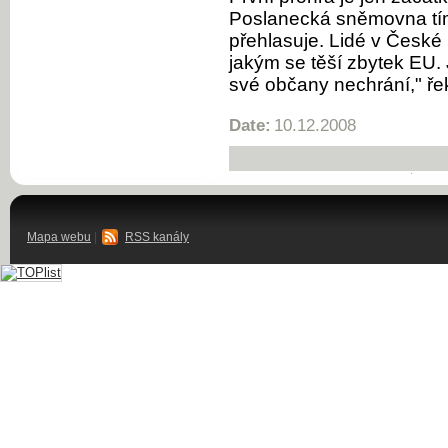
Poslanecká sněmovna tím
přehlasuje. Lidé v České 
jakým se těší zbytek EU.
své občany nechrání," ře
Date:
10.12.2008
Mapa webu
|
RSS kanály