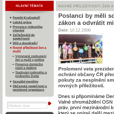
HLAVNÍ TÉMATA
ROVNÉ PŘÍLEŽITOSTI ŽEN 
Poslanci by měli sc
Paměti Krušnohoří
zákon a odvrátit m
Lidská práva
Prevence rizikového
Date:
10.12.2008
chování
Začleňování do
společnosti
Děti a dospívající
Rovné příležitosti žen a
mužů
Vyrovnané zastoupení
žen a mužů v politice
Prevence domácího
násilí a stalking
Prolomení veta prezide
Slaďování rodinného a
ochrání občany ČR před
profesního života
pokuty za nesplnění sm
Sexuální menšiny
rovných příležitostí.
Občanská společnost a
neziskové organizace
Dnes si připomínáme Den 
Valné shromáždění OSN p
práv, první mezinárodní k
který se opírají další me