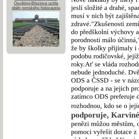
Osvětimi-Březince uctila
jeslí složité a drahé, sp
oběti romského holocaustu
musí v nich být zajištěna
zdravé.
"Zkušenosti zemí
do předškolní výchovy a
porodnosti málo účinná,
že by školky přijímaly i
podobu rodičovské, jejíž
roky.
Ať se vláda rozhodn
nebude jednoduché. Dvě 
ODS a ČSSD - se v názo
podporuje a na jejich pr
zatímco ODS preferuje d
rozhodnou, kdo se o jeji
podporuje, Karviné
penězi můžou městům, 
pomoci vyřešit dotace z