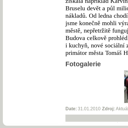
získala například Karvin
Bruselu devět a půl mil
nákladů. Od ledna chodí 
jsme konečně mohli výra
městě, nepřetržitě fungu
Budova celkově prohlédl
i kuchyň, nové sociální 
primátor města Tomáš H
Fotogalerie
Date:
31.01.2010
Zdroj:
Aktuá