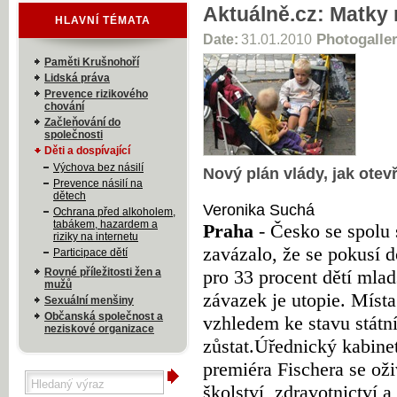
Aktuálně.cz: Matky
HLAVNÍ TÉMATA
Date:
31.01.2010
Photogaller
Paměti Krušnohoří
Lidská práva
Prevence rizikového
chování
Začleňování do
společnosti
Děti a dospívající
Výchova bez násilí
Nový plán vlády, jak otevř
Prevence násilí na
dětech
Veronika Suchá
Ochrana před alkoholem,
tabákem, hazardem a
Praha
- Česko se spolu 
riziky na internetu
zavázalo, že se pokusí do
Participace dětí
Rovné příležitosti žen a
pro 33 procent dětí mladš
mužů
závazek je utopie. Místa 
Sexuální menšiny
Občanská společnost a
vzhledem ke stavu státní
neziskové organizace
zůstat.
Úřednický kabinet
premiéra Fischera se oži
školství, zdravotnictví a