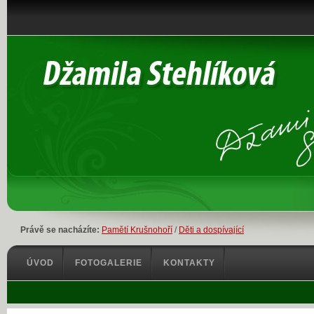
Právě se nacházíte:
Pamětí Krušnohoří
/
Děti a dospívající
ÚVOD
FOTOGALERIE
KONTAKTY