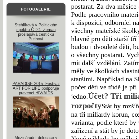
postarat. Za dva měsíce 
FOTOGALERIE
Podle pracovního materi
k dispozici, odborníci na
Stehlíková v Politickém
všechny mateřské školky
spektru ČT24: Zeman
prošlapává cestičku
hlavně pro děti starší tří
Putinovi
budou i dvouleté děti, 
o všechny postarat. Vyc
mít další vzdělání. Zatím
měly ve školkách vlastní
staršími.
Například na S
PARADISE 2015: Festival
počet dětí ve třídě je př
ART FOR LIFE podporuje
prevenci HIV/AIDS
Účet? Tři milia
jedno.
rozpočty
Stát by rozší
na tři miliardy korun, c
varianta, podle které by
zařízení a stát by je dot
Nové náklady by měly i
Mezinárodní delegace v