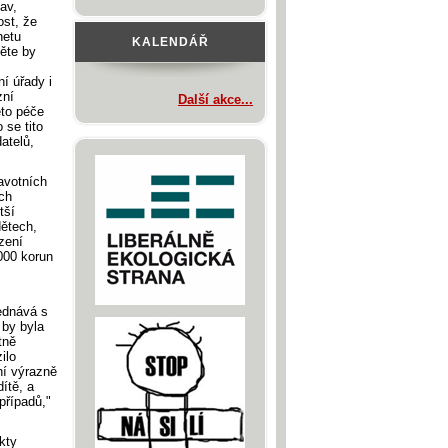
av,
ost, že
netu
KALENDÁŘ
ěte by
í úřady i
zní
Další akce...
éto péče
 se tito
atelů,
avotních
ých
tší
dětech,
zení
000 korun
jednává s
 by byla
tně
ilo
ní výrazně
ítě, a
případů,"
kty