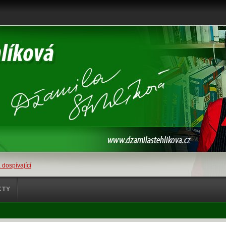
 dospívající
KTY