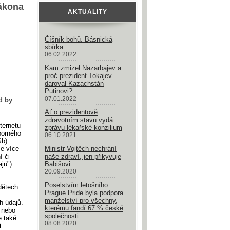
zákona
AKTUALITY
Číšník bohů. Básnická
sbírka
06.02.2022
Kam zmizel Nazarbajev a
proč prezident Tokajev
daroval Kazachstán
Putinovi?
07.01.2022
d by
Ať o prezidentově
zdravotním stavu vydá
nternetu
zprávu lékařské konzilium
borného
06.10.2021
b).
že více
Ministr Vojtěch nechrání
í či
naše zdraví, jen přikyvuje
jů").
Babišovi
20.09.2020
Poselstvím letošního
dětech
Prague Pride byla podpora
manželství pro všechny,
h údajů.
kterému fandí 67 % české
 nebo
společnosti
e také
08.08.2020
i