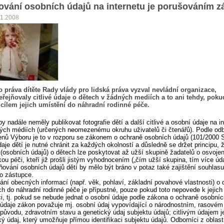
ování osobních údajů na internetu je porušováním 
11.2008
 práva dítěte Rady vlády pro lidská práva vyzval nevládní organizace,
řejňovaly citlivé údaje o dětech v žádných mediích a to ani tehdy, poku
 cílem jejich umístění do náhradní rodinné péče.
by nadále neměly publikovat fotografie dětí a další citlivé a osobní údaje na i
ných médiích (určených neomezenému okruhu uživatelů či čtenářů). Podle od
enů Výboru je to v rozporu se zákonem o ochraně osobních údajů (101/2000 S
aje dětí je nutné chránit za každých okolností a důsledně se držet principu, 
 (osobních údajů) o dětech lze poskytovat až užší skupině žadatelů o osvojen
ou péči, kteří již prošli jistým vyhodnocením („čím užší skupina, tím více úda
jňování osobních údajů dětí by mělo být bráno v potaz také zajištění souhlasu
o zástupce.
ání obecných informací (např. věk, pohlaví, základní povahové vlastnosti) o 
h do náhradní rodinné péče je přípustné, pouze pokud toto nepovede k jejich
aci, tj. pokud se nebude jednat o osobní údaje podle zákona o ochraně osobníc
é údaje zákon považuje mj. osobní údaj vypovídající o národnostním, rasovém
původu, zdravotním stavu a genetický údaj subjektu údajů; citlivým údajem j
ký údaj, který umožňuje přímou identifikaci subjektu údajů. Odborníci z oblast