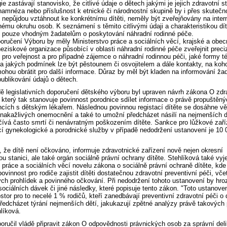
e zastávají stanovisko, že citlivé údaje o dětech jakými je jejich zdravotní st
namnéza nebo příslušnost k etnické či národnostní skupině by i přes skutečn
e nepůjdou vztáhnout ke konkrétnímu dítěti, neměly být zveřejňovány na inter
mu okruhu osob. K seznámení s těmito citlivými údaji a charakteristikou dít
t pouze vhodným žadatelům o poskytování náhradní rodinné péče.
oručení Výboru by měly Ministerstvo práce a sociálních věcí, krajské a obecn
neziskové organizace působící v oblasti náhradní rodinné péče zveřejnit preci
 pro veřejnost a pro případné zájemce o náhradní rodinnou péči, jaké formy t
 za jakých podmínek lze být pěstounem či osvojitelem a dále kontakty, na koho
ohou obrátit pro další informace. Důraz by měl být kladen na informování žad
 publikování údajů o dětech.
ě legislativních doporučení dětského výboru byl upraven návrh zákona O zdr
 který tak stanovuje povinnost porodnice sdílet informace o právě propuštěn
cích s dětským lékařem. Následnou povinnou registací dítěte se dosáhne vě
nakažlivých onemocnění a také to umožní předcházet násilí na nejmenších 
čívá často smrtí či nenávratným poškozením dítěte. Sankce pro lůžkové zaří
cí gynekologické a porodnické služby v případě nedodržení ustanovení je 10 
, že dítě není očkováno, informuje zdravotnické zařízení nově nejen okresní
ou stanici, ale také orgán sociálně právní ochrany dítěte. Stehlíková také vy
 práce a sociálních věcí novelu zákona o sociálně právní ochraně dítěte, kde
ovinnost pro rodiče zajistit dítěti dostatečnou zdravotní preventivní péči, vče
ých prohlídek a povinného očkování. Při nedodržení tohoto ustanovení by hroz
sociálních dávek či jiné následky, které popisuje tento zákon. "Toto ustanove
stor pro to necelé 1 % rodičů, kteří zanedbávají preventivní zdravotní péči o d
edcházet týrání nejmenších dětí, jakukazují zpětné analýzy právě takových 
hlíková.
oručil vládě připravit zákon O odpovědnosti právnických osob za správní deli