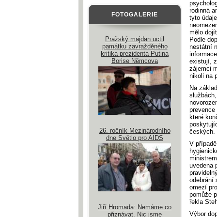
psychologi
rodinná a
FOTOGALERIE
tyto údaj
neomezené
mělo dojí
Pražský majdan uctil
Podle dop
památku zavražděného
nestátní 
kritika prezidenta Putina
informace
Borise Němcova
existují,
zájemci m
nikoli na
Na základ
službách,
novorozen
prevence 
které kon
poskytují
26. ročník Mezinárodního
českých.
dne Světlo pro AIDS
V případě
hygienick
ministrem
uvedena p
pravideln
odebrání 
omezí pro
pomůže př
řekla Ste
Jiří Hromada: Nemáme co
Výbor dop
přiznávat. Nic jsme