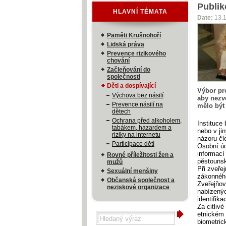
Publik
HLAVNÍ TÉMATA
Date:
13.
Paměti Krušnohoří
Lidská práva
Prevence rizikového
chování
Začleňování do
společnosti
Děti a dospívající
Výbor pro
Výchova bez násilí
aby nezve
Prevence násilí na
mělo být
dětech
Ochrana před alkoholem,
Instituce 
tabákem, hazardem a
nebo v ji
riziky na internetu
názoru čl
Participace dětí
Osobní úd
informací
Rovné příležitosti žen a
pěstounsk
mužů
Při zveře
Sexuální menšiny
zákonnéh
Občanská společnost a
Zveřejňov
neziskové organizace
nabízenýc
identifik
Za citliv
etnickém 
biometric